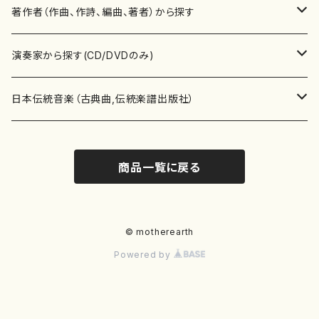
書籍
邦楽器
著作者（作曲、作詩、編曲、著者）から探す
書籍
箏・琴（ソロ）
CD・DVD
合唱
あ行
演奏家から探す(CD/DVDのみ)
テキストブック
箏・琴（合奏）
混声合唱
青木省三(アオキ ショウゾウ)
チケット
歌・声
か行
邦楽（箏、三味線、尺八等）演奏家
日本伝統音楽（古典曲,伝統楽譜出版社）
事典
三味線（ソロ）
女声合唱
青島広志（アオシマ ヒロシ）
ソプラノ
梯郁夫(カケハシ イクオ)
アルメリア（箏）
雑誌
洋楽器（鍵盤楽器）
さ行
声楽家・合唱団・朗読等
地歌箏曲（箏古典楽譜）
商品一覧に戻る
詩集
三味線（合奏）
男声合唱
秋山健治(アキヤマ ケンジ）
アルト
蔭山滸山(カゲヤマ キョザン)
石川高（笙）
邦楽ジャーナル
ピアノ（ソロ）
斉藤松声(サイトウ ショウセイ)
應和惠子（声楽・ソプラノ）
宮城道雄（宮城宗家監修）
レコード
洋楽器（弦楽器）
た行
洋楽-鍵盤楽器（ピアノ、オルガン等）演奏家
地歌箏曲（三絃古典楽譜）
尺八（ソロ）
児童合唱
秋山邦晴(アキヤマ クニハル)
テノール
景山伸夫(カゲヤマ ノブオ)
伊藤まなみ（箏）
ピアノ（連弾）
斎藤武（サイトウ タケシ）
栗友会女声アンサンブル（合唱・女声合唱）
バイオリン（ソロ）
平良伊津美(タイラ イツミ)
マリーン・ファン・ニューケルケン（ピアノ）
宮城道雄（宮城宗家監修）
雑貨・アクセサリー
洋楽器（木管楽器）
な行
洋楽-弦楽器（バイオリン、ギター等）演奏家
長唄青柳楽譜（唄、三味線楽譜）
© motherearth
Powered by
尺八（合奏）
朗読・語り
芥川也寸志（アクタガワ ヤスシ）
バリトン
葛西聖憲(カサイ マサノリ)
浦上恵子（箏）
ピアノ（合奏）
斎藤友子(サイトウ トモコ)
川口聖加（声楽・ソプラノ）
バイオリン（合奏）
田頭優子(タガシラ ユウコ)
赤城眞理（ピアノ）
フルート（ピッコロを含む）（ソロ）
内藤 明美(ナイトウ アケミ)
戸澤哲夫（バイオリン）
杵屋彌之介(青柳茂三）
用具
洋楽器（金管楽器）
は行
洋楽-木管楽器（フルート、クラリネット等）演奏家
尺八（古典楽譜、伝統楽譜出版社）
邦楽大合奏
歌曲
芦垣美穂(アシガキ ミホ)
バス
片桐朋子(カタギリ トモコ)
小笠原夏美（箏）
オルガン
佐伯圭子(サエキ ケイコ)
平野忠彦（声楽・バリトン）
ビオラ
高野喜長(タカノ キチョウ)
青柳晋（ピアノ）
フルート（ピッコロを含む）（合奏）
永井薫(ナガイ カオル）
工藤真菜（バイオリン）
トランペット
萩原正吟(ハギワラ セイギン)
河村利夫（サクソフォン）
都山楽会楽譜
洋楽器（打楽器）
ま行
洋楽-打楽器（パーカッション、マリンバ等）演奏者