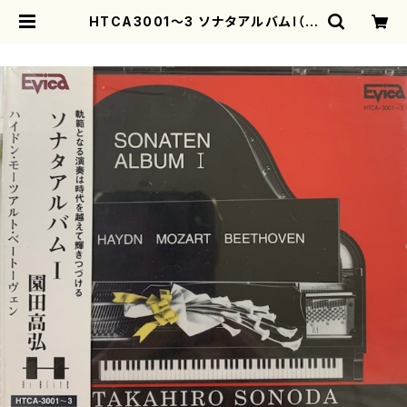
HTCA3001〜3 ソナタアルバムⅠ（ピ
アノ/ハイドン、モーツアルト、ベートー
ヴェン/CD） | motherearth