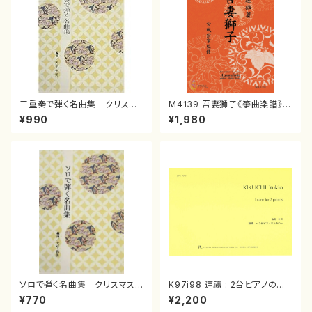
三重奏で弾く名曲集 クリスマ
M4139 吾妻獅子《箏曲楽譜》
スメドレー( 箏2/大平光美 編
（箏/宮城道雄著・宮城宗家監修/
¥990
¥1,980
曲/楽譜）
箏曲古典楽譜）
ソロで弾く名曲集 クリスマス・
K97i98 連禱 : 2台ピアノのた
イブ／恋人がサンタクロース(
めの（2 Pianos / 菊池 幸夫 /
¥770
¥2,200
箏独奏 /大平光美 編曲/楽
楽譜）