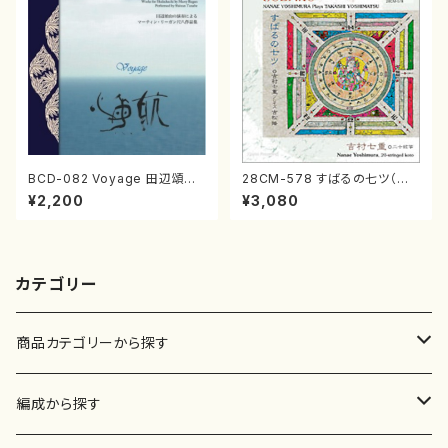
BCD-082 Voyage 田辺頌山
28CM-578 すばるの七ツ（二
の演奏によるマーティン・リーガ
十絃箏/クラリネット/ヴァイオリ
¥2,200
¥3,080
ン尺八作品集（田辺頌山/マーテ
ン/チェロ/吉松 隆：/CD）
ィン・リーガン/CD）
カテゴリー
商品カテゴリーから探す
楽譜
編成から探す