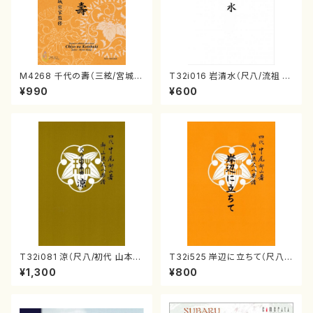
M4268 千代の壽（三絃/宮城道
T32i016 岩清水（尺八/流祖 中
雄著・宮城宗家監修/三絃楽譜）
尾都山/楽譜）都山：15
¥990
¥600
T32i081 涼（尺八/初代 山本邦
T32i525 岸辺に立ちて（尺八/
山/尺八/都山式譜）都山流公刊
初代 中村双葉/楽譜）都山流公
¥1,300
¥800
楽譜曲番:530
刊楽譜曲番:2234