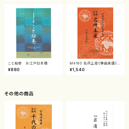
譜）
こと絵巻 お江戸日本橋
M4160 名所土産《箏曲楽譜》
（箏/宮城喜代子・宮城数江著・
¥880
¥1,540
宮城宗家監修/箏曲古典楽譜）
その他の商品