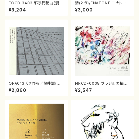
FOCD 3483 邪宗門秘曲(混声
濤(とう)/ENATONE エナトーネ
合唱/木下牧子/CD)
(CD)
¥3,204
¥3,000
OPA013 くさびら／諸井誠(電
NRCD-0008 ブラジルの抽象
子音楽／CD)
画（ギター, パーカッション／C
¥2,860
¥2,547
D）