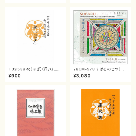
T32i538 祝（ほぎ）（尺八/二代
28CM-578 すばるの七ツ（二
池田静山/楽譜）都山流公刊楽譜
十絃箏/クラリネット/ヴァイオリ
¥900
¥3,080
曲番:2247
ン/チェロ/吉松 隆：/CD）