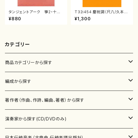
タンジェントアーク 箏2・十七
T32i454 慶祝調（尺八/久本玄
江戸 信吾
智/楽譜）都山流公刊楽譜曲番:2
¥880
¥1,300
161
カテゴリー
商品カテゴリーから探す
楽譜
編成から探す
書籍
邦楽器
著作者（作曲、作詩、編曲、著者）から探す
書籍
箏・琴（ソロ）
CD・DVD
合唱
あ行
演奏家から探す(CD/DVDのみ)
テキストブック
箏・琴（合奏）
混声合唱
青木省三(アオキ ショウゾウ)
チケット
歌・声
か行
邦楽（箏、三味線、尺八等）演奏家
日本伝統音楽（古典曲,伝統楽譜出版社）