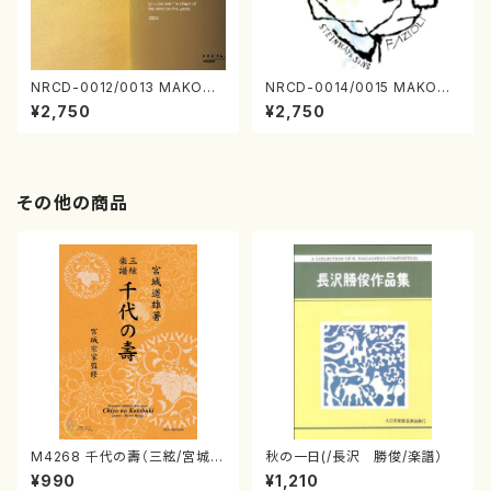
NRCD-0012/0013 MAKOTO
NRCD-0014/0015 MAKOTO
NAKAMURA SOLO PIANO v
NAKAMURA SOLO PIANO
¥2,750
¥2,750
ol.2, vol.3（ピアノ／CD）
さんにんひとり（CD）
その他の商品
M4268 千代の壽（三絃/宮城道
秋の一日(/長沢 勝俊/楽譜）
雄著・宮城宗家監修/三絃楽譜）
¥990
¥1,210