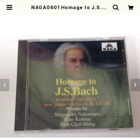
NAGA0601 Homage to J.S.Ba
ch(ピアノ/碓井貴美子/CD) | moth
erearth