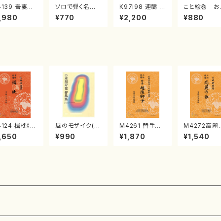
4139 吾妻獅
ソロで弾く名曲
K97i98 連禱 :
こと絵巻 お
《箏曲楽譜》
集 クリスマス・
2台ピアノのため
戸日本橋
,980
¥770
¥2,200
¥880
箏/宮城道雄
イブ／恋人がサ
の（2 Pianos /
・宮城宗家監
ンタクロース(
菊池 幸夫 / 楽
/箏曲古典楽
箏独奏 /大平
譜）
）
光美 編曲/楽
譜）
4124 楫枕《箏
風のモザイク(/
M4261 替手
M4272高麗
楽譜》 （箏/宮
水川 寿也/楽
越後獅子《三絃
春《三絃楽譜
,650
¥990
¥1,870
¥1,540
道雄著・宮城
譜）
楽譜》（三絃/宮
（三絃/宮城
家監修/箏曲
城喜代子・宮城
著・宮城宗家
典楽譜）
数江著・宮城宗
修/三絃楽譜）
家監修/三絃楽
譜）