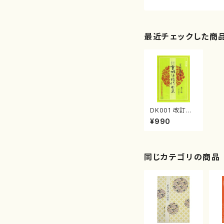
最近チェックした商
DK001 改訂版
春の海 （五線譜
¥990
付）（宮城道雄/
楽譜）
同じカテゴリの商品