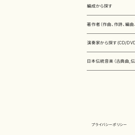
楽譜
編成から探す
書籍
邦楽器
著作者（作曲、作詩、編曲
書籍
箏・琴（ソロ）
CD・DVD
合唱
あ行
演奏家から探す(CD/DV
テキストブック
箏・琴（合奏）
混声合唱
青木省三(アオキ ショウゾウ)
チケット
歌・声
か行
邦楽（箏、三味線、尺八等
日本伝統音楽（古典曲,
事典
三味線（ソロ）
女声合唱
青島広志（アオシマ ヒロシ）
ソプラノ
梯郁夫(カケハシ イクオ)
アルメリア（箏）
雑誌
洋楽器（鍵盤楽器）
さ行
声楽家・合唱団・朗読等
地歌箏曲（箏古典楽譜）
詩集
三味線（合奏）
男声合唱
秋山健治(アキヤマ ケンジ）
アルト
蔭山滸山(カゲヤマ キョザン)
石川高（笙）
邦楽ジャーナル
ピアノ（ソロ）
斉藤松声(サイトウ ショウセイ
應和惠子（声楽・ソプラノ）
宮城道雄（宮城宗家監修）
レコード
洋楽器（弦楽器）
た行
洋楽-鍵盤楽器（ピアノ、
地歌箏曲（三絃古典楽
尺八（ソロ）
児童合唱
秋山邦晴(アキヤマ クニハル)
テノール
景山伸夫(カゲヤマ ノブオ)
伊藤まなみ（箏）
ピアノ（連弾）
斎藤武（サイトウ タケシ）
栗友会女声アンサンブル（合
バイオリン（ソロ）
平良伊津美(タイラ イツミ)
マリーン・ファン・ニューケルケ
宮城道雄（宮城宗家監修）
雑貨・アクセサリー
洋楽器（木管楽器）
な行
洋楽-弦楽器（バイオリン
長唄青柳楽譜（唄、三味
プライバシーポリシー
尺八（合奏）
朗読・語り
芥川也寸志（アクタガワ ヤス
バリトン
葛西聖憲(カサイ マサノリ)
浦上恵子（箏）
ピアノ（合奏）
斎藤友子(サイトウ トモコ)
川口聖加（声楽・ソプラノ）
バイオリン（合奏）
田頭優子(タガシラ ユウコ)
赤城眞理（ピアノ）
フルート（ピッコロを含む）（ソ
内藤 明美(ナイトウ アケミ)
戸澤哲夫（バイオリン）
杵屋彌之介(青柳茂三）
用具
洋楽器（金管楽器）
は行
洋楽-木管楽器（フルート
尺八（古典楽譜、伝統楽