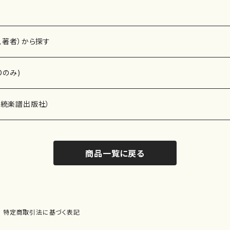
、著者）から探す
Dのみ)
）演奏家
伝統楽譜出版社）
商品一覧に戻る
)
オルガン等）演奏家
譜）
唱・女声合唱）
ン（ピアノ）
、ギター等）演奏家
線楽譜）
特定商取引法に基づく表記
シ）
ロ）
、クラリネット等）演奏家
譜出版社）