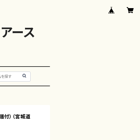
アース
線譜付）（宮城道