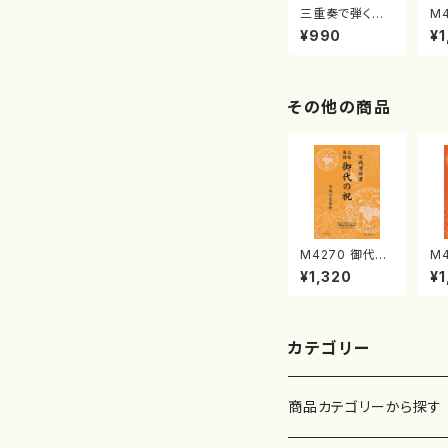
三重奏で弾く名
M
曲集 クリスマ
子
¥990
¥1
スメドレー( 箏
（
2/大平光美 編
著
曲/楽譜）
修
譜
その他の商品
M4270 御代の
M
祝《三絃楽譜》
曲
¥1,320
¥1
（三絃/宮城道雄
城
著・宮城宗家監
宗
修/三絃楽譜）
古
カテゴリー
商品カテゴリーから探す