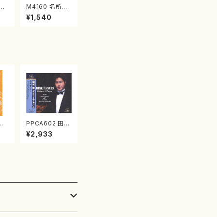
江
M4160 名所土
産《箏曲楽譜》
¥1,540
（箏/宮城喜代
子・宮城数江著・
宮城宗家監修/
箏曲古典楽譜）
の
PPCA602 田村
》
響デビューアル
¥2,933
道雄
バム(ピアノ/田村
監
響/CD)