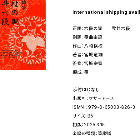
International shipping avai
正題：六段の調 雲井六段
副題：箏曲楽譜
作曲：八橋検校
著者：宮城道雄
監修：宮城宗家
編成：箏
添付CD：なし
出版社：マザーアース
ISMN ：979-0-65003-826-3
サイズ：B5
初版：2025.3.15
楽譜の種類：箏縦譜