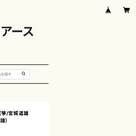
アース
（箏/宮城道雄
譜）