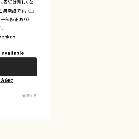
す。表紙は新しくな
古典楽譜です。（曲
る一部修正あり）
ジ↓
inenkan
 available
の方向け
通報する