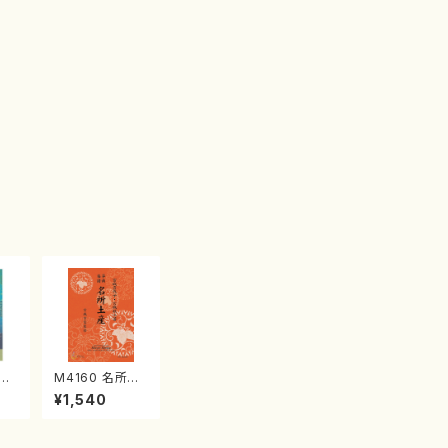
江
M4160 名所土
産《箏曲楽譜》
¥1,540
（箏/宮城喜代
子・宮城数江著・
宮城宗家監修/