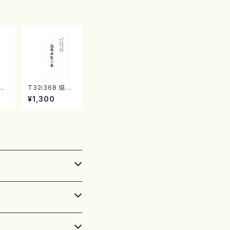
箏曲古典楽譜）
滄溟
T32i368 協奏
峰/
曲第三番（尺八/
¥1,300
譜）
唯是震一/楽譜）
楽譜
都山流公刊楽譜
曲番:2073