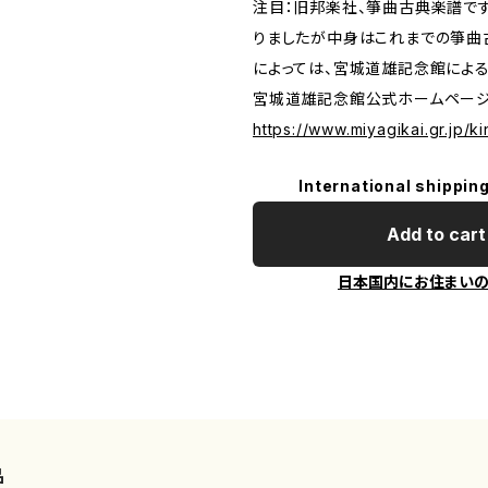
注目：旧邦楽社、箏曲古典楽譜で
りましたが中身はこれまでの箏曲
によっては、宮城道雄記念館によ
宮城道雄記念館公式ホームペー
https://www.miyagikai.gr.jp/k
International shipping
Add to cart
日本国内にお住まい
品