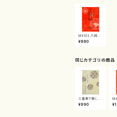
M4102 六段の
調 雲井六段
¥880
（箏/宮城道雄
著・宮城宗家監
修/箏曲古典楽
譜）
同じカテゴリの商品
三重奏で弾く名
M
曲集 クリスマ
子
¥990
¥1
スメドレー( 箏
（
2/大平光美 編
著
曲/楽譜）
修