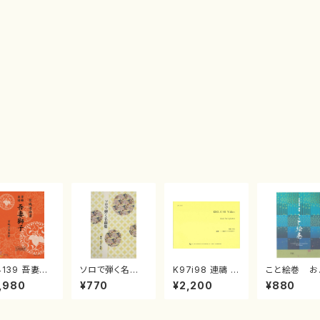
4139 吾妻獅
ソロで弾く名曲
K97i98 連禱 :
こと絵巻 お
《箏曲楽譜》
集 クリスマス・
2台ピアノのため
戸日本橋
,980
¥770
¥2,200
¥880
箏/宮城道雄
イブ／恋人がサ
の（2 Pianos /
・宮城宗家監
ンタクロース(
菊池 幸夫 / 楽
/箏曲古典楽
箏独奏 /大平
譜）