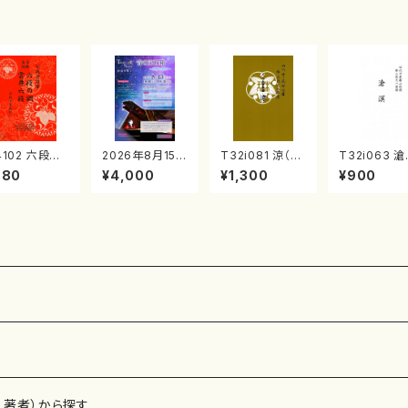
）
光美 編曲/楽
譜）
4102 六段の
2026年8月15日
T32i081 涼（尺
T32i063 
 雲井六段
（土）野尻多佳子
八/初代 山本邦
（尺八/野村正
880
¥4,000
¥1,300
¥900
箏/宮城道雄
ピアノリサイタ
山/尺八/都山式
尺八/都山式
・宮城宗家監
ル 音の宝石箱
譜）都山流公刊
都山流公刊
/箏曲古典楽
チケット一般
楽譜曲番:530
曲番:512
）
、著者）から探す