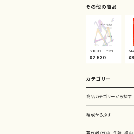
譜
その他の商品
S1801 三つのエ
M
スキス（箏2，17/
調
¥2,530
¥
清水 脩/楽譜）
（
著
修
譜
カテゴリー
商品カテゴリーから探す
楽譜
編成から探す
書籍
邦楽器
著作者（作曲、作詩、編曲