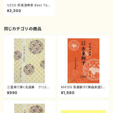
VZCG 邦楽演奏家 Best Take
石垣征山(尺八/石垣征山/CD)
¥3,300
同じカテゴリの商品
三重奏で弾く名曲集 クリスマ
M4139 吾妻獅子《箏曲楽譜》
スメドレー( 箏2/大平光美 編
（箏/宮城道雄著・宮城宗家監修/
¥990
¥1,980
曲/楽譜）
箏曲古典楽譜）