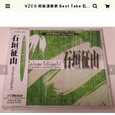
VZCG 邦楽演奏家 Best Take 石垣
征山(尺八/石垣征山/CD) | mother
earth