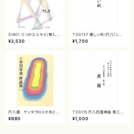
S1801 三つのエスキス（箏2，1
T32i137 優しい秋（尺八/二代
7/清水 脩/楽譜）
山本邦山/尺八/都山式譜）都山
¥2,530
¥1,700
流公刊楽譜曲番:586
尺八譜 ケンタウロスの矢(/水
T32i115 尺八四重奏曲 第三番
川 寿也/楽譜）
衆籟（尺八/初代 山本邦山/尺
¥880
¥1,000
八/都山式譜）都山流公刊楽譜曲
番:564