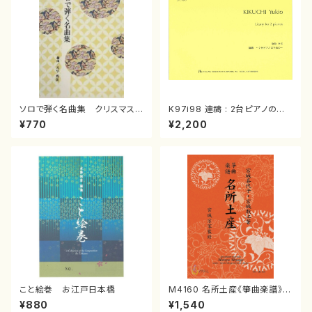
ソロで弾く名曲集 クリスマス・
K97i98 連禱 : 2台ピアノのた
イブ／恋人がサンタクロース(
めの（2 Pianos / 菊池 幸夫 /
¥770
¥2,200
箏独奏 /大平光美 編曲/楽
楽譜）
譜）
こと絵巻 お江戸日本橋
M4160 名所土産《箏曲楽譜》
（箏/宮城喜代子・宮城数江著・
¥880
¥1,540
宮城宗家監修/箏曲古典楽譜）