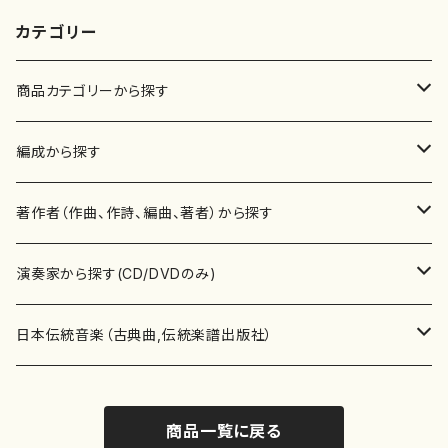
カテゴリー
商品カテゴリーから探す
楽譜
編成から探す
書籍
邦楽器
著作者（作曲、作詩、編曲、著者）から探す
書籍
箏・琴（ソロ）
CD・DVD
合唱
あ行
演奏家から探す(CD/DVDのみ)
テキストブック
箏・琴（合奏）
混声合唱
青木省三(アオキ ショウゾウ)
チケット
歌・声
か行
邦楽（箏、三味線、尺八等）演奏家
日本伝統音楽（古典曲,伝統楽譜出版社）
事典
三味線（ソロ）
女声合唱
青島広志（アオシマ ヒロシ）
ソプラノ
梯郁夫(カケハシ イクオ)
アルメリア（箏）
雑誌
洋楽器（鍵盤楽器）
さ行
声楽家・合唱団・朗読等
地歌箏曲（箏古典楽譜）
商品一覧に戻る
詩集
三味線（合奏）
男声合唱
秋山健治(アキヤマ ケンジ）