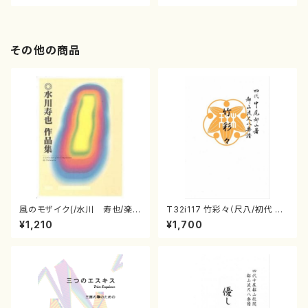
その他の商品
風のモザイク(/水川 寿也/楽
T32i117 竹彩々（尺八/初代 山
譜）
本邦山/尺八/都山式譜）都山流
¥1,210
¥1,700
公刊楽譜曲番:566