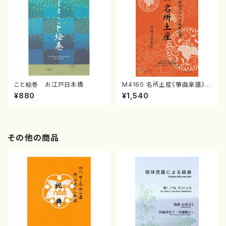
こと絵巻 お江戸日本橋
M4160 名所土産《箏曲楽譜》
（箏/宮城喜代子・宮城数江著・
¥880
¥1,540
宮城宗家監修/箏曲古典楽譜）
その他の商品