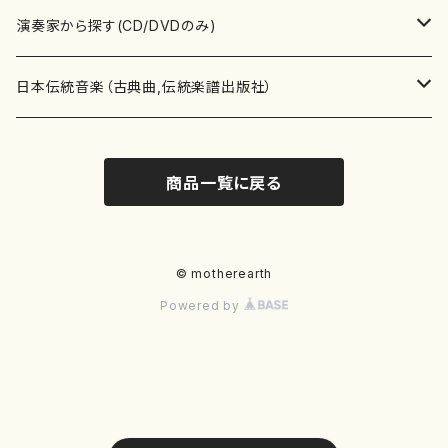
書籍
箏・琴（ソロ）
CD・DVD
合唱
あ行
演奏家から探す(CD/DVDのみ)
テキストブック
箏・琴（合奏）
混声合唱
青木省三(アオキ ショウゾウ)
チケット
歌・声
か行
邦楽（箏、三味線、尺八等）演奏家
日本伝統音楽（古典曲,伝統楽譜出版社）
事典
三味線（ソロ）
女声合唱
青島広志（アオシマ ヒロシ）
ソプラノ
梯郁夫(カケハシ イクオ)
アルメリア（箏）
雑誌
洋楽器（鍵盤楽器）
さ行
声楽家・合唱団・朗読等
地歌箏曲（箏古典楽譜）
商品一覧に戻る
詩集
三味線（合奏）
男声合唱
秋山健治(アキヤマ ケンジ）
アルト
蔭山滸山(カゲヤマ キョザン)
石川高（笙）
邦楽ジャーナル
ピアノ（ソロ）
斉藤松声(サイトウ ショウセイ)
應和惠子（声楽・ソプラノ）
宮城道雄（宮城宗家監修）
レコード
洋楽器（弦楽器）
た行
洋楽-鍵盤楽器（ピアノ、オルガン等）演奏家
地歌箏曲（三絃古典楽譜）
尺八（ソロ）
児童合唱
秋山邦晴(アキヤマ クニハル)
テノール
景山伸夫(カゲヤマ ノブオ)
伊藤まなみ（箏）
ピアノ（連弾）
斎藤武（サイトウ タケシ）
栗友会女声アンサンブル（合唱・女声合唱）
バイオリン（ソロ）
平良伊津美(タイラ イツミ)
マリーン・ファン・ニューケルケン（ピアノ）
宮城道雄（宮城宗家監修）
雑貨・アクセサリー
洋楽器（木管楽器）
な行
洋楽-弦楽器（バイオリン、ギター等）演奏家
長唄青柳楽譜（唄、三味線楽譜）
© motherearth
Powered by
尺八（合奏）
朗読・語り
芥川也寸志（アクタガワ ヤスシ）
バリトン
葛西聖憲(カサイ マサノリ)
浦上恵子（箏）
ピアノ（合奏）
斎藤友子(サイトウ トモコ)
川口聖加（声楽・ソプラノ）
バイオリン（合奏）
田頭優子(タガシラ ユウコ)
赤城眞理（ピアノ）
フルート（ピッコロを含む）（ソロ）
内藤 明美(ナイトウ アケミ)
戸澤哲夫（バイオリン）
杵屋彌之介(青柳茂三）
用具
洋楽器（金管楽器）
は行
洋楽-木管楽器（フルート、クラリネット等）演奏家
尺八（古典楽譜、伝統楽譜出版社）
邦楽大合奏
歌曲
芦垣美穂(アシガキ ミホ)
バス
片桐朋子(カタギリ トモコ)
小笠原夏美（箏）
オルガン
佐伯圭子(サエキ ケイコ)
平野忠彦（声楽・バリトン）
ビオラ
高野喜長(タカノ キチョウ)
青柳晋（ピアノ）
フルート（ピッコロを含む）（合奏）
永井薫(ナガイ カオル）
工藤真菜（バイオリン）
トランペット
萩原正吟(ハギワラ セイギン)
河村利夫（サクソフォン）
都山楽会楽譜
洋楽器（打楽器）
ま行
洋楽-打楽器（パーカッション、マリンバ等）演奏者
篠笛
ドロシー・アシュビー
その他（声域を指定しない歌など）
かただときこ(カタダ トキコ）
大久保智子（箏）
アコーディオン
坂井情二(サカイ ジョウジ)
河内紀恵（声楽・ソプラノ）
チェロ
高野検校(タカノ ケンギョウ)
伊沢長俊（オルガン）
クラリネット
永井ますみ(ナガイ マスミ）
松本克己（バイオリン）
ホルン
朴守賢(パク スヒョン)
板倉稔（クラリネット）
石垣 征山