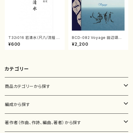
T32i016 岩清水（尺八/流祖 中
BCD-082 Voyage 田辺頌山
尾都山/楽譜）都山：15
の演奏によるマーティン・リーガ
¥600
¥2,200
ン尺八作品集（田辺頌山/マーテ
ィン・リーガン/CD）
カテゴリー
商品カテゴリーから探す
楽譜
編成から探す
書籍
邦楽器
著作者（作曲、作詩、編曲、著者）から探す