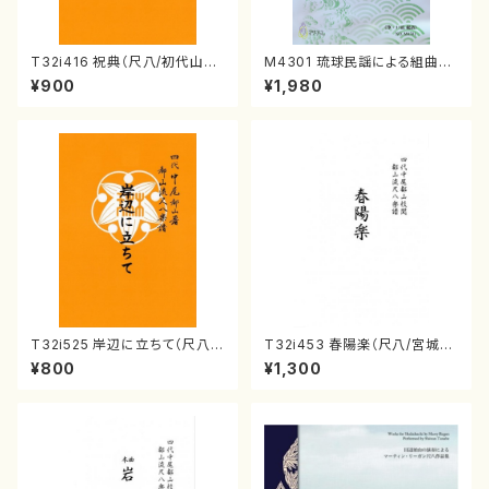
T32i416 祝典（尺八/初代山川
M4301 琉球民謡による組曲
園松/楽譜）都山流公刊楽譜曲
（箏/牧野由多可作曲/宮城喜代
¥900
¥1,980
番:2121
子・宮城数江著/箏曲楽譜）
T32i525 岸辺に立ちて（尺八/
T32i453 春陽楽（尺八/宮城道
初代 中村双葉/楽譜）都山流公
雄/楽譜）都山流公刊楽譜曲番:2
¥800
¥1,300
刊楽譜曲番:2234
160