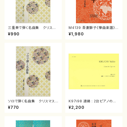
三重奏で弾く名曲集 クリスマ
M4139 吾妻獅子《箏曲楽譜》
スメドレー( 箏2/大平光美 編
（箏/宮城道雄著・宮城宗家監修/
¥990
¥1,980
曲/楽譜）
箏曲古典楽譜）
ソロで弾く名曲集 クリスマス・
K97i98 連禱 : 2台ピアノのた
イブ／恋人がサンタクロース(
めの（2 Pianos / 菊池 幸夫 /
¥770
¥2,200
箏独奏 /大平光美 編曲/楽
楽譜）
譜）