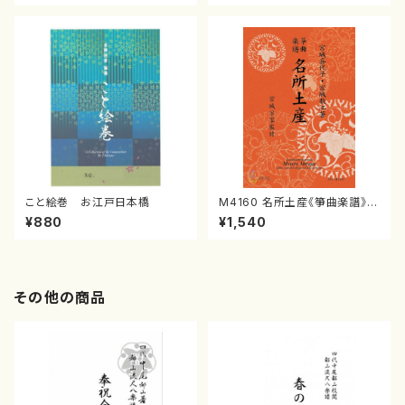
譜）
こと絵巻 お江戸日本橋
M4160 名所土産《箏曲楽譜》
（箏/宮城喜代子・宮城数江著・
¥880
¥1,540
宮城宗家監修/箏曲古典楽譜）
その他の商品