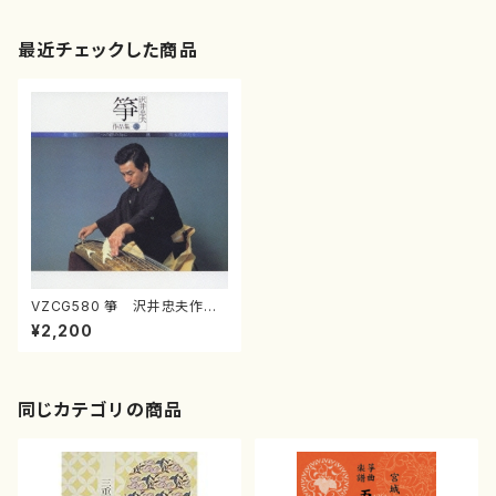
最近チェックした商品
VZCG580 箏 沢井忠夫作品
集３(箏/沢井忠夫/CD)
¥2,200
同じカテゴリの商品