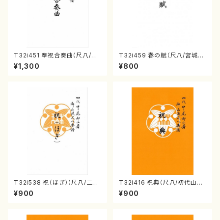
T32i451 奉祝合奏曲（尺八/久
T32i459 春の賦（尺八/宮城道
本玄智/楽譜）都山流公刊楽譜曲
雄/楽譜）都山流公刊楽譜曲番:2
¥1,300
¥800
番:2158
167
T32i538 祝（ほぎ）（尺八/二代
T32i416 祝典（尺八/初代山川
池田静山/楽譜）都山流公刊楽譜
園松/楽譜）都山流公刊楽譜曲
¥900
¥900
曲番:2247
番:2121