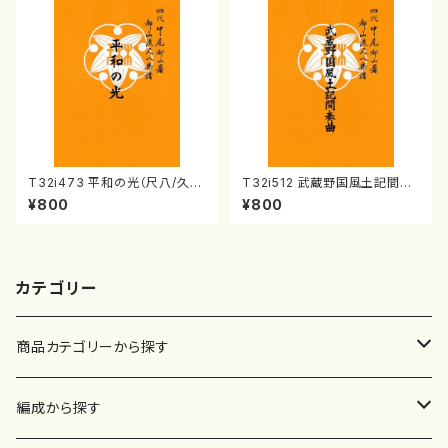
T32i473 平和の光（尺八/久本
T32i512 武蔵野国風土記間奏
玄智/楽譜）都山流公刊楽譜曲
曲（尺八/初代 山川園松/楽譜）
¥800
¥800
番:2181
都山流公刊楽譜曲番:2221
カテゴリー
商品カテゴリーから探す
楽譜
編成から探す