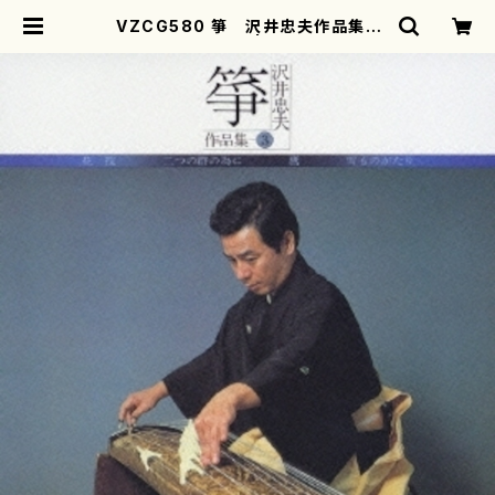
VZCG580 箏 沢井忠夫作品集３
(箏/沢井忠夫/CD) | motherearth