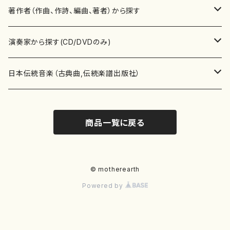
書籍
邦楽器
著作者（作曲、作詩、編曲、著者）から探す
書籍
箏・琴（ソロ）
CD・DVD
合唱
あ行
演奏家から探す(CD/DVDのみ)
テキストブック
箏・琴（合奏）
混声合唱
青木省三(アオキ ショウゾウ)
チケット
歌・声
か行
邦楽（箏、三味線、尺八等）演奏家
日本伝統音楽（古典曲,伝統楽譜出版社）
事典
三味線（ソロ）
女声合唱
青島広志（アオシマ ヒロシ）
ソプラノ
梯郁夫(カケハシ イクオ)
アルメリア（箏）
雑誌
洋楽器（鍵盤楽器）
さ行
声楽家・合唱団・朗読等
地歌箏曲（箏古典楽譜）
商品一覧に戻る
詩集
三味線（合奏）
男声合唱
秋山健治(アキヤマ ケンジ）
アルト
蔭山滸山(カゲヤマ キョザン)
石川高（笙）
邦楽ジャーナル
ピアノ（ソロ）
斉藤松声(サイトウ ショウセイ)
應和惠子（声楽・ソプラノ）
宮城道雄（宮城宗家監修）
レコード
洋楽器（弦楽器）
た行
洋楽-鍵盤楽器（ピアノ、オルガン等）演奏家
地歌箏曲（三絃古典楽譜）
尺八（ソロ）
児童合唱
秋山邦晴(アキヤマ クニハル)
テノール
景山伸夫(カゲヤマ ノブオ)
伊藤まなみ（箏）
ピアノ（連弾）
斎藤武（サイトウ タケシ）
栗友会女声アンサンブル（合唱・女声合唱）
バイオリン（ソロ）
平良伊津美(タイラ イツミ)
マリーン・ファン・ニューケルケン（ピアノ）
宮城道雄（宮城宗家監修）
雑貨・アクセサリー
洋楽器（木管楽器）
な行
洋楽-弦楽器（バイオリン、ギター等）演奏家
長唄青柳楽譜（唄、三味線楽譜）
© motherearth
Powered by
尺八（合奏）
朗読・語り
芥川也寸志（アクタガワ ヤスシ）
バリトン
葛西聖憲(カサイ マサノリ)
浦上恵子（箏）
ピアノ（合奏）
斎藤友子(サイトウ トモコ)
川口聖加（声楽・ソプラノ）
バイオリン（合奏）
田頭優子(タガシラ ユウコ)
赤城眞理（ピアノ）
フルート（ピッコロを含む）（ソロ）
内藤 明美(ナイトウ アケミ)
戸澤哲夫（バイオリン）
杵屋彌之介(青柳茂三）
用具
洋楽器（金管楽器）
は行
洋楽-木管楽器（フルート、クラリネット等）演奏家
尺八（古典楽譜、伝統楽譜出版社）
邦楽大合奏
歌曲
芦垣美穂(アシガキ ミホ)
バス
片桐朋子(カタギリ トモコ)
小笠原夏美（箏）
オルガン
佐伯圭子(サエキ ケイコ)
平野忠彦（声楽・バリトン）
ビオラ
高野喜長(タカノ キチョウ)
青柳晋（ピアノ）
フルート（ピッコロを含む）（合奏）
永井薫(ナガイ カオル）
工藤真菜（バイオリン）
トランペット
萩原正吟(ハギワラ セイギン)
河村利夫（サクソフォン）
都山楽会楽譜
洋楽器（打楽器）
ま行
洋楽-打楽器（パーカッション、マリンバ等）演奏者