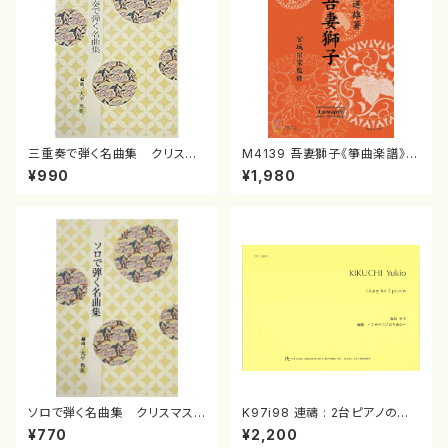
三重奏で弾く名曲集 クリスマ
M4139 吾妻獅子《箏曲楽譜》
スメドレー( 箏2/大平光美 編
（箏/宮城道雄著・宮城宗家監修/
¥990
¥1,980
曲/楽譜）
箏曲古典楽譜）
ソロで弾く名曲集 クリスマス・
K97i98 連禱 : 2台ピアノのた
イブ／恋人がサンタクロース(
めの（2 Pianos / 菊池 幸夫 /
¥770
¥2,200
箏独奏 /大平光美 編曲/楽
楽譜）