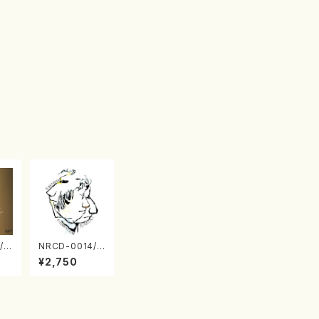
/0
NRCD-0014/0
TO
015 MAKOTO
¥2,750
 S
NAKAMURA S
 v
OLO PIANO さ
（ピ
んにんひとり（C
D）