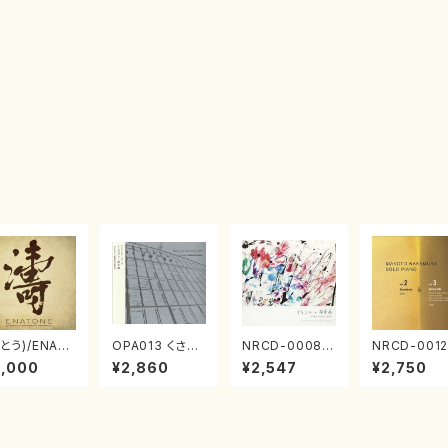
とう)/ENAT
OPA013 くさび
NRCD-0008
NRCD-0012
NE エナトーネ
ら／諸井誠(電子
ブラジルの抽象
013 MAKO
3,000
¥2,860
¥2,547
¥2,750
D)
音楽／CD)
画（ギター, パー
NAKAMURA
カッション／C
OLO PIANO
D）
ol.2, vol.3
アノ／CD）