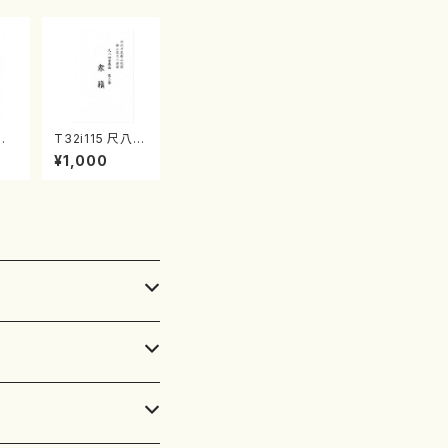
竹
T32i115 尺八四
山/
重奏曲 第三番
¥1,000
譜）
衆籟（尺八/初代
楽譜
山本邦山/尺八/
都山式譜）都山
流公刊楽譜曲番:
564