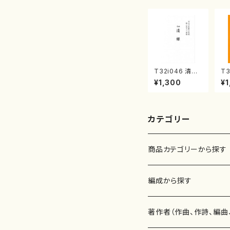
T32i046 清姫
T3
（尺八/金森高山/
協
¥1,300
¥1
楽譜）都山流公
能
刊楽譜曲番：45
都
曲番
カテゴリー
商品カテゴリーから探す
楽譜
編成から探す
書籍
邦楽器
著作者（作曲、作詩、編曲