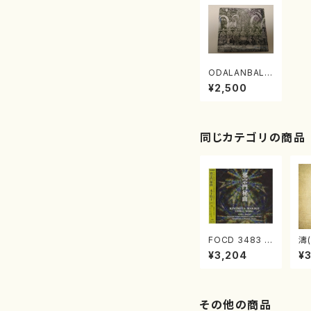
ODALANBALI
(CD)
¥2,500
同じカテゴリの商品
FOCD 3483 邪
濤(
宗門秘曲(混声
O
¥3,204
¥
合唱/木下牧子/
(C
CD)
その他の商品