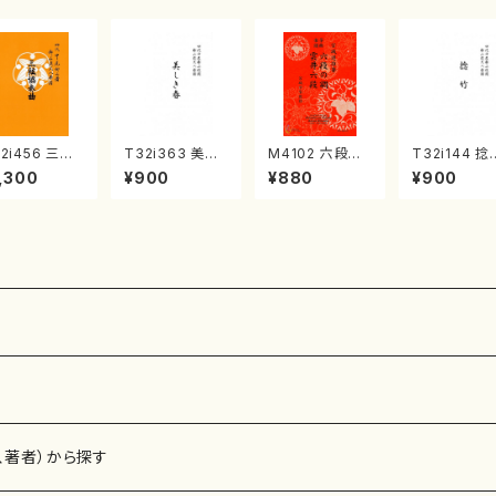
2i456 三絃
T32i363 美し
M4102 六段の
T32i144 捻
奏曲（尺八/中
き春（尺八/久本
調 雲井六段
（尺八/一瀬星
,300
¥900
¥880
¥900
島欣一/楽譜）
玄智/楽譜）都山
（箏/宮城道雄
尺八/都山式
山流公刊楽譜
流公刊楽譜曲番:
著・宮城宗家監
都山流公刊
:2164
2068
修/箏曲古典楽
曲番:593
譜）
、著者）から探す