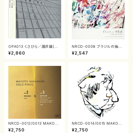
OPA013 くさびら／諸井誠(電
NRCD-0008 ブラジルの抽象
子音楽／CD)
画（ギター, パーカッション／C
¥2,860
¥2,547
D）
NRCD-0012/0013 MAKOTO
NRCD-0014/0015 MAKOTO
NAKAMURA SOLO PIANO v
NAKAMURA SOLO PIANO
¥2,750
¥2,750
ol.2, vol.3（ピアノ／CD）
さんにんひとり（CD）