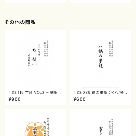
その他の商品
T32i119 竹韻 VOL2 ～嵯峨野
T32i039 鶴の巣籠 （尺八/楽
遊歩～（尺八/野村峰山/尺八/都
譜）都山no.38
¥900
¥600
山式譜）都山流公刊楽譜曲番:5
68