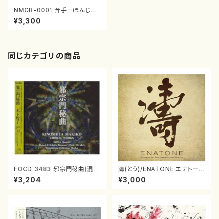
NMGR-0001 奔手ーほんじゅ
ー（三味線、箏/杵屋正邦、沢井
¥3,300
忠夫、玉木宏樹、長澤勝俊、三木
稔/CD）
同じカテゴリの商品
FOCD 3483 邪宗門秘曲(混声
濤(とう)/ENATONE エナトーネ
合唱/木下牧子/CD)
(CD)
¥3,204
¥3,000