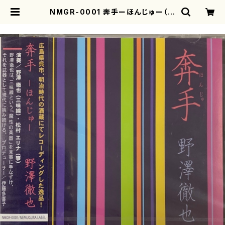
NMGR-0001 奔手ーほんじゅー（三
味線、箏/杵屋正邦、沢井忠夫、玉木宏
樹、長澤勝俊、三木稔/CD） | mothe
rearth