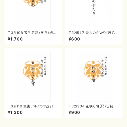
T32i108 五孔五彩（尺八/初代
T32i547 雪ものがたり（尺八/
石垣征山/尺八/都山式譜）都山
沢井忠夫/楽譜）都山流公刊楽譜
¥1,700
¥600
流公刊楽譜曲番:557
曲番:2256
T32i110 立山アルペン紀行（尺
T32i334 花咲く頃（尺八/初代
八/初代 石垣征山/尺八/都山式
山川園松/楽譜）都山流公刊楽譜
¥1,300
¥900
譜）都山流公刊楽譜曲番:559
曲番:2037