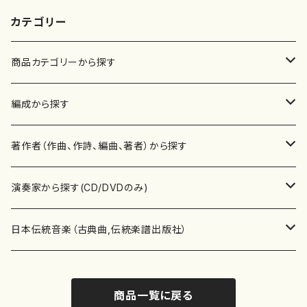
カテゴリー
商品カテゴリーから探す
楽譜
編成から探す
書籍
邦楽器
著作者（作曲、作詩、編曲、著者）から探す
書籍
箏・琴（ソロ）
CD・DVD
合唱
あ行
演奏家から探す(CD/DVDのみ)
テキストブック
箏・琴（合奏）
混声合唱
青木省三(アオキ ショウゾウ)
チケット
歌・声
か行
邦楽（箏、三味線、尺八等）演奏家
日本伝統音楽（古典曲,伝統楽譜出版社）
事典
三味線（ソロ）
女声合唱
青島広志（アオシマ ヒロシ）
ソプラノ
梯郁夫(カケハシ イクオ)
アルメリア（箏）
雑誌
洋楽器（鍵盤楽器）
さ行
声楽家・合唱団・朗読等
地歌箏曲（箏古典楽譜）
商品一覧に戻る
詩集
三味線（合奏）
男声合唱
秋山健治(アキヤマ ケンジ）