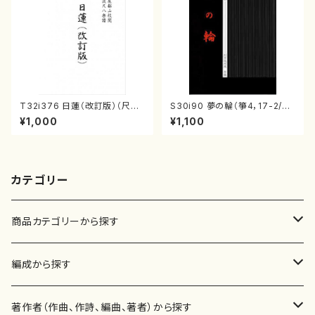
T32i376 日蓮（改訂版）（尺八/
S30i90 夢の輪（箏4，17-2/沢
宮城道雄/楽譜）都山流公刊楽譜
井比河流/楽譜）
¥1,000
¥1,100
曲番:2081
カテゴリー
商品カテゴリーから探す
楽譜
編成から探す
書籍
邦楽器
著作者（作曲、作詩、編曲、著者）から探す