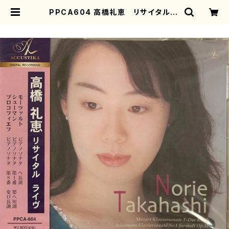
PPCA604 高橋礼恵 リサイタル ラ
イヴ（ピアノ/モーツァルト、シューマ
ン、プロコフィエフ/CD） | mothere
arth