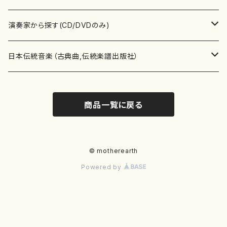
書籍
箏・琴（ソロ）
CD・DVD
合唱
あ行
演奏家から探す(CD/DVDのみ)
テキストブック
箏・琴（合奏）
混声合唱
青木省三(アオキ ショウゾウ)
チケット
歌・声
か行
邦楽（箏、三味線、尺八等）演奏家
日本伝統音楽（古典曲,伝統楽譜出版社）
事典
三味線（ソロ）
女声合唱
青島広志（アオシマ ヒロシ）
ソプラノ
梯郁夫(カケハシ イクオ)
アルメリア（箏）
雑誌
洋楽器（鍵盤楽器）
さ行
声楽家・合唱団・朗読等
地歌箏曲（箏古典楽譜）
商品一覧に戻る
詩集
三味線（合奏）
男声合唱
秋山健治(アキヤマ ケンジ）
アルト
蔭山滸山(カゲヤマ キョザン)
石川高（笙）
邦楽ジャーナル
ピアノ（ソロ）
斉藤松声(サイトウ ショウセイ)
應和惠子（声楽・ソプラノ）
宮城道雄（宮城宗家監修）
レコード
洋楽器（弦楽器）
た行
洋楽-鍵盤楽器（ピアノ、オルガン等）演奏家
地歌箏曲（三絃古典楽譜）
尺八（ソロ）
児童合唱
秋山邦晴(アキヤマ クニハル)
テノール
景山伸夫(カゲヤマ ノブオ)
伊藤まなみ（箏）
ピアノ（連弾）
斎藤武（サイトウ タケシ）
栗友会女声アンサンブル（合唱・女声合唱）
バイオリン（ソロ）
平良伊津美(タイラ イツミ)
マリーン・ファン・ニューケルケン（ピアノ）
宮城道雄（宮城宗家監修）
雑貨・アクセサリー
洋楽器（木管楽器）
な行
洋楽-弦楽器（バイオリン、ギター等）演奏家
長唄青柳楽譜（唄、三味線楽譜）
© motherearth
Powered by
尺八（合奏）
朗読・語り
芥川也寸志（アクタガワ ヤスシ）
バリトン
葛西聖憲(カサイ マサノリ)
浦上恵子（箏）
ピアノ（合奏）
斎藤友子(サイトウ トモコ)
川口聖加（声楽・ソプラノ）
バイオリン（合奏）
田頭優子(タガシラ ユウコ)
赤城眞理（ピアノ）
フルート（ピッコロを含む）（ソロ）
内藤 明美(ナイトウ アケミ)
戸澤哲夫（バイオリン）
杵屋彌之介(青柳茂三）
用具
洋楽器（金管楽器）
は行
洋楽-木管楽器（フルート、クラリネット等）演奏家
尺八（古典楽譜、伝統楽譜出版社）
邦楽大合奏
歌曲
芦垣美穂(アシガキ ミホ)
バス
片桐朋子(カタギリ トモコ)
小笠原夏美（箏）
オルガン
佐伯圭子(サエキ ケイコ)
平野忠彦（声楽・バリトン）
ビオラ
高野喜長(タカノ キチョウ)
青柳晋（ピアノ）
フルート（ピッコロを含む）（合奏）
永井薫(ナガイ カオル）
工藤真菜（バイオリン）
トランペット
萩原正吟(ハギワラ セイギン)
河村利夫（サクソフォン）
都山楽会楽譜
洋楽器（打楽器）
ま行
洋楽-打楽器（パーカッション、マリンバ等）演奏者
篠笛