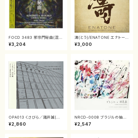
FOCD 3483 邪宗門秘曲(混声
濤(とう)/ENATONE エナトーネ
合唱/木下牧子/CD)
(CD)
¥3,204
¥3,000
OPA013 くさびら／諸井誠(電
NRCD-0008 ブラジルの抽象
子音楽／CD)
画（ギター, パーカッション／C
¥2,860
¥2,547
D）