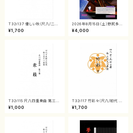
T32i137 優しい秋（尺八/二代
2026年8月15日（土）野尻多佳
山本邦山/尺八/都山式譜）都山
子ピアノリサイタル 音の宝石
¥1,700
¥4,000
流公刊楽譜曲番:586
箱チケット一般
T32i115 尺八四重奏曲 第三番
T32i117 竹彩々（尺八/初代 山
衆籟（尺八/初代 山本邦山/尺
本邦山/尺八/都山式譜）都山流
¥1,000
¥1,700
八/都山式譜）都山流公刊楽譜曲
公刊楽譜曲番:566
番:564