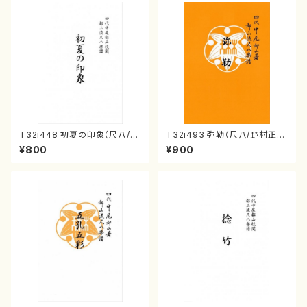
T32i448 初夏の印象（尺八/久
T32i493 弥勒（尺八/野村正
本玄智/楽譜）都山流公刊楽譜曲
峰/楽譜）都山流公刊楽譜曲番:2
¥800
¥900
番:2155
202