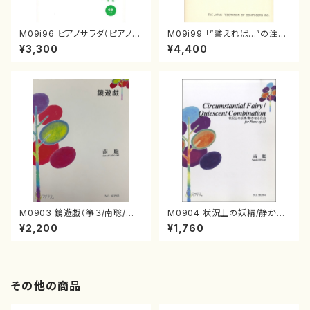
M09i96 ピアノサラダ（ピアノ/
M09i99 「”譬えれば…”の注
南聡/スコア、CD）
解」op.14-3(1986)（ハープ（ソ
¥3,300
¥4,400
ロ）、オーケストラ/南聡/楽譜）
M0903 鏡遊戯（箏３/南聡/楽
M0904 状況上の妖精/静かな
譜）
る化合（ピアノ/南聡/楽譜）
¥2,200
¥1,760
その他の商品