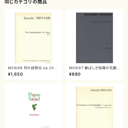
同じカテゴリの商品
M09i98 月の自叙伝 op.20
M09i97 歓ばしき知識の花園・I
（チェロ、ピアノ/南聡/楽譜）
I（フルート、ヴァイオリン、ピアノ/
¥1,650
¥880
南聡/楽譜）