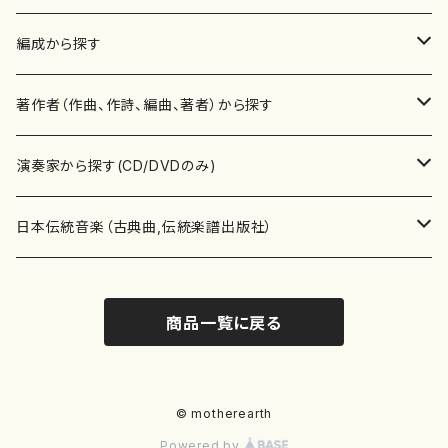
楽譜
編成から探す
書籍
邦楽器
著作者（作曲、作詩、編曲、著者）から探す
書籍
箏・琴（ソロ）
CD・DVD
合唱
あ行
演奏家から探す(CD/DVDのみ)
テキストブック
箏・琴（合奏）
混声合唱
青木省三(アオキ ショウゾウ)
チケット
歌・声
か行
邦楽（箏、三味線、尺八等）演奏家
日本伝統音楽（古典曲,伝統楽譜出版社）
事典
三味線（ソロ）
女声合唱
青島広志（アオシマ ヒロシ）
ソプラノ
梯郁夫(カケハシ イクオ)
アルメリア（箏）
雑誌
洋楽器（鍵盤楽器）
さ行
声楽家・合唱団・朗読等
地歌箏曲（箏古典楽譜）
商品一覧に戻る
詩集
三味線（合奏）
男声合唱
秋山健治(アキヤマ ケンジ）
アルト
蔭山滸山(カゲヤマ キョザン)
石川高（笙）
邦楽ジャーナル
ピアノ（ソロ）
斉藤松声(サイトウ ショウセイ)
應和惠子（声楽・ソプラノ）
宮城道雄（宮城宗家監修）
レコード
洋楽器（弦楽器）
た行
洋楽-鍵盤楽器（ピアノ、オルガン等）演奏家
地歌箏曲（三絃古典楽譜）
尺八（ソロ）
児童合唱
秋山邦晴(アキヤマ クニハル)
テノール
景山伸夫(カゲヤマ ノブオ)
伊藤まなみ（箏）
ピアノ（連弾）
斎藤武（サイトウ タケシ）
栗友会女声アンサンブル（合唱・女声合唱）
バイオリン（ソロ）
平良伊津美(タイラ イツミ)
マリーン・ファン・ニューケルケン（ピアノ）
宮城道雄（宮城宗家監修）
雑貨・アクセサリー
洋楽器（木管楽器）
な行
洋楽-弦楽器（バイオリン、ギター等）演奏家
長唄青柳楽譜（唄、三味線楽譜）
© motherearth
Powered by
尺八（合奏）