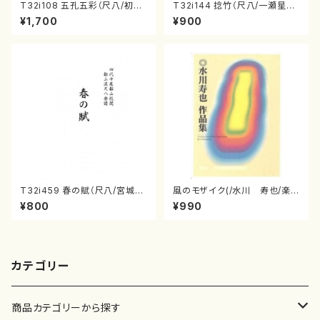
T32i108 五孔五彩（尺八/初代
T32i144 捻竹（尺八/一瀬星山/
石垣征山/尺八/都山式譜）都山
尺八/都山式譜）都山流公刊楽譜
¥1,700
¥900
流公刊楽譜曲番:557
曲番:593
T32i459 春の賦（尺八/宮城道
風のモザイク(/水川 寿也/楽
雄/楽譜）都山流公刊楽譜曲番:2
譜）
¥800
¥990
167
カテゴリー
商品カテゴリーから探す