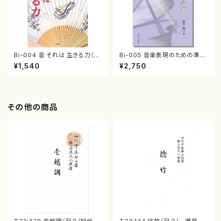
Bi-004 音 それは 生きる力（茅
Bi-005 音楽表現のための準備
原 芳男/書籍）
技法論（新山 眞弓/書籍）
¥1,540
¥2,750
その他の商品