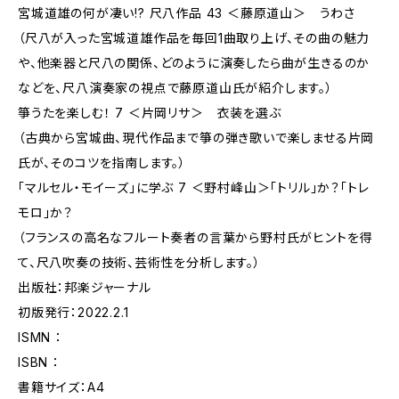
宮城道雄の何が凄い!? 尺八作品 43 ＜藤原道山＞ うわさ
（尺八が入った宮城道雄作品を毎回1曲取り上げ、その曲の魅力
や、他楽器と尺八の関係、どのように演奏したら曲が生きるのか
などを、尺八演奏家の視点で藤原道山氏が紹介します。）
箏うたを楽しむ！ 7 ＜片岡リサ＞ 衣装を選ぶ
（古典から宮城曲、現代作品まで箏の弾き歌いで楽しませる片岡
氏が、そのコツを指南します。）
「マルセル・モイーズ」に学ぶ 7 ＜野村峰山＞「トリル」か？「トレ
モロ」か？
（フランスの高名なフルート奏者の言葉から野村氏がヒントを得
て、尺八吹奏の技術、芸術性を分析します。）
出版社：邦楽ジャーナル
初版発行：2022.2.1
ISMN ：
ISBN ：
書籍サイズ：A4