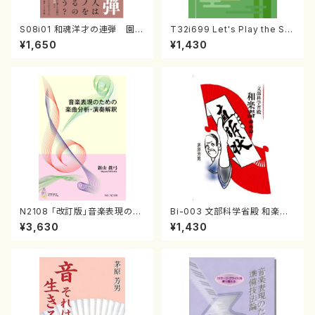
S08i01 和魂洋才の連弾 園田
T32i699 Let's Play the Sh
高弘メモリアル （原明美/書籍）
akuhachi（教則本・英語版）
¥1,650
¥1,430
N2108 「改訂版」音楽表現のた
Bi-003 文部科学省殿 和楽器
めの楽曲分析・演奏解釈（音楽
からの直訴状（茅原 芳男/書籍）
¥3,630
¥1,430
書籍/新山眞弓/書籍）