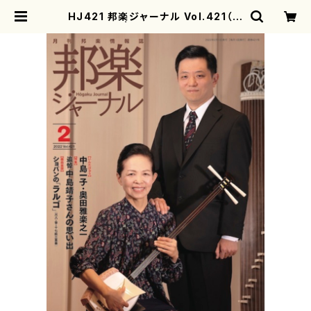
HJ421 邦楽ジャーナル Vol.421（雑
誌） | motherearth