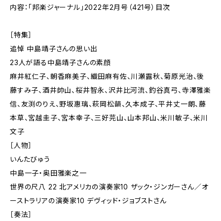
内容：「邦楽ジャーナル」2022年2月号（421号）目次
［特集］
追悼 中島靖子さんの思い出
23人が語る中島靖子さんの素顔
麻井紅仁子、朝香麻美子、織田麻有佐、川瀬露秋、菊原光治、後
藤すみ子、酒井帥山、桜井智永、沢井比河流、釣谷真弓、寺澤雅楽
信、友渕のりえ、野坂惠璃、萩岡松韻、久本成子、平井丈一朗、藤
本草、宮越圭子、宮本幸子、三好芫山、山本邦山、米川敏子、米川
文子
［人物］
いんたびゅう
中島一子・奥田雅楽之一
世界の尺八 22 北アメリカの演奏家10 ザック・ジンガーさん／オ
ーストラリアの演奏家10 デヴィッド・ジョブストさん
［奏法］