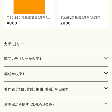
T32i559 現代三番叟（尺八/杵
T32i527 瑜伽（尺八/大月宗明/
屋正邦/楽譜）都山流公刊楽譜曲
楽譜）都山流公刊楽譜曲番:223
¥800
¥800
番:2269
6
カテゴリー
商品カテゴリーから探す
楽譜
編成から探す
書籍
邦楽器
著作者（作曲、作詩、編曲、著者）から探す
書籍
箏・琴（ソロ）
CD・DVD
合唱
あ行
演奏家から探す(CD/DVDのみ)