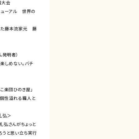
国大会
ニューアル 世界の
した藤本流家元 藤
ん発明者）
楽しめない。バチ
こ楽団ひのき屋」
個性溢れる職人と
礼弘＞
礼弘さんがちょっと
ろうと思い立ち実行