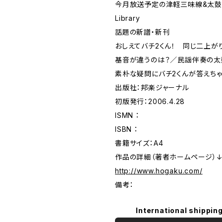
今月放送予定の津軽三味線&太
Library
話題の新譜・新刊
おしえてバチ2くん！ 同じ二上が
基音が違うのは？／民謡伴奏の太
素朴な疑問にバチ2くんが答えち
出版社：邦楽ジャーナル
初版発行：2006.4.28
ISMN ：
ISBN ：
書籍サイズ：A4
作品の詳細（著者ホームページ）
http://www.hogaku.com/
備考：
International shipping