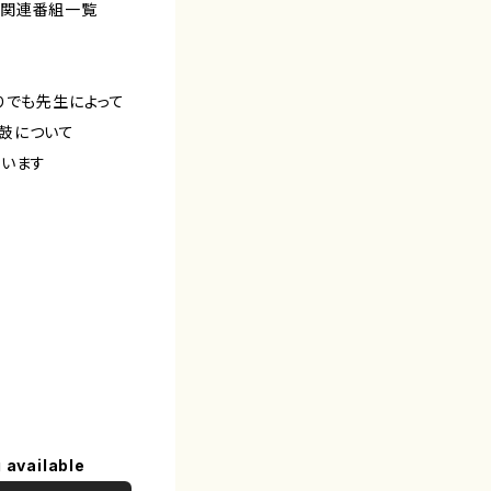
鼓関連番組一覧
りでも先生によって
鼓について
ゃいます
↓
 available