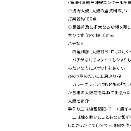
・第9回津軽三味線コンクール全
◇浅野太鼓「太鼓の里資料館」リ
打楽器約100点
◇民謡普及に多大なる功績を残
本ひで丈（ひでお）氏逝去
バチな人
西垣利彦（太鼓打ち「ロボ熊」く
バチがなけりゃタイコもシャミも
みたいな人にスポットをあてて。
ひのき屋のたいこ工房巡り-9
カラーグラビアにも登場の「たい
が各地の太鼓店を尋ねて出会った
太鼓を紹介
手作り三味線奮闘記-11 ＜飯牟
三味線を弾いたこともない飯牟
したきっかけで自分で三味線を作