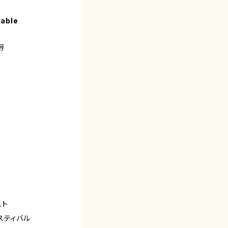
lable
号
スト
スティバル