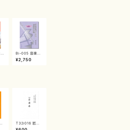
それ
Bi-005 音楽表
茅
現のための準備
¥2,750
）
技法論（新山 眞
弓/書籍）
弥勒
T32i016 岩清
峰/
水（尺八/流祖 中
¥600