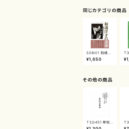
同じカテゴリの商品
S08i01 和魂洋
T32
才の連弾 園田
Pl
¥1,650
¥1
高弘メモリアル
uh
（原明美/書籍）
本
その他の商品
T32i451 奉祝
T3
合奏曲（尺八/久
の
¥1,300
¥