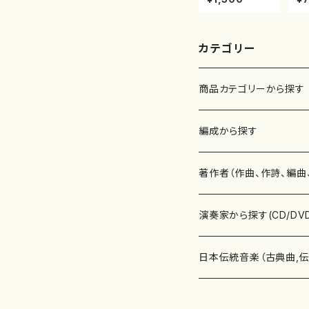
本玄智/楽譜）都
正
山流公刊楽譜曲
流
番:2158
21
カテゴリー
商品カテゴリーから探す
楽譜
編成から探す
書籍
邦楽器
著作者（作曲、作詩、編曲
書籍
箏・琴（ソロ）
CD・DVD
合唱
あ行
演奏家から探す(CD/DV
テキストブック
箏・琴（合奏）
混声合唱
青木省三(アオキ ショウゾウ)
チケット
歌・声
か行
邦楽（箏、三味線、尺八等
日本伝統音楽（古典曲,
事典
三味線（ソロ）
女声合唱
青島広志（アオシマ ヒロシ）
ソプラノ
梯郁夫(カケハシ イクオ)
アルメリア（箏）
雑誌
洋楽器（鍵盤楽器）
さ行
声楽家・合唱団・朗読等
地歌箏曲（箏古典楽譜）