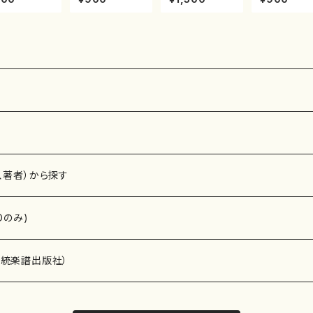
峰/楽譜）都山
山川園松/楽譜）
雄/楽譜）都山流
楽譜）都山流
公刊楽譜曲番:
都山流公刊楽譜
公刊楽譜曲番:2
刊楽譜曲番:2
78
曲番:2104
160
2
、著者）から探す
Dのみ)
）演奏家
伝統楽譜出版社）