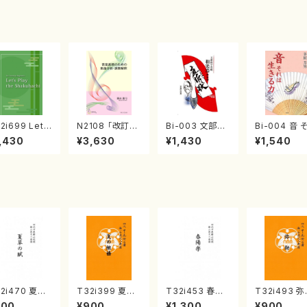
i699 Let's
N2108 「改訂
Bi-003 文部科
Bi-004 音 
ay the Shak
版」音楽表現の
学省殿 和楽器か
は 生きる力（
,430
¥3,630
¥1,430
¥1,540
achi（教則
ための楽曲分
らの直訴状（茅
原 芳男/書籍
・英語版）
析・演奏解釈（音
原 芳男/書籍）
楽書籍/新山眞
弓/書籍）
2i470 夏草
T32i399 夏の
T32i453 春陽
T32i493 
賦（尺八/野村
組曲（尺八/初代
楽（尺八/宮城道
（尺八/野村正
700
¥900
¥1,300
¥900