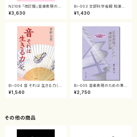
N2108 「改訂版」音楽表現のた
Bi-003 文部科学省殿 和楽器
めの楽曲分析・演奏解釈（音楽
からの直訴状（茅原 芳男/書籍）
¥3,630
¥1,430
書籍/新山眞弓/書籍）
Bi-004 音 それは 生きる力（茅
Bi-005 音楽表現のための準備
原 芳男/書籍）
技法論（新山 眞弓/書籍）
¥1,540
¥2,750
その他の商品