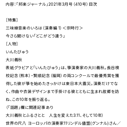
内容：「邦楽ジャーナル」2021年3月号（410号）目次
［特集］
三味線音楽のいろは（演奏編 1）＜宗時行＞
今さら聞けない「どこがどう違う」
［人物］
いんたびゅう
大川義秋
表紙グラビアと「いんたびゅう」は、箏演奏家の大川義秋。長谷検
校記念（熊本）・賢順記念（福岡）の両コンクールで最優秀賞を獲
得した彼が箏を始めたきっかけは東日本大震災。演奏だけでな
く、作曲や衣装デザインまで手掛ける彼とともに生まれ故郷を訪
ね、この10年を振り返る。
（「話題」欄に関連記事あり
大川義秋とふるさとと 人生を変えた3.11、そして10年）
世界の尺八 ヨーロッパの演奏家11リンデル儘盟(グンナル)さん／