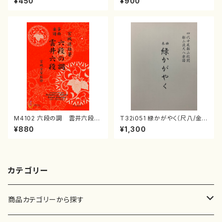
¥450
¥900
番:1016
曲番:2247
M4102 六段の調 雲井六段
T32i051 緑かがやく（尺八/金
（箏/宮城道雄著・宮城宗家監修/
森高山/楽譜）都山流公刊楽譜曲
¥880
¥1,300
箏曲古典楽譜）
番：50
カテゴリー
商品カテゴリーから探す