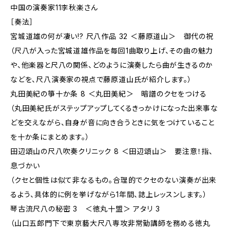
中国の演奏家11李秋楽さん
［奏法］
宮城道雄の何が凄い!? 尺八作品 32 ＜藤原道山＞ 御代の祝
（尺八が入った宮城道雄作品を毎回1曲取り上げ、その曲の魅力
や、他楽器と尺八の関係、どのように演奏したら曲が生きるのか
などを、尺八演奏家の視点で藤原道山氏が紹介します。）
丸田美紀の箏十か条 8 ＜丸田美紀＞ 暗譜のクセをつける
（丸田美紀氏がステップアップしてくるきっかけになった出来事な
どを交えながら、自身が音に向き合うときに気をつけていること
を十か条にまとめます。）
田辺頌山の尺八吹奏クリニック 8 ＜田辺頌山＞ 要注意！指、
息づかい
（クセと個性は似て非なるもの。合理的でクセのない演奏が出来
るよう、具体的に例を挙げながら1年間、誌上レッスンします。）
琴古流尺八の秘密 3 ＜徳丸十盟＞ アタリ 3
（山口五郎門下で東京藝大尺八専攻非常勤講師を務める徳丸