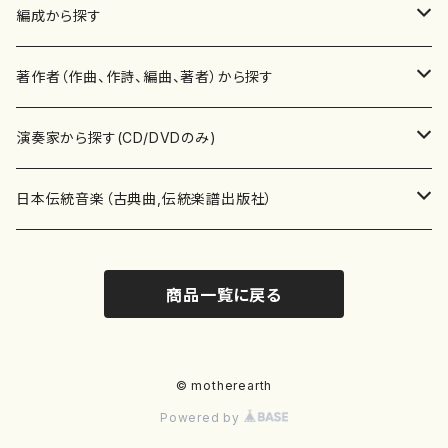
楽譜
編成から探す
書籍
邦楽器
著作者（作曲、作詩、編曲、著者）から探す
書籍
箏・琴（ソロ）
CD・DVD
合唱
あ行
演奏家から探す(CD/DVDのみ)
テキストブック
箏・琴（合奏）
混声合唱
青木省三(アオキ ショウゾウ)
チケット
歌・声
か行
邦楽（箏、三味線、尺八等）演奏家
日本伝統音楽（古典曲,伝統楽譜出版社）
事典
三味線（ソロ）
女声合唱
青島広志（アオシマ ヒロシ）
ソプラノ
梯郁夫(カケハシ イクオ)
アルメリア（箏）
雑誌
洋楽器（鍵盤楽器）
さ行
声楽家・合唱団・朗読等
地歌箏曲（箏古典楽譜）
商品一覧に戻る
詩集
三味線（合奏）
男声合唱
秋山健治(アキヤマ ケンジ）
アルト
蔭山滸山(カゲヤマ キョザン)
石川高（笙）
邦楽ジャーナル
ピアノ（ソロ）
斉藤松声(サイトウ ショウセイ)
應和惠子（声楽・ソプラノ）
宮城道雄（宮城宗家監修）
レコード
洋楽器（弦楽器）
た行
洋楽-鍵盤楽器（ピアノ、オルガン等）演奏家
地歌箏曲（三絃古典楽譜）
尺八（ソロ）
児童合唱
秋山邦晴(アキヤマ クニハル)
テノール
景山伸夫(カゲヤマ ノブオ)
伊藤まなみ（箏）
ピアノ（連弾）
斎藤武（サイトウ タケシ）
栗友会女声アンサンブル（合唱・女声合唱）
バイオリン（ソロ）
平良伊津美(タイラ イツミ)
マリーン・ファン・ニューケルケン（ピアノ）
宮城道雄（宮城宗家監修）
雑貨・アクセサリー
洋楽器（木管楽器）
な行
洋楽-弦楽器（バイオリン、ギター等）演奏家
長唄青柳楽譜（唄、三味線楽譜）
© motherearth
Powered by
尺八（合奏）
朗読・語り
芥川也寸志（アクタガワ ヤスシ）
バリトン
葛西聖憲(カサイ マサノリ)
浦上恵子（箏）
ピアノ（合奏）
斎藤友子(サイトウ トモコ)
川口聖加（声楽・ソプラノ）
バイオリン（合奏）
田頭優子(タガシラ ユウコ)
赤城眞理（ピアノ）
フルート（ピッコロを含む）（ソロ）
内藤 明美(ナイトウ アケミ)
戸澤哲夫（バイオリン）
杵屋彌之介(青柳茂三）
用具
洋楽器（金管楽器）
は行
洋楽-木管楽器（フルート、クラリネット等）演奏家
尺八（古典楽譜、伝統楽譜出版社）