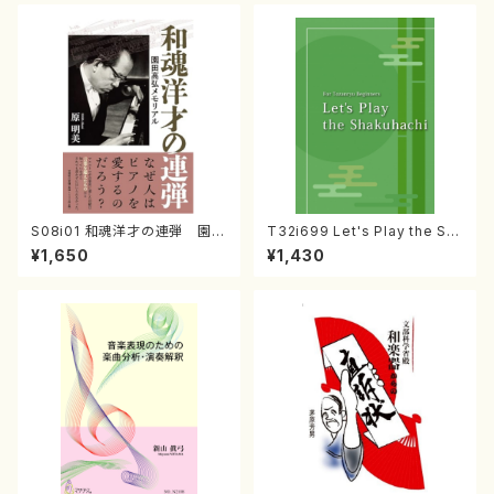
S08i01 和魂洋才の連弾 園田
T32i699 Let's Play the Sh
高弘メモリアル （原明美/書籍）
akuhachi（教則本・英語版）
¥1,650
¥1,430