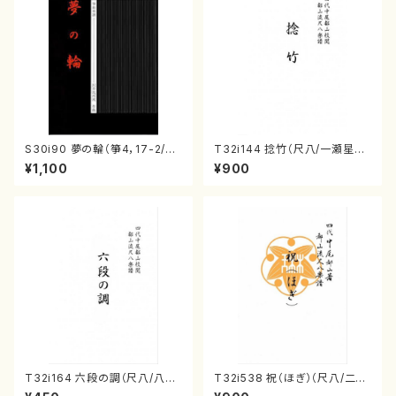
S30i90 夢の輪（箏4，17-2/沢
T32i144 捻竹（尺八/一瀬星山/
井比河流/楽譜）
尺八/都山式譜）都山流公刊楽譜
¥1,100
¥900
曲番:593
T32i164 六段の調（尺八/八橋
T32i538 祝（ほぎ）（尺八/二代
検校/楽譜）都山流公刊楽譜曲
池田静山/楽譜）都山流公刊楽譜