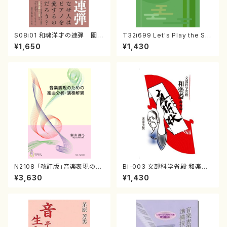
S08i01 和魂洋才の連弾 園田
T32i699 Let's Play the Sh
高弘メモリアル （原明美/書籍）
akuhachi（教則本・英語版）
¥1,650
¥1,430
N2108 「改訂版」音楽表現のた
Bi-003 文部科学省殿 和楽器
めの楽曲分析・演奏解釈（音楽
からの直訴状（茅原 芳男/書籍）
¥3,630
¥1,430
書籍/新山眞弓/書籍）