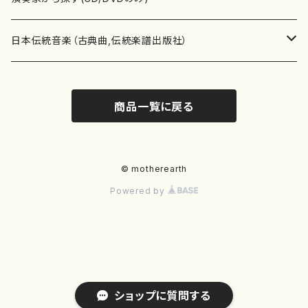
テキストブック
箏・琴（合奏）
混声合唱
青木省三(アオキ ショウゾウ)
チケット
歌・声
か行
邦楽（箏、三味線、尺八等）演奏家
日本伝統音楽（古典曲,伝統楽譜出版社）
事典
三味線（ソロ）
女声合唱
青島広志（アオシマ ヒロシ）
ソプラノ
梯郁夫(カケハシ イクオ)
アルメリア（箏）
雑誌
洋楽器（鍵盤楽器）
さ行
声楽家・合唱団・朗読等
地歌箏曲（箏古典楽譜）
商品一覧に戻る
詩集
三味線（合奏）
男声合唱
秋山健治(アキヤマ ケンジ）
アルト
蔭山滸山(カゲヤマ キョザン)
石川高（笙）
邦楽ジャーナル
ピアノ（ソロ）
斉藤松声(サイトウ ショウセイ)
應和惠子（声楽・ソプラノ）
宮城道雄（宮城宗家監修）
レコード
洋楽器（弦楽器）
た行
洋楽-鍵盤楽器（ピアノ、オルガン等）演奏家
地歌箏曲（三絃古典楽譜）
尺八（ソロ）
児童合唱
秋山邦晴(アキヤマ クニハル)
テノール
景山伸夫(カゲヤマ ノブオ)
伊藤まなみ（箏）
ピアノ（連弾）
斎藤武（サイトウ タケシ）
栗友会女声アンサンブル（合唱・女声合唱）
バイオリン（ソロ）
平良伊津美(タイラ イツミ)
マリーン・ファン・ニューケルケン（ピアノ）
宮城道雄（宮城宗家監修）
雑貨・アクセサリー
洋楽器（木管楽器）
な行
洋楽-弦楽器（バイオリン、ギター等）演奏家
長唄青柳楽譜（唄、三味線楽譜）
© motherearth
Powered by
尺八（合奏）
朗読・語り
芥川也寸志（アクタガワ ヤスシ）
バリトン
葛西聖憲(カサイ マサノリ)
浦上恵子（箏）
ピアノ（合奏）
斎藤友子(サイトウ トモコ)
川口聖加（声楽・ソプラノ）
バイオリン（合奏）
田頭優子(タガシラ ユウコ)
赤城眞理（ピアノ）
フルート（ピッコロを含む）（ソロ）
内藤 明美(ナイトウ アケミ)
戸澤哲夫（バイオリン）
杵屋彌之介(青柳茂三）
用具
洋楽器（金管楽器）
は行
洋楽-木管楽器（フルート、クラリネット等）演奏家
尺八（古典楽譜、伝統楽譜出版社）
邦楽大合奏
歌曲
芦垣美穂(アシガキ ミホ)
バス
片桐朋子(カタギリ トモコ)
小笠原夏美（箏）
オルガン
佐伯圭子(サエキ ケイコ)
平野忠彦（声楽・バリトン）
ビオラ
高野喜長(タカノ キチョウ)
青柳晋（ピアノ）
フルート（ピッコロを含む）（合奏）
永井薫(ナガイ カオル）
工藤真菜（バイオリン）
トランペット
萩原正吟(ハギワラ セイギン)
河村利夫（サクソフォン）
都山楽会楽譜
洋楽器（打楽器）
ま行
洋楽-打楽器（パーカッション、マリンバ等）演奏者
篠笛
ドロシー・アシュビー
その他（声域を指定しない歌など）
かただときこ(カタダ トキコ）
大久保智子（箏）
アコーディオン
坂井情二(サカイ ジョウジ)
河内紀恵（声楽・ソプラノ）
チェロ
高野検校(タカノ ケンギョウ)
伊沢長俊（オルガン）
クラリネット
永井ますみ(ナガイ マスミ）
松本克己（バイオリン）
ホルン
朴守賢(パク スヒョン)
板倉稔（クラリネット）
石垣 征山
マリンバ
セルドン・マイヤーズ
上野信一（パーカッション）
洋楽器（大編成）
や行
洋楽-大編成(オーケストラ、吹奏楽)楽団
ショップに質問する