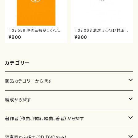
T32i559 現代三番叟（尺八/杵
T32i063 滄溟（尺八/野村正
屋正邦/楽譜）都山流公刊楽譜曲
峰/尺八/都山式譜）都山流公刊
¥800
¥900
番:2269
楽譜曲番:512
カテゴリー
商品カテゴリーから探す
楽譜
編成から探す
書籍
邦楽器
著作者（作曲、作詩、編曲、著者）から探す
書籍
箏・琴（ソロ）
CD・DVD
合唱
あ行
演奏家から探す(CD/DVDのみ)