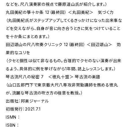
などを、尺八演奏家の視点で藤原道山氏が紹介します。）
丸田美紀の箏十か条 12（最終回） ＜丸田美紀＞ 気づく力
（丸田美紀氏がステップアップしてくるきっかけになった出来事な
どを交えながら、自身が音に向き合うときに気をつけていること
を十か条にまとめます。）
田辺頌山の尺八吹奏クリニック 12（最終回） ＜田辺頌山＞ 効
果的なユリを
（クセと個性は似て非なるもの。合理的でクセのない演奏が出来
るよう、具体的に例を挙げながら1年間、誌上レッスンします。）
琴古流尺八の秘密 7 ＜徳丸十盟＞ 琴古流の楽譜
（山口五郎門下で東京藝大尺八専攻非常勤講師を務める徳丸
が、流麗な琴古流の吹き方の極意を教授。）
出版社：邦楽ジャーナル
初版発行：2021.7.1
ISMN ：
ISBN ：