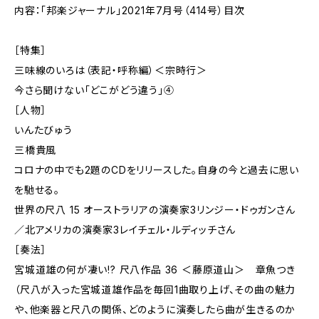
内容：「邦楽ジャーナル」2021年7月号（414号）目次
［特集］
三味線のいろは（表記・呼称編）＜宗時行＞
今さら聞けない「どこがどう違う」④
［人物］
いんたびゅう
三橋貴風
コロナの中でも2題のCDをリリースした。自身の今と過去に思い
を馳せる。
世界の尺八 15 オーストラリアの演奏家3リンジー・ドゥガンさん
／北アメリカの演奏家3レイチェル・ルディッチさん
［奏法］
宮城道雄の何が凄い!? 尺八作品 36 ＜藤原道山＞ 章魚つき
（尺八が入った宮城道雄作品を毎回1曲取り上げ、その曲の魅力
や、他楽器と尺八の関係、どのように演奏したら曲が生きるのか