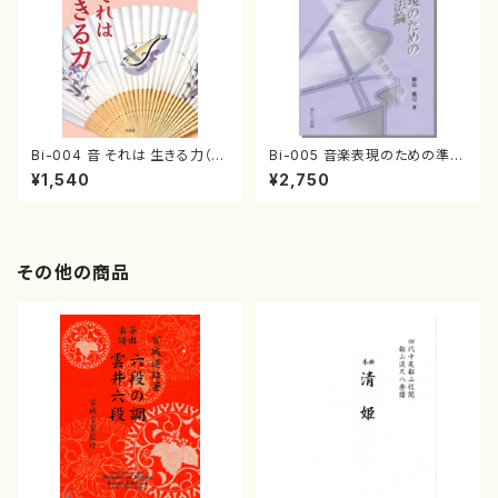
Bi-004 音 それは 生きる力（茅
Bi-005 音楽表現のための準備
原 芳男/書籍）
技法論（新山 眞弓/書籍）
¥1,540
¥2,750
その他の商品