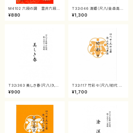
M4102 六段の調 雲井六段
T32i046 清姫（尺八/金森高
（箏/宮城道雄著・宮城宗家監修/
山/楽譜）都山流公刊楽譜曲番：
¥880
¥1,300
箏曲古典楽譜）
45
T32i363 美しき春（尺八/久本
T32i117 竹彩々（尺八/初代 山
玄智/楽譜）都山流公刊楽譜曲
本邦山/尺八/都山式譜）都山流
¥900
¥1,700
番:2068
公刊楽譜曲番:566