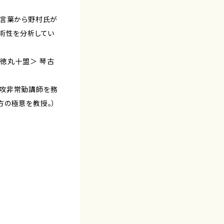
の言葉から野村氏が
芸術性を分析してい
＜徳丸十盟＞ 琴古
専攻非常勤講師を務
方の極意を教授。）
↓