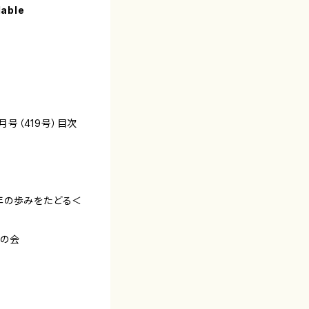
lable
月号（419号）目次
年の歩みをたどる＜
れの会