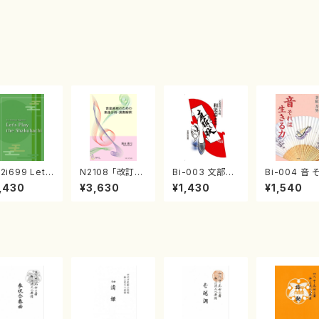
i699 Let's
N2108 「改訂
Bi-003 文部科
Bi-004 音 
ay the Shak
版」音楽表現の
学省殿 和楽器か
は 生きる力（
,430
¥3,630
¥1,430
¥1,540
achi（教則
ための楽曲分
らの直訴状（茅
原 芳男/書籍
・英語版）
析・演奏解釈（音
原 芳男/書籍）
楽書籍/新山眞
弓/書籍）