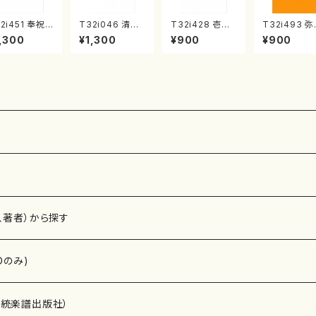
2i451 奉祝
T32i046 清姫
T32i428 壱越
T32i493 
奏曲（尺八/久
（尺八/金森高山/
調（尺八/初代 中
（尺八/野村正
,300
¥1,300
¥900
¥900
玄智/楽譜）都
楽譜）都山流公
村双葉/楽譜）都
楽譜）都山流
流公刊楽譜曲
刊楽譜曲番：45
山流公刊楽譜曲
刊楽譜曲番:2
2158
番:2133
2
、著者）から探す
Dのみ)
）演奏家
伝統楽譜出版社）