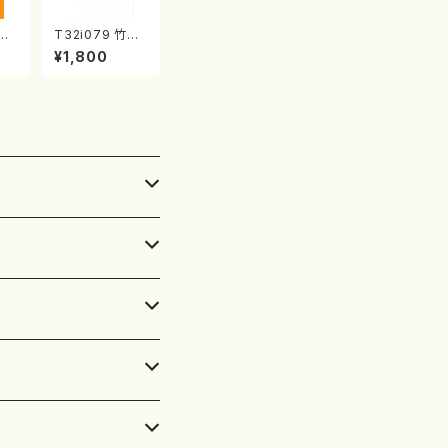
弥勒
T32i079 竹の
峰/
群像（尺八/初代
¥1,800
公
山本邦山/尺八/
20
都山式譜）都山
流公刊楽譜曲番:
528