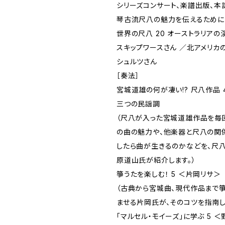
シリーズコンサート、楽譜出版、本
琴古流尺八の魅力を伝えるために
世界の尺八 20 オーストラリアの
スキップワースさん ／北アメリカ
シュルツさん
［奏法］
宮城道雄の何が凄い!? 尺八作品
三つの民謡調
（尺八が入った宮城道雄作品を毎回
の曲の魅力や、他楽器と尺八の関
したら曲が生きるのかなどを、尺
原道山氏が紹介します。）
箏うたを楽しむ！ 5 ＜片岡リサ＞
（古典から宮城曲、現代作品まで
ませる片岡氏が、そのコツを指南し
「マルセル・モイーズ」に学ぶ 5 