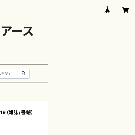
アース
419（雑誌/書籍）