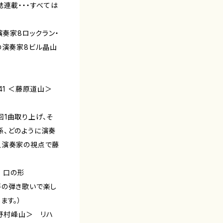
誌連載・・・すべては
演奏家8ロックラン・
の演奏家8ビル晶山
 41 ＜藤原道山＞
1曲取り上げ、そ
係、どのように演奏
八演奏家の視点で藤
 口の形
箏の弾き歌いで楽し
ます。）
＜野村峰山＞ リハ