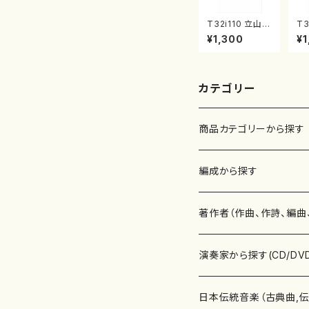
T32i110 立山ア
T3
ルペン紀行（尺
合
¥1,300
¥1
八/初代 石垣征
本
山/尺八/都山式
山
譜）都山流公刊
番:
楽譜曲番:559
カテゴリー
商品カテゴリーから探す
楽譜
編成から探す
書籍
邦楽器
著作者（作曲、作詩、編曲
書籍
箏・琴（ソロ）
CD・DVD
合唱
あ行
演奏家から探す(CD/DV
テキストブック
箏・琴（合奏）
混声合唱
青木省三(アオキ ショウゾウ)
チケット
歌・声
か行
邦楽（箏、三味線、尺八等
日本伝統音楽（古典曲,