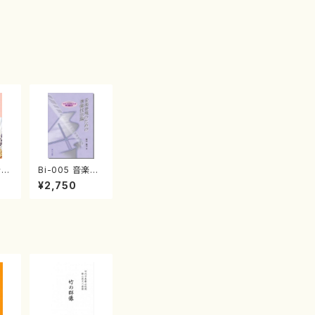
それ
Bi-005 音楽表
茅
現のための準備
¥2,750
）
技法論（新山 眞
弓/書籍）