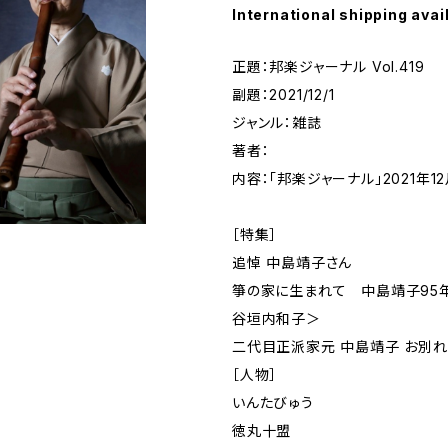
International shipping avai
正題：邦楽ジャーナル Vol.419
副題：2021/12/1
ジャンル：雑誌
著者：
内容：「邦楽ジャーナル」2021年12
［特集］
追悼 中島靖子さん
箏の家に生まれて 中島靖子95
谷垣内和子＞
二代目正派家元 中島靖子 お別
［人物］
いんたびゅう
徳丸十盟