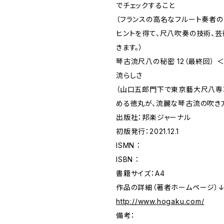
でチェックすること
（フランスの高名なフルート奏者
ヒントを得て、尺八吹奏の技術、
きます。）
琴古流尺八の秘密 12（最終回） 
流らしさ
（山口五郎門下で東京藝大尺八
める徳丸が、流麗な琴古流の吹き
出版社：邦楽ジャーナル
初版発行：2021.12.1
ISMN ：
ISBN ：
書籍サイズ：A4
作品の詳細（著者ホームページ）
http://www.hogaku.com/
備考：