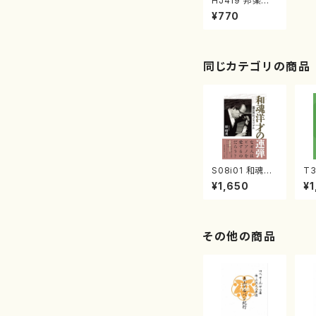
HJ419 邦楽ジャ
ーナル Vol.419
¥770
（雑誌/書籍）
同じカテゴリの商品
S08i01 和魂洋
T32
才の連弾 園田
Pl
¥1,650
¥1
高弘メモリアル
uh
（原明美/書籍）
本
その他の商品