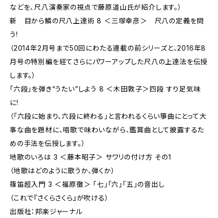
などを、尺八演奏家の視点で藤原道山氏が紹介します。）
新 目から鱗の尺八上達術 8 ＜三塚幸彦＞ 尺八の定義を問
う!
（2014年2月号まで50回にわたる連載の前シリーズと、2016年8
月号の特別編を経てさらにパワーアップした尺八の上達法を伝授
します。）
「六段」を弾き“うたい”しよう 8 ＜木田敦子＞四段 すり足気味
に!
（「六段に始まり、六段に終わる」と言われるくらい箏曲にとって大
事な曲を題材に、唱歌で味わいながら、鑑賞曲として披露するた
めの手法を伝授します。）
地歌のいろは 3 ＜藤本昭子＞ サワリの付け方 その1
（地歌はどのように歌うか、弾くか）
篠笛超入門 3 ＜福原徹＞ 「七」「六」「五」の音出し
（これで『さくらさくら』が吹ける）
出版社：邦楽ジャーナル