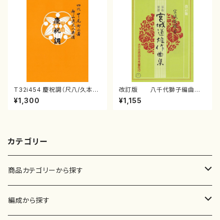
T32i454 慶祝調（尺八/久本玄
改訂版 八千代獅子編曲
智/楽譜）都山流公刊楽譜曲番:2
（編曲八千代獅子）(/宮城道
¥1,300
¥1,155
161
雄/楽譜）
カテゴリー
商品カテゴリーから探す
楽譜
編成から探す