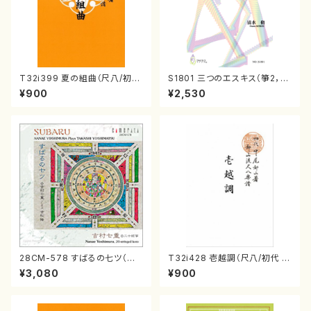
T32i399 夏の組曲（尺八/初代
S1801 三つのエスキス（箏2，1
山川園松/楽譜）都山流公刊楽譜
7/清水 脩/楽譜）
¥900
¥2,530
曲番:2104
28CM-578 すばるの七ツ（二
T32i428 壱越調（尺八/初代 中
十絃箏/クラリネット/ヴァイオリ
村双葉/楽譜）都山流公刊楽譜曲
¥3,080
¥900
ン/チェロ/吉松 隆：/CD）
番:2133