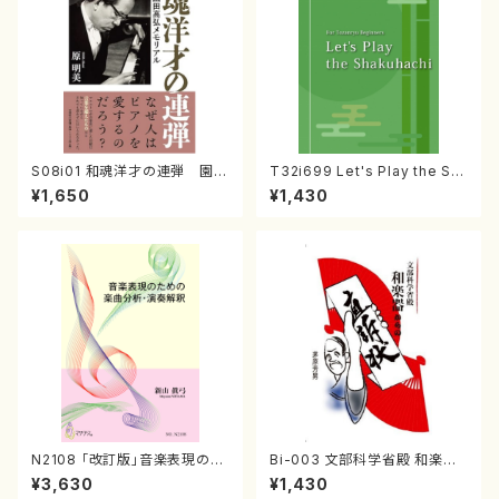
S08i01 和魂洋才の連弾 園田
T32i699 Let's Play the Sh
高弘メモリアル （原明美/書籍）
akuhachi（教則本・英語版）
¥1,650
¥1,430
N2108 「改訂版」音楽表現のた
Bi-003 文部科学省殿 和楽器
めの楽曲分析・演奏解釈（音楽
からの直訴状（茅原 芳男/書籍）
¥3,630
¥1,430
書籍/新山眞弓/書籍）