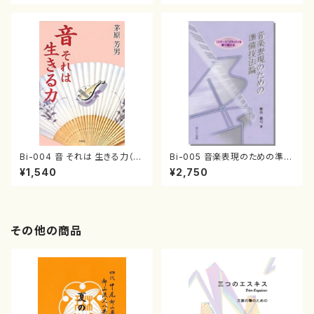
Bi-004 音 それは 生きる力（茅
Bi-005 音楽表現のための準備
原 芳男/書籍）
技法論（新山 眞弓/書籍）
¥1,540
¥2,750
その他の商品