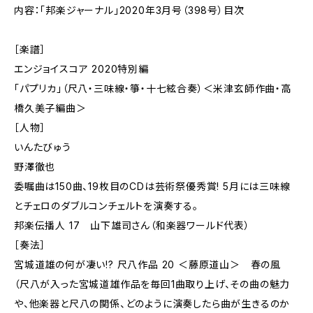
内容：「邦楽ジャーナル」2020年3月号（398号）目次
［楽譜］
エンジョイスコア 2020特別編
「パプリカ」（尺八・三味線・箏・十七絃合奏）＜米津玄師作曲・高
橋久美子編曲＞
［人物］
いんたびゅう
野澤徹也
委嘱曲は150曲、19枚目のCDは芸術祭優秀賞! 5月には三味線
とチェロのダブルコンチェルトを演奏する。
邦楽伝播人 17 山下雄司さん（和楽器ワールド代表）
［奏法］
宮城道雄の何が凄い!? 尺八作品 20 ＜藤原道山＞ 春の風
（尺八が入った宮城道雄作品を毎回1曲取り上げ、その曲の魅力
や、他楽器と尺八の関係、どのように演奏したら曲が生きるのか