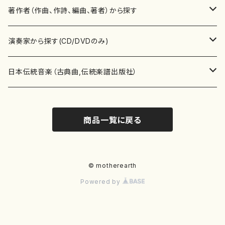
書籍
邦楽器
著作者（作曲、作詩、編曲、著者）から探す
書籍
箏・琴（ソロ）
CD・DVD
合唱
あ行
演奏家から探す(CD/DVDのみ)
テキストブック
箏・琴（合奏）
混声合唱
青木省三(アオキ ショウゾウ)
チケット
歌・声
か行
邦楽（箏、三味線、尺八等）演奏家
日本伝統音楽（古典曲,伝統楽譜出版社）
事典
三味線（ソロ）
女声合唱
青島広志（アオシマ ヒロシ）
ソプラノ
梯郁夫(カケハシ イクオ)
アルメリア（箏）
雑誌
洋楽器（鍵盤楽器）
さ行
声楽家・合唱団・朗読等
地歌箏曲（箏古典楽譜）
商品一覧に戻る
詩集
三味線（合奏）
男声合唱
秋山健治(アキヤマ ケンジ）
アルト
蔭山滸山(カゲヤマ キョザン)
石川高（笙）
邦楽ジャーナル
ピアノ（ソロ）
斉藤松声(サイトウ ショウセイ)
應和惠子（声楽・ソプラノ）
宮城道雄（宮城宗家監修）
レコード
洋楽器（弦楽器）
た行
洋楽-鍵盤楽器（ピアノ、オルガン等）演奏家
地歌箏曲（三絃古典楽譜）
尺八（ソロ）
児童合唱
秋山邦晴(アキヤマ クニハル)
テノール
景山伸夫(カゲヤマ ノブオ)
伊藤まなみ（箏）
ピアノ（連弾）
斎藤武（サイトウ タケシ）
栗友会女声アンサンブル（合唱・女声合唱）
バイオリン（ソロ）
平良伊津美(タイラ イツミ)
マリーン・ファン・ニューケルケン（ピアノ）
宮城道雄（宮城宗家監修）
雑貨・アクセサリー
洋楽器（木管楽器）
な行
洋楽-弦楽器（バイオリン、ギター等）演奏家
長唄青柳楽譜（唄、三味線楽譜）
© motherearth
Powered by
尺八（合奏）
朗読・語り
芥川也寸志（アクタガワ ヤスシ）
バリトン
葛西聖憲(カサイ マサノリ)
浦上恵子（箏）
ピアノ（合奏）
斎藤友子(サイトウ トモコ)
川口聖加（声楽・ソプラノ）
バイオリン（合奏）
田頭優子(タガシラ ユウコ)
赤城眞理（ピアノ）
フルート（ピッコロを含む）（ソロ）
内藤 明美(ナイトウ アケミ)
戸澤哲夫（バイオリン）
杵屋彌之介(青柳茂三）
用具
洋楽器（金管楽器）
は行
洋楽-木管楽器（フルート、クラリネット等）演奏家
尺八（古典楽譜、伝統楽譜出版社）
邦楽大合奏
歌曲
芦垣美穂(アシガキ ミホ)
バス
片桐朋子(カタギリ トモコ)
小笠原夏美（箏）
オルガン
佐伯圭子(サエキ ケイコ)
平野忠彦（声楽・バリトン）
ビオラ
高野喜長(タカノ キチョウ)
青柳晋（ピアノ）
フルート（ピッコロを含む）（合奏）
永井薫(ナガイ カオル）
工藤真菜（バイオリン）
トランペット
萩原正吟(ハギワラ セイギン)
河村利夫（サクソフォン）
都山楽会楽譜
洋楽器（打楽器）
ま行
洋楽-打楽器（パーカッション、マリンバ等）演奏者