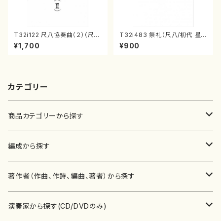
T32i122 尺八協奏曲（２）（尺
T32i483 祭礼（尺八/初代 星
八/二代 山本邦山/尺八/都山式
田一山/楽譜）都山流公刊楽譜曲
¥1,700
¥900
譜）都山流公刊楽譜曲番:571
番:2191
カテゴリー
商品カテゴリーから探す
楽譜
編成から探す
書籍
邦楽器
著作者（作曲、作詩、編曲、著者）から探す
書籍
箏・琴（ソロ）
CD・DVD
合唱
あ行
演奏家から探す(CD/DVDのみ)