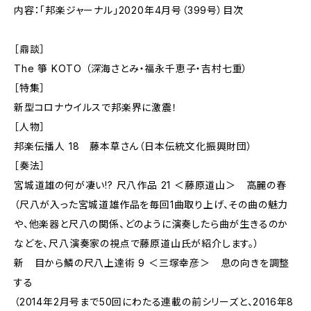
内容：「邦楽ジャーナル」2020年4月号（399号）目次
［鼎談］
The 箏 KOTO （深海さとみ・福永千恵子・吉村七重）
［特集］
新型コロナウイルスで邦楽界に激震！
［人物］
邦楽伝播人 18 藤本草さん（日本伝統文化振興財団）
［奏法］
宮城道雄の何が凄い!? 尺八作品 21 ＜藤原道山＞ 高麗の春
（尺八が入った宮城道雄作品を毎回1曲取り上げ、その曲の魅力
や、他楽器と尺八の関係、どのように演奏したら曲が生きるのか
などを、尺八演奏家の視点で藤原道山氏が紹介します。）
新 目から鱗の尺八上達術 9 ＜三塚幸彦＞ 息の向きを調整
する
（2014年2月号まで50回にわたる連載の前シリーズと、2016年8