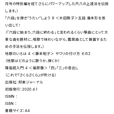
月号の特別編を経てさらにパワーアップした尺八の上達法を伝授
します。）
「六段」を弾き“うたい”しよう 9 ＜木田敦子＞五段 基本形を思
い出して！
（「六段に始まり、六段に終わる」と言われるくらい箏曲にとって大
事な曲を題材に、唱歌で味わいながら、鑑賞曲として披露するた
めの手法を伝授します。）
地歌のいろは 4 ＜藤本昭子＞ サワリの付け方 その2
（地歌はどのように歌うか、弾くか）
篠笛超入門 4 ＜福原徹＞ 「四」「三」の音出し
（これで『さくらさくら』が吹ける）
出版社：邦楽ジャーナル
初版発行：2020.4.1
ISMN ：
ISBN ：
書籍サイズ：A4