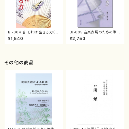
Bi-004 音 それは 生きる力（茅
Bi-005 音楽表現のための準備
原 芳男/書籍）
技法論（新山 眞弓/書籍）
¥1,540
¥2,750
その他の商品