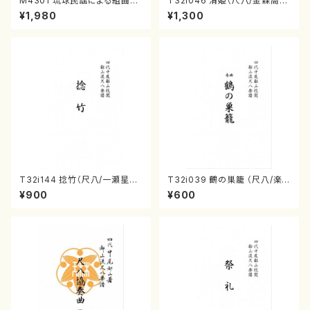
M4301 琉球民謡による組曲
T32i046 清姫（尺八/金森高
（箏/牧野由多可作曲/宮城喜代
山/楽譜）都山流公刊楽譜曲番：
¥1,980
¥1,300
子・宮城数江著/箏曲楽譜）
45
T32i144 捻竹（尺八/一瀬星山/
T32i039 鶴の巣籠 （尺八/楽
尺八/都山式譜）都山流公刊楽譜
譜）都山no.38
¥900
¥600
曲番:593