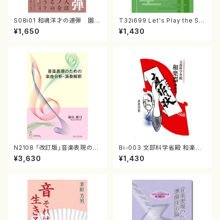
S08i01 和魂洋才の連弾 園田
T32i699 Let's Play the Sh
高弘メモリアル （原明美/書籍）
akuhachi（教則本・英語版）
¥1,650
¥1,430
N2108 「改訂版」音楽表現のた
Bi-003 文部科学省殿 和楽器
めの楽曲分析・演奏解釈（音楽
からの直訴状（茅原 芳男/書籍）
¥3,630
¥1,430
書籍/新山眞弓/書籍）