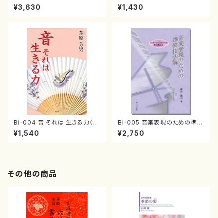
めの楽曲分析・演奏解釈（音楽
からの直訴状（茅原 芳男/書籍）
¥3,630
¥1,430
書籍/新山眞弓/書籍）
Bi-004 音 それは 生きる力（茅
Bi-005 音楽表現のための準備
原 芳男/書籍）
技法論（新山 眞弓/書籍）
¥1,540
¥2,750
その他の商品