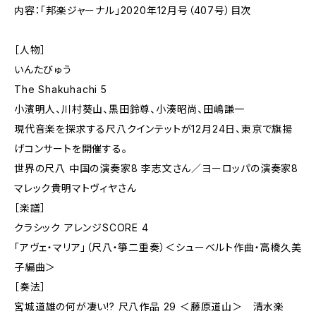
内容：「邦楽ジャーナル」2020年12月号（407号）目次
［人物］
いんたびゅう
The Shakuhachi 5
小濱明人、川村葵山、黒田鈴尊、小湊昭尚、田嶋謙一
現代音楽を探求する尺八クインテットが12月24日、東京で旗揚
げコンサートを開催する。
世界の尺八 中国の演奏家8 李志文さん／ヨーロッパの演奏家8
マレック貴明マトヴィヤさん
［楽譜］
クラシック アレンジSCORE 4
「アヴェ・マリア」（尺八・箏二重奏）＜シューベルト作曲・高橋久美
子編曲＞
［奏法］
宮城道雄の何が凄い!? 尺八作品 29 ＜藤原道山＞ 清水楽