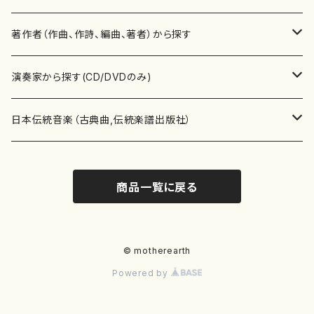
書籍
邦楽器
著作者（作曲、作詩、編曲、著者）から探す
書籍
箏・琴（ソロ）
CD・DVD
合唱
あ行
演奏家から探す(CD/DVDのみ)
テキストブック
箏・琴（合奏）
混声合唱
青木省三(アオキ ショウゾウ)
チケット
歌・声
か行
邦楽（箏、三味線、尺八等）演奏家
日本伝統音楽（古典曲,伝統楽譜出版社）
事典
三味線（ソロ）
女声合唱
青島広志（アオシマ ヒロシ）
ソプラノ
梯郁夫(カケハシ イクオ)
アルメリア（箏）
雑誌
洋楽器（鍵盤楽器）
さ行
声楽家・合唱団・朗読等
地歌箏曲（箏古典楽譜）
商品一覧に戻る
詩集
三味線（合奏）
男声合唱
秋山健治(アキヤマ ケンジ）
アルト
蔭山滸山(カゲヤマ キョザン)
石川高（笙）
邦楽ジャーナル
ピアノ（ソロ）
斉藤松声(サイトウ ショウセイ)
應和惠子（声楽・ソプラノ）
宮城道雄（宮城宗家監修）
レコード
洋楽器（弦楽器）
た行
洋楽-鍵盤楽器（ピアノ、オルガン等）演奏家
地歌箏曲（三絃古典楽譜）
尺八（ソロ）
児童合唱
秋山邦晴(アキヤマ クニハル)
テノール
景山伸夫(カゲヤマ ノブオ)
伊藤まなみ（箏）
ピアノ（連弾）
斎藤武（サイトウ タケシ）
栗友会女声アンサンブル（合唱・女声合唱）
バイオリン（ソロ）
平良伊津美(タイラ イツミ)
マリーン・ファン・ニューケルケン（ピアノ）
宮城道雄（宮城宗家監修）
雑貨・アクセサリー
洋楽器（木管楽器）
な行
洋楽-弦楽器（バイオリン、ギター等）演奏家
長唄青柳楽譜（唄、三味線楽譜）
© motherearth
Powered by
尺八（合奏）
朗読・語り
芥川也寸志（アクタガワ ヤスシ）
バリトン
葛西聖憲(カサイ マサノリ)
浦上恵子（箏）
ピアノ（合奏）
斎藤友子(サイトウ トモコ)
川口聖加（声楽・ソプラノ）
バイオリン（合奏）
田頭優子(タガシラ ユウコ)
赤城眞理（ピアノ）
フルート（ピッコロを含む）（ソロ）
内藤 明美(ナイトウ アケミ)
戸澤哲夫（バイオリン）
杵屋彌之介(青柳茂三）
用具
洋楽器（金管楽器）
は行
洋楽-木管楽器（フルート、クラリネット等）演奏家
尺八（古典楽譜、伝統楽譜出版社）
邦楽大合奏