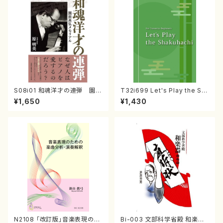
S08i01 和魂洋才の連弾 園田
T32i699 Let's Play the Sh
高弘メモリアル （原明美/書籍）
akuhachi（教則本・英語版）
¥1,650
¥1,430
N2108 「改訂版」音楽表現のた
Bi-003 文部科学省殿 和楽器