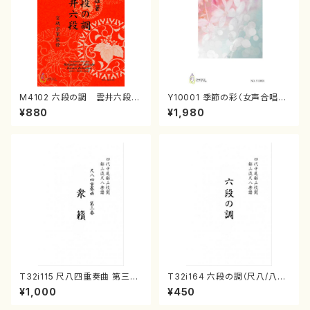
M4102 六段の調 雲井六段
Y10001 季節の彩（女声合唱、
（箏/宮城道雄著・宮城宗家監修/
ピアノ/山岸徹/楽譜）
¥880
¥1,980
箏曲古典楽譜）
T32i115 尺八四重奏曲 第三番
T32i164 六段の調（尺八/八橋
衆籟（尺八/初代 山本邦山/尺
検校/楽譜）都山流公刊楽譜曲
¥1,000
¥450
八/都山式譜）都山流公刊楽譜曲
番:1016
番:564