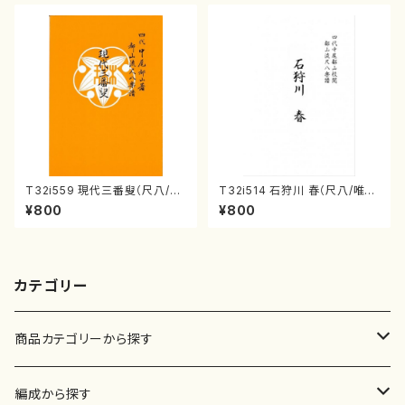
T32i559 現代三番叟（尺八/杵
T32i514 石狩川 春（尺八/唯是
屋正邦/楽譜）都山流公刊楽譜曲
震一/楽譜）都山no:2223
¥800
¥800
番:2269
カテゴリー
商品カテゴリーから探す
楽譜
編成から探す