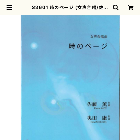
S3601 時のページ (女声合唱/佐藤
薫/楽譜） | motherearth