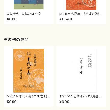
こと絵巻 お江戸日本橋
M4160 名所土産《箏曲楽譜》
（箏/宮城喜代子・宮城数江著・
¥880
¥1,540
宮城宗家監修/箏曲古典楽譜）
その他の商品
M4268 千代の壽（三絃/宮城道
T32i016 岩清水（尺八/流祖 中
雄著・宮城宗家監修/三絃楽譜）
尾都山/楽譜）都山：15
¥990
¥600