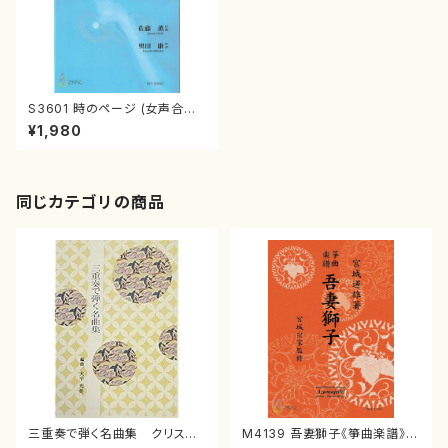
S3601 時のページ (女声合唱/
佐藤薫/楽譜）
¥1,980
同じカテゴリの商品
三重奏で弾く名曲集 クリスマ
M4139 吾妻獅子《箏曲楽譜》