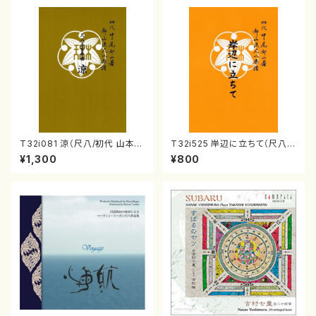
T32i081 涼（尺八/初代 山本邦
T32i525 岸辺に立ちて（尺八/
山/尺八/都山式譜）都山流公刊
初代 中村双葉/楽譜）都山流公
¥1,300
¥800
楽譜曲番:530
刊楽譜曲番:2234