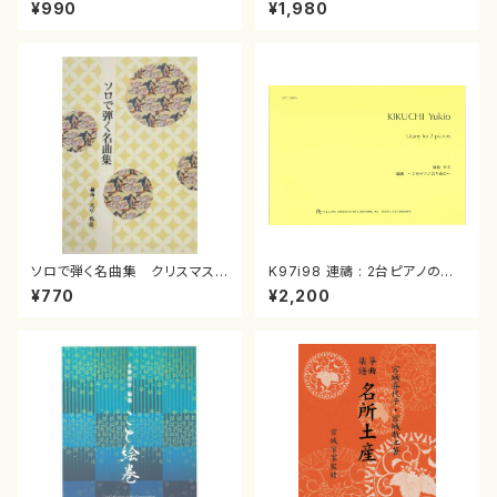
スメドレー( 箏2/大平光美 編
（箏/宮城道雄著・宮城宗家監修/
¥990
¥1,980
曲/楽譜）
箏曲古典楽譜）
ソロで弾く名曲集 クリスマス・
K97i98 連禱 : 2台ピアノのた
イブ／恋人がサンタクロース(
めの（2 Pianos / 菊池 幸夫 /
¥770
¥2,200
箏独奏 /大平光美 編曲/楽
楽譜）
譜）