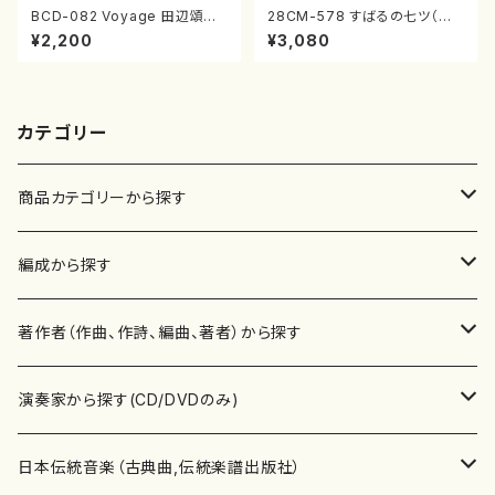
BCD-082 Voyage 田辺頌山
28CM-578 すばるの七ツ（二
の演奏によるマーティン・リーガ
十絃箏/クラリネット/ヴァイオリ
¥2,200
¥3,080
ン尺八作品集（田辺頌山/マーテ
ン/チェロ/吉松 隆：/CD）
ィン・リーガン/CD）
カテゴリー
商品カテゴリーから探す
楽譜
編成から探す
書籍
邦楽器
著作者（作曲、作詩、編曲、著者）から探す
書籍
箏・琴（ソロ）
CD・DVD
合唱
あ行
演奏家から探す(CD/DVDのみ)
テキストブック
箏・琴（合奏）
混声合唱
青木省三(アオキ ショウゾウ)
チケット
歌・声
か行
邦楽（箏、三味線、尺八等）演奏家
日本伝統音楽（古典曲,伝統楽譜出版社）