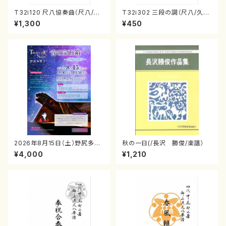
T32i120 尺八協奏曲（尺八/二
T32i302 三段の調（尺八/久本
代 山本邦山/尺八/都山式譜）都
玄智/楽譜）都山no:2003
¥1,300
¥450
山流公刊楽譜曲番:569
2026年8月15日（土）野尻多佳
秋の一日(/長沢 勝俊/楽譜）
子ピアノリサイタル 音の宝石
¥4,000
¥1,210
箱チケット一般