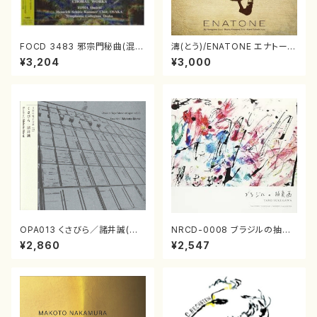
FOCD 3483 邪宗門秘曲(混声
濤(とう)/ENATONE エナトーネ
合唱/木下牧子/CD)
(CD)
¥3,204
¥3,000
OPA013 くさびら／諸井誠(電
NRCD-0008 ブラジルの抽象
子音楽／CD)
画（ギター, パーカッション／C
¥2,860
¥2,547
D）