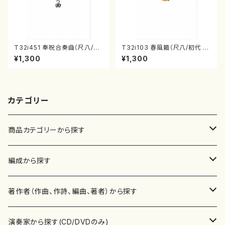
T32i451 奉祝合奏曲（尺八/久
T32i103 春風籟（尺八/初代 石
本玄智/楽譜）都山流公刊楽譜曲
垣征山/尺八/都山式譜）都山流
¥1,300
¥1,300
番:2158
公刊楽譜曲番:552
カテゴリー
商品カテゴリーから探す
楽譜
編成から探す
書籍
邦楽器
著作者（作曲、作詩、編曲、著者）から探す
書籍
箏・琴（ソロ）
CD・DVD
合唱
あ行
演奏家から探す(CD/DVDのみ)