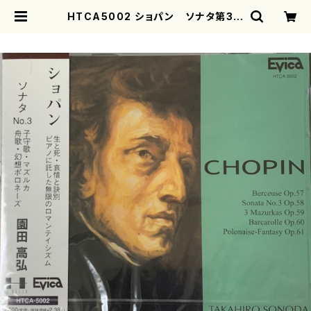
HTCA5002 ショパン ソナタ第3番
ロ短調作品58他（ピアノ/ショパン/C
D) | motherearth