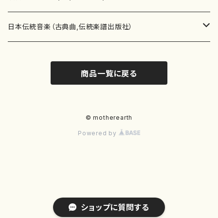
テキストブック
箏・琴（合奏）
混声合唱
青木省三(アオキ ショウゾウ)
チケット
歌・声
か行
邦楽（箏、三味線、尺八等）演奏家
日本伝統音楽（古典曲,伝統楽譜出版社）
事典
三味線（ソロ）
女声合唱
青島広志（アオシマ ヒロシ）
ソプラノ
梯郁夫(カケハシ イクオ)
アルメリア（箏）
雑誌
洋楽器（鍵盤楽器）
さ行
声楽家・合唱団・朗読等
地歌箏曲（箏古典楽譜）
商品一覧に戻る
詩集
三味線（合奏）
男声合唱
秋山健治(アキヤマ ケンジ）
アルト
蔭山滸山(カゲヤマ キョザン)
石川高（笙）
邦楽ジャーナル
ピアノ（ソロ）
斉藤松声(サイトウ ショウセイ)
應和惠子（声楽・ソプラノ）
宮城道雄（宮城宗家監修）
レコード
洋楽器（弦楽器）
た行
洋楽-鍵盤楽器（ピアノ、オルガン等）演奏家
地歌箏曲（三絃古典楽譜）
尺八（ソロ）
児童合唱
秋山邦晴(アキヤマ クニハル)
テノール
景山伸夫(カゲヤマ ノブオ)
伊藤まなみ（箏）
ピアノ（連弾）
斎藤武（サイトウ タケシ）
栗友会女声アンサンブル（合唱・女声合唱）
バイオリン（ソロ）
平良伊津美(タイラ イツミ)
マリーン・ファン・ニューケルケン（ピアノ）
宮城道雄（宮城宗家監修）
雑貨・アクセサリー
洋楽器（木管楽器）
な行
洋楽-弦楽器（バイオリン、ギター等）演奏家
長唄青柳楽譜（唄、三味線楽譜）
© motherearth
Powered by
尺八（合奏）
朗読・語り
芥川也寸志（アクタガワ ヤスシ）
バリトン
葛西聖憲(カサイ マサノリ)
浦上恵子（箏）
ピアノ（合奏）
斎藤友子(サイトウ トモコ)
川口聖加（声楽・ソプラノ）
バイオリン（合奏）
田頭優子(タガシラ ユウコ)
赤城眞理（ピアノ）
フルート（ピッコロを含む）（ソロ）
内藤 明美(ナイトウ アケミ)
戸澤哲夫（バイオリン）
杵屋彌之介(青柳茂三）
用具
洋楽器（金管楽器）
は行
洋楽-木管楽器（フルート、クラリネット等）演奏家
尺八（古典楽譜、伝統楽譜出版社）
邦楽大合奏
歌曲
芦垣美穂(アシガキ ミホ)
バス
片桐朋子(カタギリ トモコ)
小笠原夏美（箏）
オルガン
佐伯圭子(サエキ ケイコ)
平野忠彦（声楽・バリトン）
ビオラ
高野喜長(タカノ キチョウ)
青柳晋（ピアノ）
フルート（ピッコロを含む）（合奏）
永井薫(ナガイ カオル）
工藤真菜（バイオリン）
トランペット
萩原正吟(ハギワラ セイギン)
河村利夫（サクソフォン）
都山楽会楽譜
洋楽器（打楽器）
ま行
洋楽-打楽器（パーカッション、マリンバ等）演奏者
篠笛
ドロシー・アシュビー
その他（声域を指定しない歌など）
かただときこ(カタダ トキコ）
大久保智子（箏）
アコーディオン
坂井情二(サカイ ジョウジ)
河内紀恵（声楽・ソプラノ）
チェロ
高野検校(タカノ ケンギョウ)
伊沢長俊（オルガン）
クラリネット
永井ますみ(ナガイ マスミ）
松本克己（バイオリン）
ホルン
朴守賢(パク スヒョン)
板倉稔（クラリネット）
石垣 征山
マリンバ
セルドン・マイヤーズ
上野信一（パーカッション）
洋楽器（大編成）
や行
洋楽-大編成(オーケストラ、吹奏楽)楽団
ショップに質問する
笙・篳篥