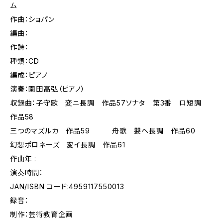
ム
作曲：ショパン
編曲：
作詩：
種類：CD
編成：ピアノ
演奏：園田高弘（ピアノ）
収録曲：子守歌 変ニ長調 作品57ソナタ 第3番 ロ短調
作品58
三つのマズルカ 作品59 舟歌 嬰ヘ長調 作品60
幻想ポロネーズ 変イ長調 作品61
作曲年 :
演奏時間：
JAN/ISBN コード:4959117550013
録音：
制作：芸術教育企画