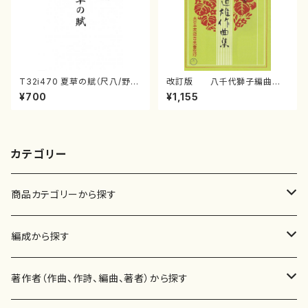
T32i470 夏草の賦（尺八/野村
改訂版 八千代獅子編曲
正峰/楽譜）都山流公刊楽譜曲
（編曲八千代獅子）(/宮城道
¥700
¥1,155
番:2178
雄/楽譜）
カテゴリー
商品カテゴリーから探す
楽譜
編成から探す
書籍
邦楽器
著作者（作曲、作詩、編曲、著者）から探す