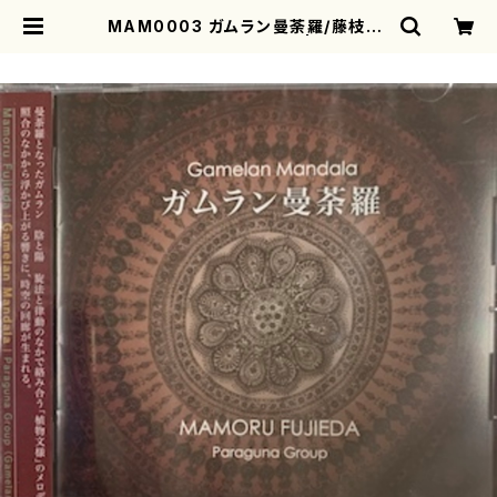
MAM0003 ガムラン曼荼羅/藤枝守/
Paraguna Group/CD | mother
earth