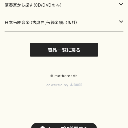
書籍
箏・琴（ソロ）
CD・DVD
合唱
あ行
演奏家から探す(CD/DVDのみ)
テキストブック
箏・琴（合奏）
混声合唱
青木省三(アオキ ショウゾウ)
チケット
歌・声
か行
邦楽（箏、三味線、尺八等）演奏家
日本伝統音楽（古典曲,伝統楽譜出版社）
事典
三味線（ソロ）
女声合唱
青島広志（アオシマ ヒロシ）
ソプラノ
梯郁夫(カケハシ イクオ)
アルメリア（箏）
雑誌
洋楽器（鍵盤楽器）
さ行
声楽家・合唱団・朗読等
地歌箏曲（箏古典楽譜）
商品一覧に戻る
詩集
三味線（合奏）
男声合唱
秋山健治(アキヤマ ケンジ）
アルト
蔭山滸山(カゲヤマ キョザン)
石川高（笙）
邦楽ジャーナル
ピアノ（ソロ）
斉藤松声(サイトウ ショウセイ)
應和惠子（声楽・ソプラノ）
宮城道雄（宮城宗家監修）
レコード
洋楽器（弦楽器）
た行
洋楽-鍵盤楽器（ピアノ、オルガン等）演奏家
地歌箏曲（三絃古典楽譜）
尺八（ソロ）
児童合唱
秋山邦晴(アキヤマ クニハル)
テノール
景山伸夫(カゲヤマ ノブオ)
伊藤まなみ（箏）
ピアノ（連弾）
斎藤武（サイトウ タケシ）
栗友会女声アンサンブル（合唱・女声合唱）
バイオリン（ソロ）
平良伊津美(タイラ イツミ)
マリーン・ファン・ニューケルケン（ピアノ）
宮城道雄（宮城宗家監修）
雑貨・アクセサリー
洋楽器（木管楽器）
な行
洋楽-弦楽器（バイオリン、ギター等）演奏家
長唄青柳楽譜（唄、三味線楽譜）
© motherearth
Powered by
尺八（合奏）
朗読・語り
芥川也寸志（アクタガワ ヤスシ）
バリトン
葛西聖憲(カサイ マサノリ)
浦上恵子（箏）
ピアノ（合奏）
斎藤友子(サイトウ トモコ)
川口聖加（声楽・ソプラノ）
バイオリン（合奏）
田頭優子(タガシラ ユウコ)
赤城眞理（ピアノ）
フルート（ピッコロを含む）（ソロ）
内藤 明美(ナイトウ アケミ)
戸澤哲夫（バイオリン）
杵屋彌之介(青柳茂三）
用具
洋楽器（金管楽器）
は行
洋楽-木管楽器（フルート、クラリネット等）演奏家
尺八（古典楽譜、伝統楽譜出版社）
邦楽大合奏
歌曲
芦垣美穂(アシガキ ミホ)
バス
片桐朋子(カタギリ トモコ)
小笠原夏美（箏）
オルガン
佐伯圭子(サエキ ケイコ)
平野忠彦（声楽・バリトン）
ビオラ
高野喜長(タカノ キチョウ)
青柳晋（ピアノ）
フルート（ピッコロを含む）（合奏）
永井薫(ナガイ カオル）
工藤真菜（バイオリン）
トランペット
萩原正吟(ハギワラ セイギン)
河村利夫（サクソフォン）
都山楽会楽譜
洋楽器（打楽器）
ま行
洋楽-打楽器（パーカッション、マリンバ等）演奏者
篠笛
ドロシー・アシュビー
その他（声域を指定しない歌など）
かただときこ(カタダ トキコ）
大久保智子（箏）
アコーディオン
坂井情二(サカイ ジョウジ)
河内紀恵（声楽・ソプラノ）
チェロ
高野検校(タカノ ケンギョウ)
伊沢長俊（オルガン）
クラリネット
永井ますみ(ナガイ マスミ）
松本克己（バイオリン）
ホルン
朴守賢(パク スヒョン)
板倉稔（クラリネット）
石垣 征山
マリンバ
セルドン・マイヤーズ
上野信一（パーカッション）
洋楽器（大編成）
や行
洋楽-大編成(オーケストラ、吹奏楽)楽団