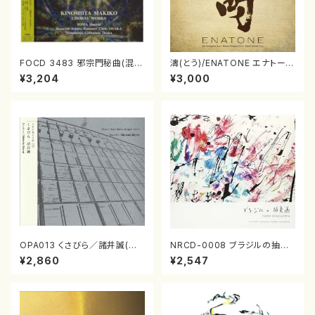
FOCD 3483 邪宗門秘曲(混声
濤(とう)/ENATONE エナトーネ
合唱/木下牧子/CD)
(CD)
¥3,204
¥3,000
OPA013 くさびら／諸井誠(電
NRCD-0008 ブラジルの抽象
子音楽／CD)
画（ギター, パーカッション／C
¥2,860
¥2,547
D）