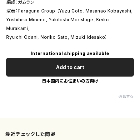
編成：ガムラン
演奏：Paraguna Group （Yuzu Goto, Masanao Kobayashi,
Yoshihisa Mineno, Yukitoshi Morishige, Keiko
Murakami,
Ryuichi Odani, Noriko Sato, Mizuki Idesako）
International shipping available
Add to cart
日本国内にお住まいの方向け
通報する
最近チェックした商品