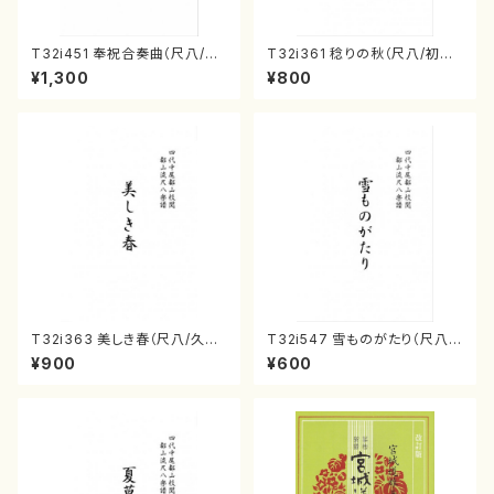
T32i451 奉祝合奏曲（尺八/久
T32i361 稔りの秋（尺八/初代
本玄智/楽譜）都山流公刊楽譜曲
山川園松/楽譜） 都山流公刊楽
¥1,300
¥800
番:2158
譜曲番:2066
T32i363 美しき春（尺八/久本
T32i547 雪ものがたり（尺八/
玄智/楽譜）都山流公刊楽譜曲
沢井忠夫/楽譜）都山流公刊楽譜
¥900
¥600
番:2068
曲番:2256