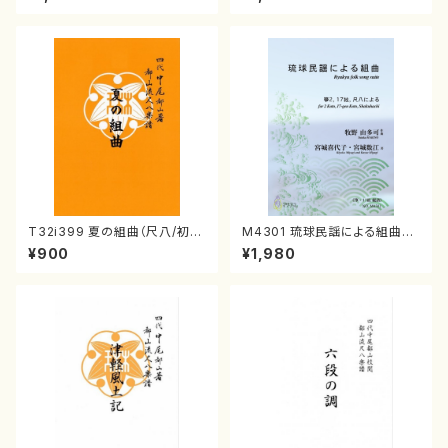
8
T32i399 夏の組曲（尺八/初代
M4301 琉球民謡による組曲
山川園松/楽譜）都山流公刊楽譜
（箏/牧野由多可作曲/宮城喜代
¥900
¥1,980
曲番:2104
子・宮城数江著/箏曲楽譜）