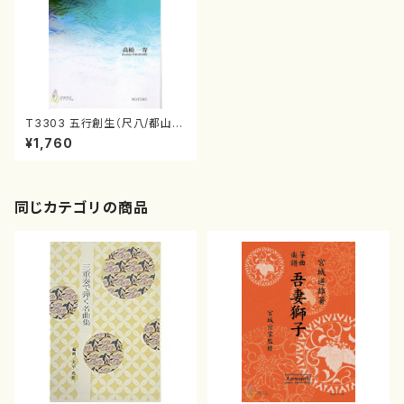
T3303 五行創生（尺八/都山
式/高橋一寿/楽譜）
¥1,760
同じカテゴリの商品