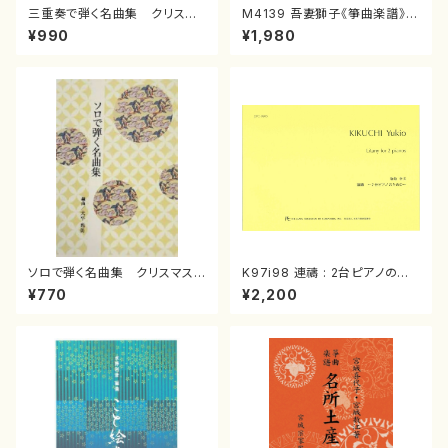
三重奏で弾く名曲集 クリスマ
M4139 吾妻獅子《箏曲楽譜》
スメドレー( 箏2/大平光美 編
（箏/宮城道雄著・宮城宗家監修/
¥990
¥1,980
曲/楽譜）
箏曲古典楽譜）
ソロで弾く名曲集 クリスマス・
K97i98 連禱 : 2台ピアノのた
イブ／恋人がサンタクロース(
めの（2 Pianos / 菊池 幸夫 /
¥770
¥2,200
箏独奏 /大平光美 編曲/楽
楽譜）
譜）