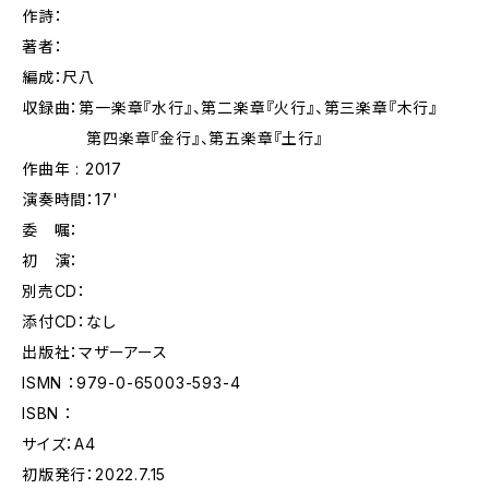
作詩：
著者：
編成：尺八
収録曲：第一楽章『水行』、第二楽章『火行』、第三楽章『木行』
第四楽章『金行』、第五楽章『土行』
作曲年 : 2017
演奏時間：17'
委 嘱：
初 演：
別売CD：
添付CD：なし
出版社：マザーアース
ISMN ：979-0-65003-593-4
ISBN ：
サイズ：A4
初版発行：2022.7.15