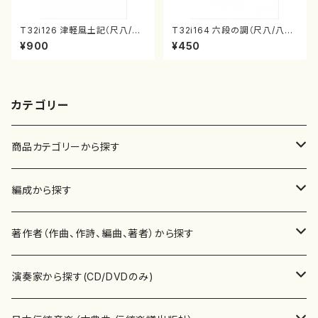
T32i126 津軽風土記（尺八/野
T32i164 六段の調（尺八/八橋
村峰山/尺八/都山式譜）都山流
検校/楽譜）都山流公刊楽譜曲
¥900
¥450
公刊楽譜曲番:575
番:1016
カテゴリー
商品カテゴリーから探す
楽譜
編成から探す
書籍
邦楽器
著作者（作曲、作詩、編曲、著者）から探す
書籍
箏・琴（ソロ）
CD・DVD
合唱
あ行
演奏家から探す(CD/DVDのみ)
テキストブック
箏・琴（合奏）
混声合唱
青木省三(アオキ ショウゾウ)