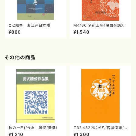
こと絵巻 お江戸日本橋
M4160 名所土産《箏曲楽譜》
（箏/宮城喜代子・宮城数江著・
¥880
¥1,540
宮城宗家監修/箏曲古典楽譜）
その他の商品
秋の一日(/長沢 勝俊/楽譜）
T32i432 松（尺八/宮城道雄/
楽譜）都山流公刊楽譜曲番:213
¥1,210
¥1,300