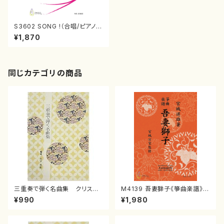
S3602 SONG !（合唱/ピアノ/
佐藤薫/児玉道久/楽譜）
¥1,870
同じカテゴリの商品
三重奏で弾く名曲集 クリスマ
M4139 吾妻獅子《箏曲楽譜》
スメドレー( 箏2/大平光美 編
（箏/宮城道雄著・宮城宗家監修/
¥990
¥1,980
曲/楽譜）
箏曲古典楽譜）