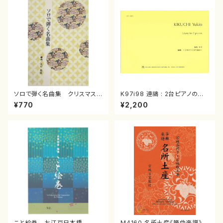
ソロで弾く名曲集 クリスマス・
K97i98 連禱 : 2台ピアノのた
イブ／恋人がサンタクロース(
めの（2 Pianos / 菊池 幸夫 /
¥770
¥2,200
箏独奏 /大平光美 編曲/楽
楽譜）
譜）
こと絵巻 お江戸日本橋
M4160 名所土産《箏曲楽譜》