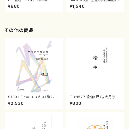
（箏/宮城喜代子・宮城数江著・
¥880
¥1,540
宮城宗家監修/箏曲古典楽譜）
その他の商品
S1801 三つのエスキス（箏2，1
T32i527 瑜伽（尺八/大月宗明/
7/清水 脩/楽譜）
楽譜）都山流公刊楽譜曲番:223
¥2,530
¥800
6