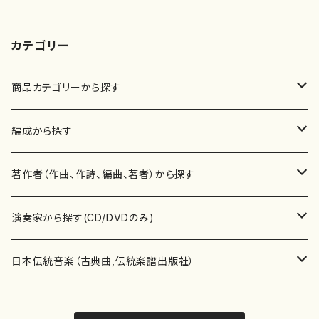
カテゴリー
商品カテゴリーから探す
楽譜
編成から探す
書籍
邦楽器
著作者（作曲、作詩、編曲、著者）から探す
書籍
箏・琴（ソロ）
CD・DVD
合唱
あ行
演奏家から探す(CD/DVDのみ)
テキストブック
箏・琴（合奏）
混声合唱
青木省三(アオキ ショウゾウ)
チケット
歌・声
か行
邦楽（箏、三味線、尺八等）演奏家
日本伝統音楽（古典曲,伝統楽譜出版社）
事典
三味線（ソロ）
女声合唱
青島広志（アオシマ ヒロシ）
ソプラノ
梯郁夫(カケハシ イクオ)
アルメリア（箏）
雑誌
洋楽器（鍵盤楽器）
さ行
声楽家・合唱団・朗読等
地歌箏曲（箏古典楽譜）