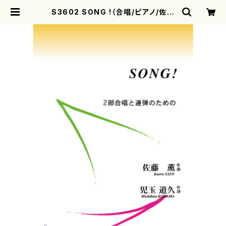
S3602 SONG !（合唱/ピアノ/佐藤
薫/児玉道久/楽譜） | motherearth