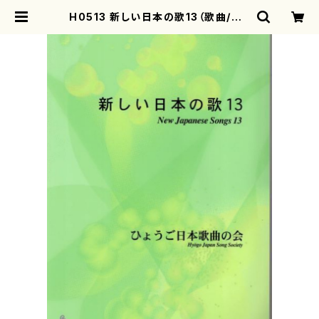
H0513 新しい日本の歌13（歌曲/ひょ
うご日本歌曲の会（大久夏織、神谷依
香、白井淳子、古瀬徳雄、高橋滋子、中
西覚、三善有希乃、南川弥生、山岸徹、
澤田博）/楽譜） | motherearth