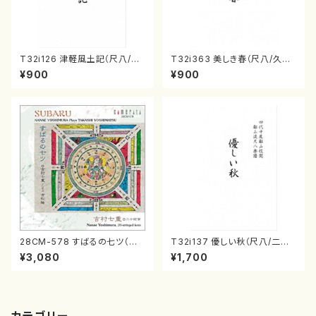
T32i126 津軽風土記（尺八/野
T32i363 美しき春（尺八/久本
村峰山/尺八/都山式譜）都山流
玄智/楽譜）都山流公刊楽譜曲
¥900
¥900
公刊楽譜曲番:575
番:2068
28CM-578 すばるの七ツ（二
T32i137 優しい秋（尺八/二代
十絃箏/クラリネット/ヴァイオリ
山本邦山/尺八/都山式譜）都山
¥3,080
¥1,700
ン/チェロ/吉松 隆：/CD）
流公刊楽譜曲番:586