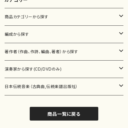
カテゴリー
商品カテゴリーから探す
楽譜
編成から探す
書籍
邦楽器
著作者（作曲、作詩、編曲、著者）から探す
書籍
箏・琴（ソロ）
CD・DVD
合唱
あ行
演奏家から探す(CD/DVDのみ)
テキストブック
箏・琴（合奏）
混声合唱
青木省三(アオキ ショウゾウ)
チケット
歌・声
か行
邦楽（箏、三味線、尺八等）演奏家
日本伝統音楽（古典曲,伝統楽譜出版社）
事典
三味線（ソロ）
女声合唱
青島広志（アオシマ ヒロシ）
ソプラノ
梯郁夫(カケハシ イクオ)
アルメリア（箏）
雑誌
洋楽器（鍵盤楽器）
さ行
声楽家・合唱団・朗読等
地歌箏曲（箏古典楽譜）
商品一覧に戻る
詩集
三味線（合奏）
男声合唱
秋山健治(アキヤマ ケンジ）
アルト
蔭山滸山(カゲヤマ キョザン)
石川高（笙）
邦楽ジャーナル
ピアノ（ソロ）
斉藤松声(サイトウ ショウセイ)
應和惠子（声楽・ソプラノ）
宮城道雄（宮城宗家監修）
レコード
洋楽器（弦楽器）
た行
洋楽-鍵盤楽器（ピアノ、オルガン等）演奏家
地歌箏曲（三絃古典楽譜）