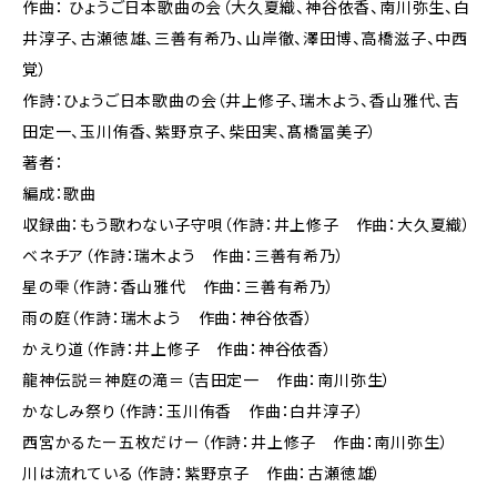
作曲： ひょうご日本歌曲の会（大久夏織、神谷依香、南川弥生、白
井淳子、古瀬徳雄、三善有希乃、山岸徹、澤田博、高橋滋子、中西
覚）
作詩：ひょうご日本歌曲の会（井上修子、瑞木よう、香山雅代、吉
田定一、玉川侑香、紫野京子、柴田実、髙橋冨美子）
著者：
編成：歌曲
収録曲：もう歌わない子守唄（作詩：井上修子 作曲：大久夏織）
ベネチア（作詩：瑞木よう 作曲：三善有希乃）
星の雫（作詩：香山雅代 作曲：三善有希乃）
雨の庭（作詩：瑞木よう 作曲：神谷依香）
かえり道（作詩：井上修子 作曲：神谷依香）
龍神伝説＝神庭の滝＝（吉田定一 作曲：南川弥生）
かなしみ祭り（作詩：玉川侑香 作曲：白井淳子）
西宮かるたー五枚だけー（作詩：井上修子 作曲：南川弥生）
川は流れている（作詩：紫野京子 作曲：古瀬徳雄）