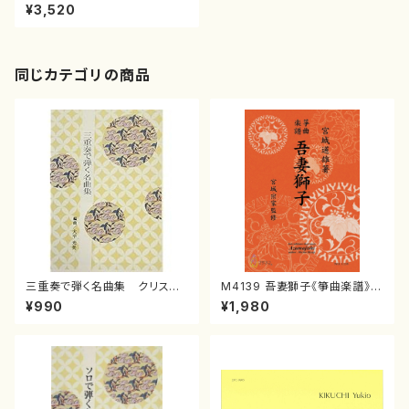
曲/ひょうご日本歌曲の会（大久
¥3,520
夏織、神谷依香、白井淳子、古瀬
徳雄、高橋滋子、中西覚、三善有
希乃、南川弥生、山岸徹、澤田
博）/楽譜）
同じカテゴリの商品
三重奏で弾く名曲集 クリスマ
M4139 吾妻獅子《箏曲楽譜》
スメドレー( 箏2/大平光美 編
（箏/宮城道雄著・宮城宗家監修/
¥990
¥1,980
曲/楽譜）
箏曲古典楽譜）