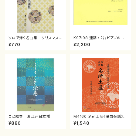
ソロで弾く名曲集 クリスマス・
K97i98 連禱 : 2台ピアノのた
イブ／恋人がサンタクロース(
めの（2 Pianos / 菊池 幸夫 /
¥770
¥2,200
箏独奏 /大平光美 編曲/楽
楽譜）
譜）
こと絵巻 お江戸日本橋
M4160 名所土産《箏曲楽譜》
（箏/宮城喜代子・宮城数江著・
¥880
¥1,540
宮城宗家監修/箏曲古典楽譜）