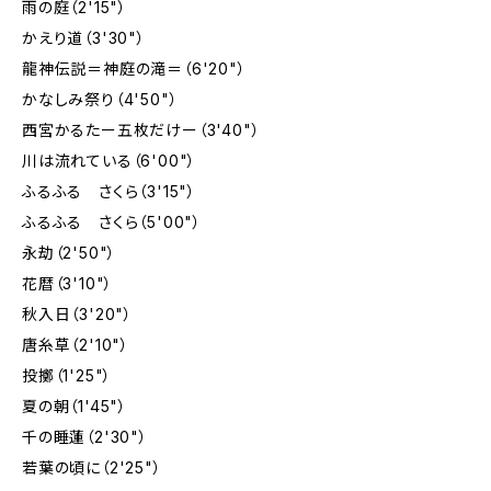
雨の庭（2'15"）
かえり道（3'30"）
龍神伝説＝神庭の滝＝（6'20"）
かなしみ祭り（4'50"）
西宮かるたー五枚だけー（3'40"）
川は流れている（6'00"）
ふるふる さくら（3'15"）
ふるふる さくら（5'00"）
永劫（2'50"）
花暦（3'10"）
秋入日（3'20"）
唐糸草（2'10"）
投擲（1'25"）
夏の朝（1'45"）
千の睡蓮（2'30"）
若葉の頃に（2'25"）