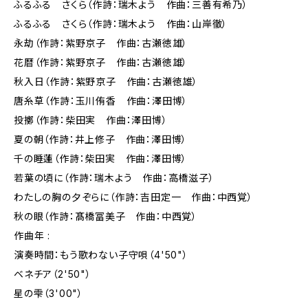
ふるふる さくら（作詩：瑞木よう 作曲：三善有希乃）
ふるふる さくら（作詩：瑞木よう 作曲：山岸徹）
永劫（作詩：紫野京子 作曲：古瀬徳雄）
花暦（作詩：紫野京子 作曲：古瀬徳雄）
秋入日（作詩：紫野京子 作曲：古瀬徳雄）
唐糸草（作詩：玉川侑香 作曲：澤田博）
投擲（作詩：柴田実 作曲：澤田博）
夏の朝（作詩：井上修子 作曲：澤田博）
千の睡蓮（作詩：柴田実 作曲：澤田博）
若葉の頃に（作詩：瑞木よう 作曲：高橋滋子）
わたしの胸の夕ぞらに（作詩：吉田定一 作曲：中西覚）
秋の眼（作詩：髙橋冨美子 作曲：中西覚）
作曲年 :
演奏時間：もう歌わない子守唄（4'50"）
ベネチア（2'50"）
星の雫（3'00"）