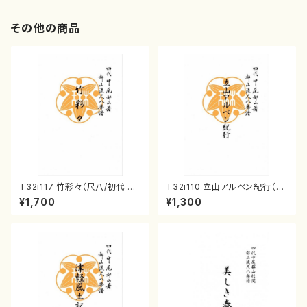
その他の商品
T32i117 竹彩々（尺八/初代 山
T32i110 立山アルペン紀行（尺
本邦山/尺八/都山式譜）都山流
八/初代 石垣征山/尺八/都山式
¥1,700
¥1,300
公刊楽譜曲番:566
譜）都山流公刊楽譜曲番:559