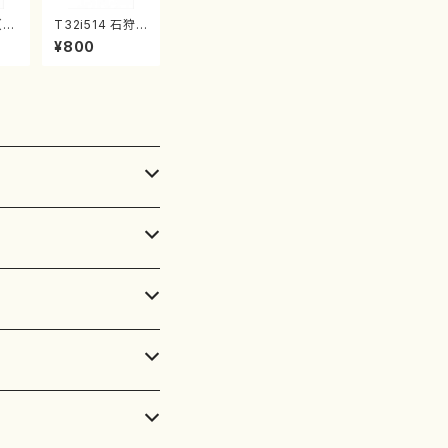
（尺
T32i514 石狩
楽
川 春（尺八/唯是
¥800
刊
震一/楽譜）都山
2
no:2223