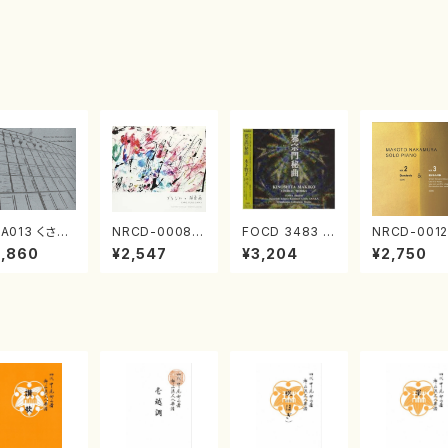
A013 くさび
NRCD-0008
FOCD 3483 邪
NRCD-0012
／諸井誠(電子
ブラジルの抽象
宗門秘曲(混声
013 MAKO
2,860
¥2,547
¥3,204
¥2,750
楽／CD)
画（ギター, パー
合唱/木下牧子/
NAKAMURA
カッション／C
CD)
OLO PIANO
D）
ol.2, vol.3
アノ／CD）