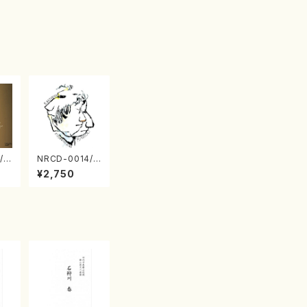
/0
NRCD-0014/0
TO
015 MAKOTO
¥2,750
 S
NAKAMURA S
 v
OLO PIANO さ
（ピ
んにんひとり（C
D）