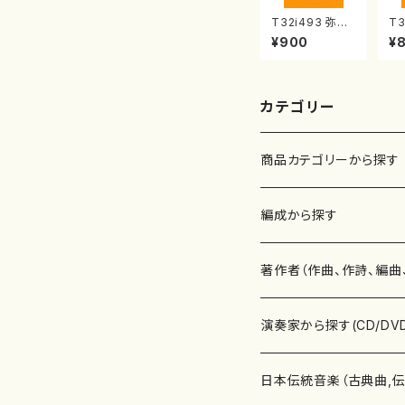
T32i493 弥勒
T3
（尺八/野村正峰/
（
¥900
¥
楽譜）都山流公
子
刊楽譜曲番:220
公
2
13
カテゴリー
商品カテゴリーから探す
楽譜
編成から探す
書籍
邦楽器
著作者（作曲、作詩、編曲
書籍
箏・琴（ソロ）
CD・DVD
合唱
あ行
演奏家から探す(CD/DV
テキストブック
箏・琴（合奏）
混声合唱
青木省三(アオキ ショウゾウ)
チケット
歌・声
か行
邦楽（箏、三味線、尺八等
日本伝統音楽（古典曲,