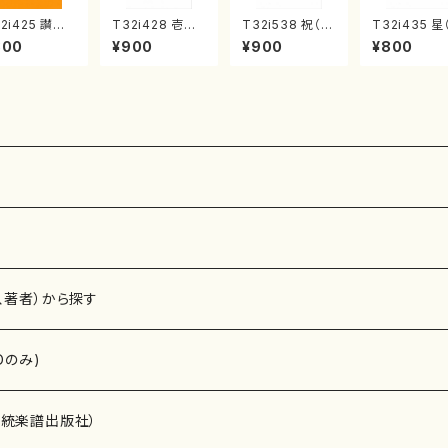
2i425 讃歌
T32i428 壱越
T32i538 祝（ほ
T32i435 星
尺八/筑紫歌都
調（尺八/初代 中
ぎ）（尺八/二代
八/大月宗明/
800
¥900
¥900
¥800
/楽譜）都山流
村双葉/楽譜）都
池田静山/楽譜）
譜）都山流公
刊楽譜曲番:2
山流公刊楽譜曲
都山流公刊楽譜
楽譜曲番:214
0
番:2133
曲番:2247
、著者）から探す
Dのみ)
）演奏家
伝統楽譜出版社）