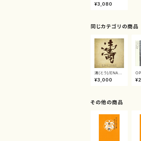
ul Music for Fl
¥3,080
ute Choir (フル
ート/川崎優/C
D）
同じカテゴリの商品
濤(とう)/ENAT
OP
ONE エナトーネ
ら
¥3,000
¥
(CD)
音
その他の商品