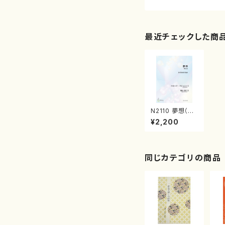
最近チェックした商
N2110 夢想（電
子オルガンソロ/
¥2,200
ドビッシー/新山
眞弓/楽譜）
同じカテゴリの商品