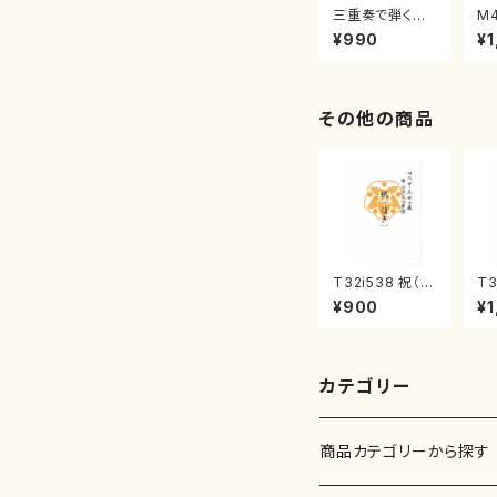
三重奏で弾く名
M
曲集 クリスマ
子
¥990
¥1
スメドレー( 箏
（
2/大平光美 編
著
曲/楽譜）
修
譜
その他の商品
T32i538 祝（ほ
T3
ぎ）（尺八/二代
（
¥900
¥1
池田静山/楽譜）
邦
都山流公刊楽譜
式
曲番:2247
刊
カテゴリー
商品カテゴリーから探す