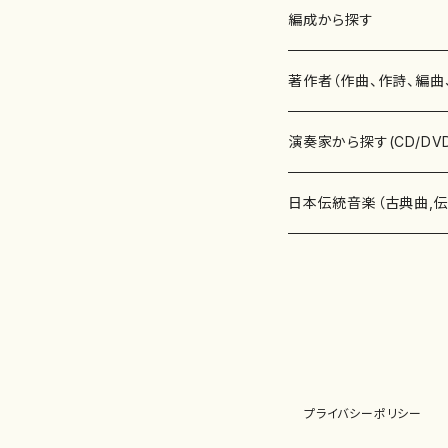
楽譜
編成から探す
書籍
邦楽器
著作者（作曲、作詩、編曲
書籍
箏・琴（ソロ）
CD・DVD
合唱
あ行
演奏家から探す(CD/DV
テキストブック
箏・琴（合奏）
混声合唱
青木省三(アオキ ショウゾウ)
チケット
歌・声
か行
邦楽（箏、三味線、尺八等
日本伝統音楽（古典曲,
事典
三味線（ソロ）
女声合唱
青島広志（アオシマ ヒロシ）
ソプラノ
梯郁夫(カケハシ イクオ)
アルメリア（箏）
雑誌
洋楽器（鍵盤楽器）
さ行
声楽家・合唱団・朗読等
地歌箏曲（箏古典楽譜）
詩集
三味線（合奏）
男声合唱
秋山健治(アキヤマ ケンジ）
アルト
蔭山滸山(カゲヤマ キョザン)
石川高（笙）
邦楽ジャーナル
ピアノ（ソロ）
斉藤松声(サイトウ ショウセイ
應和惠子（声楽・ソプラノ）
宮城道雄（宮城宗家監修）
レコード
洋楽器（弦楽器）
た行
洋楽-鍵盤楽器（ピアノ、
地歌箏曲（三絃古典楽
尺八（ソロ）
児童合唱
秋山邦晴(アキヤマ クニハル)
テノール
景山伸夫(カゲヤマ ノブオ)
伊藤まなみ（箏）
ピアノ（連弾）
斎藤武（サイトウ タケシ）
栗友会女声アンサンブル（合
バイオリン（ソロ）
平良伊津美(タイラ イツミ)
マリーン・ファン・ニューケルケ
宮城道雄（宮城宗家監修）
雑貨・アクセサリー
洋楽器（木管楽器）
な行
洋楽-弦楽器（バイオリン
長唄青柳楽譜（唄、三味
プライバシーポリシー
尺八（合奏）
朗読・語り
芥川也寸志（アクタガワ ヤス
バリトン
葛西聖憲(カサイ マサノリ)
浦上恵子（箏）
ピアノ（合奏）
斎藤友子(サイトウ トモコ)
川口聖加（声楽・ソプラノ）
バイオリン（合奏）
田頭優子(タガシラ ユウコ)
赤城眞理（ピアノ）
フルート（ピッコロを含む）（ソ
内藤 明美(ナイトウ アケミ)
戸澤哲夫（バイオリン）
杵屋彌之介(青柳茂三）
用具
洋楽器（金管楽器）
は行
洋楽-木管楽器（フルート
尺八（古典楽譜、伝統楽