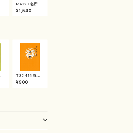
江
M4160 名所土
産《箏曲楽譜》
¥1,540
（箏/宮城喜代
子・宮城数江著・
宮城宗家監修/
箏曲古典楽譜）
千
T32i416 祝典
曲
（尺八/初代山川
¥900
獅
園松/楽譜）都山
/
流公刊楽譜曲番:
2121