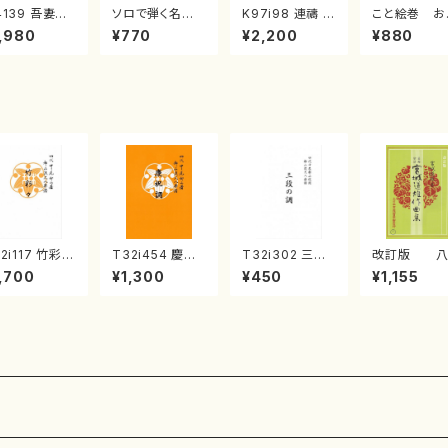
4139 吾妻獅
ソロで弾く名曲
K97i98 連禱 :
こと絵巻 お
《箏曲楽譜》
集 クリスマス・
2台ピアノのため
戸日本橋
,980
¥770
¥2,200
¥880
箏/宮城道雄
イブ／恋人がサ
の（2 Pianos /
・宮城宗家監
ンタクロース(
菊池 幸夫 / 楽
/箏曲古典楽
箏独奏 /大平
譜）
）
光美 編曲/楽
譜）
2i117 竹彩々
T32i454 慶祝
T32i302 三段
改訂版 八
尺八/初代 山本
調（尺八/久本玄
の調（尺八/久本
代獅子編
,700
¥1,300
¥450
¥1,155
山/尺八/都山
智/楽譜）都山流
玄智/楽譜）都山
（編曲八千代
譜）都山流公
公刊楽譜曲番:2
no:2003
子）(/宮城道雄
楽譜曲番:566
161
楽譜）