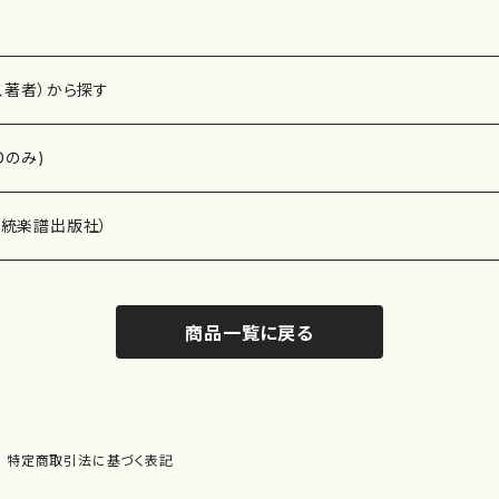
、著者）から探す
Dのみ)
）演奏家
伝統楽譜出版社）
商品一覧に戻る
)
オルガン等）演奏家
譜）
唱・女声合唱）
ン（ピアノ）
、ギター等）演奏家
線楽譜）
特定商取引法に基づく表記
シ）
ロ）
、クラリネット等）演奏家
譜出版社）