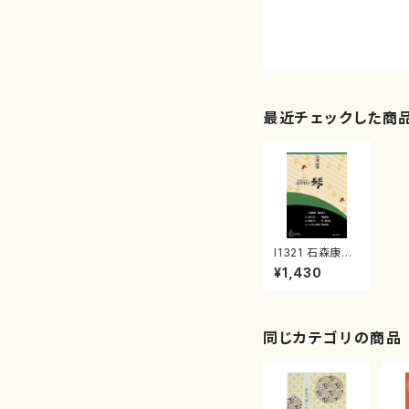
最近チェックした商
I1321 石森康雄
編曲集２（箏ソ
¥1,430
ロ/箏２/石森康
雄/楽譜）
同じカテゴリの商品