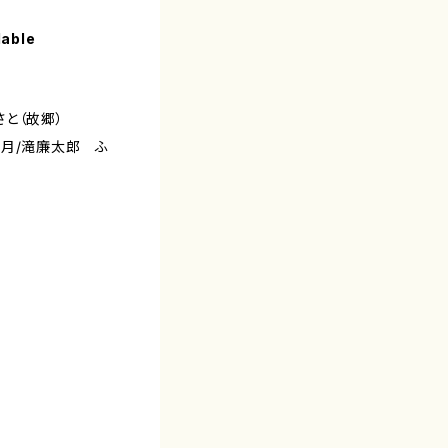
lable
さと（故郷）
の月/滝廉太郎 ふ