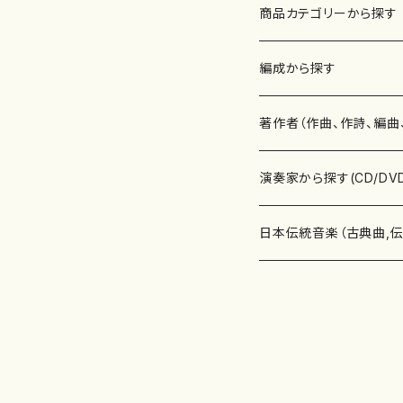
商品カテゴリーから探す
楽譜
編成から探す
書籍
邦楽器
著作者（作曲、作詩、編曲
書籍
箏・琴（ソロ）
CD・DVD
合唱
あ行
演奏家から探す(CD/DV
テキストブック
箏・琴（合奏）
混声合唱
青木省三(アオキ ショウゾウ)
チケット
歌・声
か行
邦楽（箏、三味線、尺八等
日本伝統音楽（古典曲,
事典
三味線（ソロ）
女声合唱
青島広志（アオシマ ヒロシ）
ソプラノ
梯郁夫(カケハシ イクオ)
アルメリア（箏）
雑誌
洋楽器（鍵盤楽器）
さ行
声楽家・合唱団・朗読等
地歌箏曲（箏古典楽譜）
詩集
三味線（合奏）
男声合唱
秋山健治(アキヤマ ケンジ）
アルト
蔭山滸山(カゲヤマ キョザン)
石川高（笙）
邦楽ジャーナル
ピアノ（ソロ）
斉藤松声(サイトウ ショウセイ
應和惠子（声楽・ソプラノ）
宮城道雄（宮城宗家監修）
レコード
洋楽器（弦楽器）
た行
洋楽-鍵盤楽器（ピアノ、
地歌箏曲（三絃古典楽
尺八（ソロ）
児童合唱
秋山邦晴(アキヤマ クニハル)
テノール
景山伸夫(カゲヤマ ノブオ)
伊藤まなみ（箏）
ピアノ（連弾）
斎藤武（サイトウ タケシ）
栗友会女声アンサンブル（合
バイオリン（ソロ）
平良伊津美(タイラ イツミ)
マリーン・ファン・ニューケルケ
宮城道雄（宮城宗家監修）
雑貨・アクセサリー
洋楽器（木管楽器）
な行
洋楽-弦楽器（バイオリン
長唄青柳楽譜（唄、三味