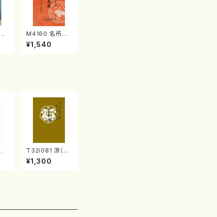
江
M4160 名所土
産《箏曲楽譜》
¥1,540
（箏/宮城喜代
子・宮城数江著・
宮城宗家監修/
箏曲古典楽譜）
風
T32i081 涼（尺
 石
八/初代 山本邦
¥1,300
都
山/尺八/都山式
流
譜）都山流公刊
:5
楽譜曲番:530