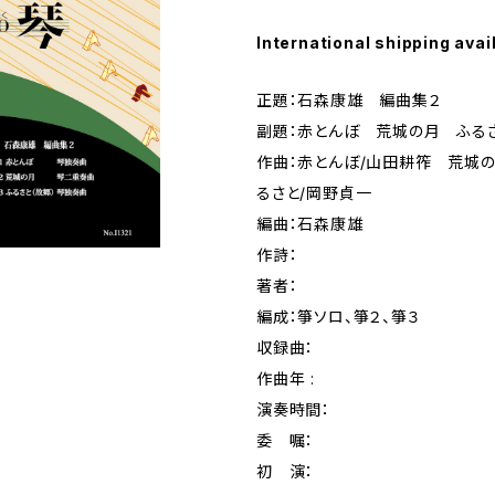
International shipping avai
正題：石森康雄 編曲集２
副題：赤とんぼ 荒城の月 ふる
作曲：赤とんぼ/山田耕筰 荒城
るさと/岡野貞一
編曲：石森康雄
作詩：
著者：
編成：箏ソロ、箏２、箏３
収録曲：
作曲年 :
演奏時間：
委 嘱：
初 演：