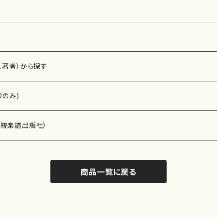
、著者）から探す
Dのみ)
）演奏家
伝統楽譜出版社）
商品一覧に戻る
)
オルガン等）演奏家
譜）
唱・女声合唱）
ン（ピアノ）
、ギター等）演奏家
線楽譜）