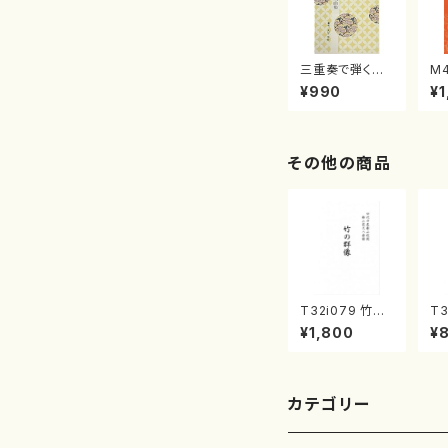
三重奏で弾く名
M
曲集 クリスマ
子
¥990
¥1
スメドレー( 箏
（
2/大平光美 編
著
曲/楽譜）
修
譜
その他の商品
T32i079 竹の
T3
群像（尺八/初代
（
¥1,800
¥
山本邦山/尺八/
楽
都山式譜）都山
刊
流公刊楽譜曲番:
6
528
カテゴリー