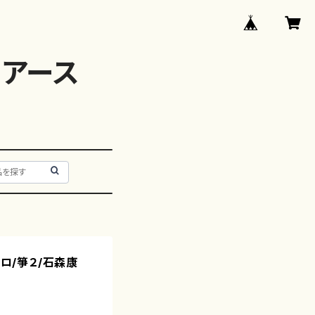
アース
ソロ/箏２/石森康