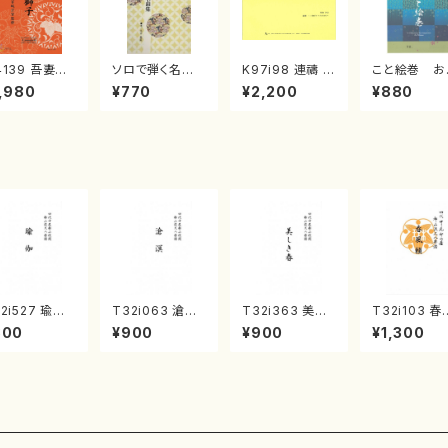
4139 吾妻獅
ソロで弾く名曲
K97i98 連禱 :
こと絵巻 お
《箏曲楽譜》
集 クリスマス・
2台ピアノのため
戸日本橋
,980
¥770
¥2,200
¥880
箏/宮城道雄
イブ／恋人がサ
の（2 Pianos /
・宮城宗家監
ンタクロース(
菊池 幸夫 / 楽
/箏曲古典楽
箏独奏 /大平
譜）
）
光美 編曲/楽
譜）
2i527 瑜伽
T32i063 滄溟
T32i363 美し
T32i103 春
尺八/大月宗明/
（尺八/野村正峰/
き春（尺八/久本
籟（尺八/初代
800
¥900
¥900
¥1,300
譜）都山流公
尺八/都山式譜）
玄智/楽譜）都山
垣征山/尺八/
楽譜曲番:223
都山流公刊楽譜
流公刊楽譜曲番:
山式譜）都山
曲番:512
2068
公刊楽譜曲番
52