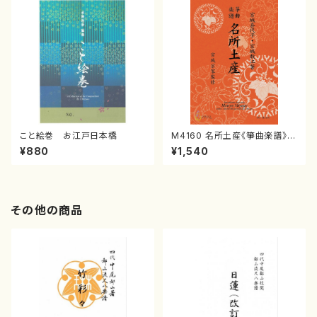
こと絵巻 お江戸日本橋
M4160 名所土産《箏曲楽譜》
（箏/宮城喜代子・宮城数江著・
¥880
¥1,540
宮城宗家監修/箏曲古典楽譜）
その他の商品