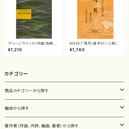
グリーンウインド（作曲/吉崎克
M4257 残月（替手付）（三絃/宮
彦/楽譜）
城喜代子・宮城数江著・宮城宗
¥1,210
¥1,760
家監修/三絃楽譜）
カテゴリー
商品カテゴリーから探す
楽譜
編成から探す
書籍
邦楽器
著作者（作曲、作詩、編曲、著者）から探す