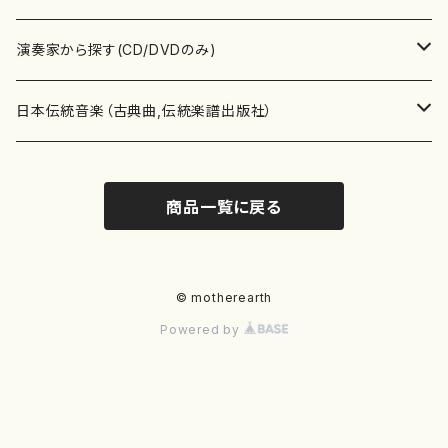
書籍
箏・琴（ソロ）
CD・DVD
合唱
あ行
演奏家から探す(CD/DVDのみ)
テキストブック
箏・琴（合奏）
混声合唱
青木省三(アオキ ショウゾウ)
チケット
歌・声
か行
邦楽（箏、三味線、尺八等）演奏家
日本伝統音楽（古典曲,伝統楽譜出版社）
事典
三味線（ソロ）
女声合唱
青島広志（アオシマ ヒロシ）
ソプラノ
梯郁夫(カケハシ イクオ)
アルメリア（箏）
雑誌
洋楽器（鍵盤楽器）
さ行
声楽家・合唱団・朗読等
地歌箏曲（箏古典楽譜）
商品一覧に戻る
詩集
三味線（合奏）
男声合唱
秋山健治(アキヤマ ケンジ）
アルト
蔭山滸山(カゲヤマ キョザン)
石川高（笙）
邦楽ジャーナル
ピアノ（ソロ）
斉藤松声(サイトウ ショウセイ)
應和惠子（声楽・ソプラノ）
宮城道雄（宮城宗家監修）
レコード
洋楽器（弦楽器）
た行
洋楽-鍵盤楽器（ピアノ、オルガン等）演奏家
地歌箏曲（三絃古典楽譜）
尺八（ソロ）
児童合唱
秋山邦晴(アキヤマ クニハル)
テノール
景山伸夫(カゲヤマ ノブオ)
伊藤まなみ（箏）
ピアノ（連弾）
斎藤武（サイトウ タケシ）
栗友会女声アンサンブル（合唱・女声合唱）
バイオリン（ソロ）
平良伊津美(タイラ イツミ)
マリーン・ファン・ニューケルケン（ピアノ）
宮城道雄（宮城宗家監修）
雑貨・アクセサリー
洋楽器（木管楽器）
な行
洋楽-弦楽器（バイオリン、ギター等）演奏家
長唄青柳楽譜（唄、三味線楽譜）
© motherearth
Powered by
尺八（合奏）
朗読・語り
芥川也寸志（アクタガワ ヤスシ）
バリトン
葛西聖憲(カサイ マサノリ)
浦上恵子（箏）
ピアノ（合奏）
斎藤友子(サイトウ トモコ)
川口聖加（声楽・ソプラノ）
バイオリン（合奏）
田頭優子(タガシラ ユウコ)
赤城眞理（ピアノ）
フルート（ピッコロを含む）（ソロ）
内藤 明美(ナイトウ アケミ)
戸澤哲夫（バイオリン）
杵屋彌之介(青柳茂三）
用具
洋楽器（金管楽器）
は行
洋楽-木管楽器（フルート、クラリネット等）演奏家
尺八（古典楽譜、伝統楽譜出版社）
邦楽大合奏
歌曲
芦垣美穂(アシガキ ミホ)
バス
片桐朋子(カタギリ トモコ)
小笠原夏美（箏）
オルガン
佐伯圭子(サエキ ケイコ)
平野忠彦（声楽・バリトン）
ビオラ
高野喜長(タカノ キチョウ)
青柳晋（ピアノ）
フルート（ピッコロを含む）（合奏）
永井薫(ナガイ カオル）
工藤真菜（バイオリン）
トランペット
萩原正吟(ハギワラ セイギン)
河村利夫（サクソフォン）
都山楽会楽譜
洋楽器（打楽器）
ま行
洋楽-打楽器（パーカッション、マリンバ等）演奏者
篠笛