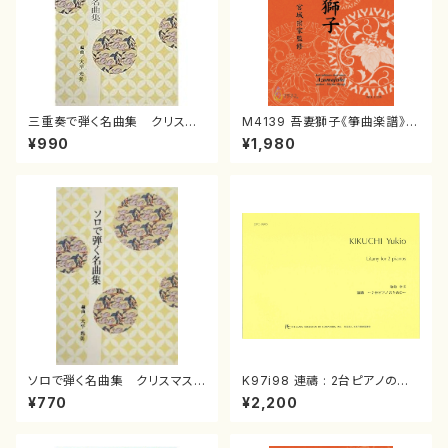
三重奏で弾く名曲集 クリスマ
M4139 吾妻獅子《箏曲楽譜》
スメドレー( 箏2/大平光美 編
（箏/宮城道雄著・宮城宗家監修/
¥990
¥1,980
曲/楽譜）
箏曲古典楽譜）
ソロで弾く名曲集 クリスマス・
K97i98 連禱 : 2台ピアノのた
イブ／恋人がサンタクロース(
めの（2 Pianos / 菊池 幸夫 /
¥770
¥2,200
箏独奏 /大平光美 編曲/楽
楽譜）
譜）