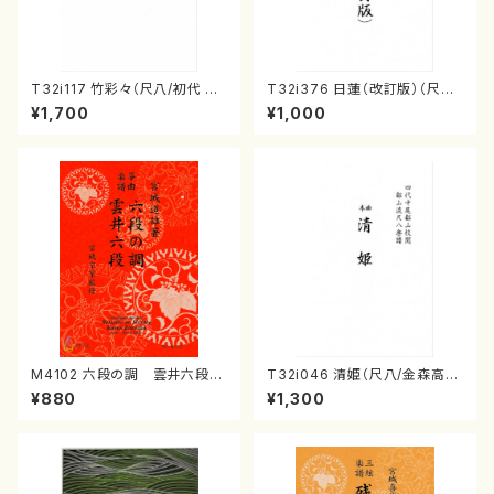
T32i117 竹彩々（尺八/初代 山
T32i376 日蓮（改訂版）（尺八/
本邦山/尺八/都山式譜）都山流
宮城道雄/楽譜）都山流公刊楽譜
¥1,700
¥1,000
公刊楽譜曲番:566
曲番:2081
M4102 六段の調 雲井六段
T32i046 清姫（尺八/金森高
（箏/宮城道雄著・宮城宗家監修/
山/楽譜）都山流公刊楽譜曲番：
¥880
¥1,300
箏曲古典楽譜）
45