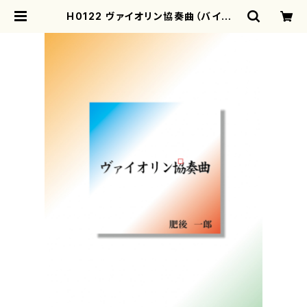
H0122 ヴァイオリン協奏曲（バイオリ
ンソロ、オーケストラ/肥後一郎/楽譜）
| motherearth