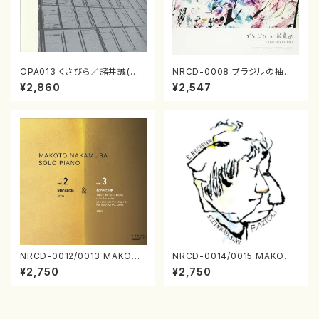
OPA013 くさびら／諸井誠(電
NRCD-0008 ブラジルの抽象
子音楽／CD)
画（ギター, パーカッション／C
¥2,860
¥2,547
D）
NRCD-0012/0013 MAKOTO
NRCD-0014/0015 MAKOTO
NAKAMURA SOLO PIANO v
NAKAMURA SOLO PIANO
¥2,750
¥2,750
ol.2, vol.3（ピアノ／CD）
さんにんひとり（CD）