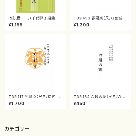
改訂版 八千代獅子編曲
T32i453 春陽楽（尺八/宮城道
（編曲八千代獅子）(/宮城道
雄/楽譜）都山流公刊楽譜曲番:2
¥1,155
¥1,300
雄/楽譜）
160
T32i117 竹彩々（尺八/初代 山
T32i164 六段の調（尺八/八橋
本邦山/尺八/都山式譜）都山流
検校/楽譜）都山流公刊楽譜曲
¥1,700
¥450
公刊楽譜曲番:566
番:1016
カテゴリー