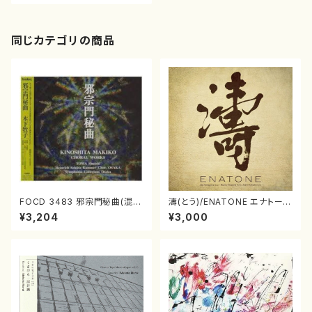
同じカテゴリの商品
FOCD 3483 邪宗門秘曲(混声
濤(とう)/ENATONE エナトーネ
合唱/木下牧子/CD)
(CD)
¥3,204
¥3,000