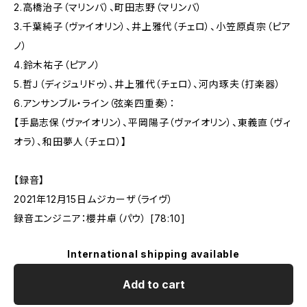
2.高橋治子（マリンバ）、町田志野（マリンバ）
3.千葉純子（ヴァイオリン）、井上雅代（チェロ）、小笠原貞宗（ピア
ノ）
4.鈴木祐子（ピアノ）
5.哲Ｊ（ディジュリドゥ）、井上雅代（チェロ）、河内琢夫（打楽器）
6.アンサンブル・ライン（弦楽四重奏）：
【手島志保（ヴァイオリン）、平岡陽子（ヴァイオリン）、東義直（ヴィ
オラ）、和田夢人（チェロ）】
【録音】
2021年12月15日ムジカーザ（ライヴ）
録音エンジニア：櫻井卓（パウ） [78:10]
International shipping available
Add to cart