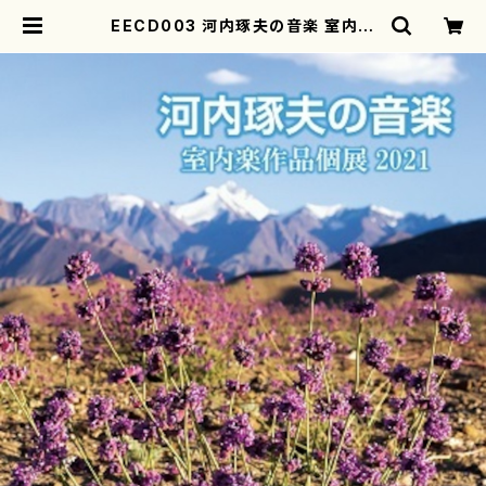
EECD003 河内琢夫の音楽 室内楽
作品個展2021（室内楽/河内琢夫/C
D） | motherearth