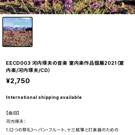
1
/1
EECD003 河内琢夫の音楽 室内楽作品個展2021（室
内楽/河内琢夫/CD）
¥2,750
International shipping available
【曲目】
河内琢夫：
1.《2つの祭礼》～パン・フルート、十三絃箏と打楽器のための