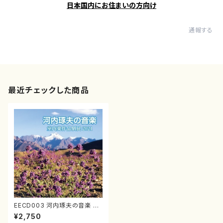
日本国内にお住まいの方向け
通報する
最近チェックした商品
EECD003 河内琢夫の音楽 室
内楽作品個展2021（室内楽/河
¥2,750
内琢夫/CD）