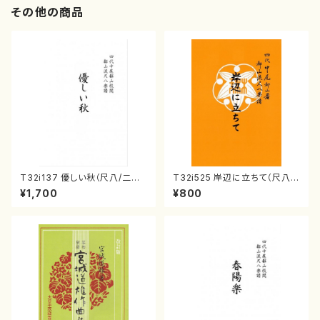
その他の商品
T32i137 優しい秋（尺八/二代
T32i525 岸辺に立ちて（尺八/
山本邦山/尺八/都山式譜）都山
初代 中村双葉/楽譜）都山流公
¥1,700
¥800
流公刊楽譜曲番:586
刊楽譜曲番:2234