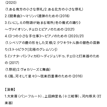
（2020）
（1.ある南方の小さな祭礼/2.ある北方の小さな祭礼）
2.《間奏曲》～マリンバ連弾のための（2018）
3.《いにしえの物語が始まる場所/冬の儀式の踊り》
～ヴァイオリン、チェロとピアノのための（2021）
4.《3つの小さな手仕事》～ピアノのための（2020/21）
（1.シベリアの鹿の形をした文様/2.クワキウトル族の銀色の首飾
り/3.トゥピラク[北極のグレムリン]）
5.《ソナタ・パシフィカII》～ディジュリドゥ、チェロと打楽器のため
の（2017）
（1.祭祀/2.ヴォカリーズと舞曲）
6.《風、河そして星々》～弦楽四重奏のための（2016）
【演奏】
1.大束晋（パン・フルート）、上田麻里名（十三絃箏）、河内琢夫（打
楽器）