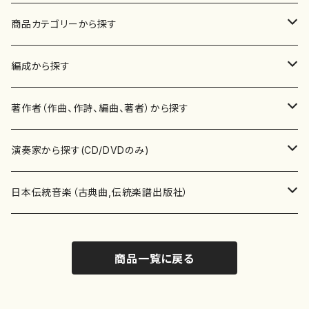
商品カテゴリーから探す
楽譜
編成から探す
書籍
邦楽器
著作者（作曲、作詩、編曲、著者）から探す
書籍
箏・琴（ソロ）
CD・DVD
合唱
あ行
演奏家から探す(CD/DVDのみ)
テキストブック
箏・琴（合奏）
混声合唱
青木省三(アオキ ショウゾウ)
チケット
歌・声
か行
邦楽（箏、三味線、尺八等）演奏家
日本伝統音楽（古典曲,伝統楽譜出版社）
事典
三味線（ソロ）
女声合唱
青島広志（アオシマ ヒロシ）
ソプラノ
梯郁夫(カケハシ イクオ)
アルメリア（箏）
雑誌
洋楽器（鍵盤楽器）
さ行
声楽家・合唱団・朗読等
地歌箏曲（箏古典楽譜）
商品一覧に戻る
詩集
三味線（合奏）
男声合唱
秋山健治(アキヤマ ケンジ）
アルト
蔭山滸山(カゲヤマ キョザン)
石川高（笙）
邦楽ジャーナル
ピアノ（ソロ）
斉藤松声(サイトウ ショウセイ)
應和惠子（声楽・ソプラノ）
宮城道雄（宮城宗家監修）
レコード
洋楽器（弦楽器）
た行
洋楽-鍵盤楽器（ピアノ、オルガン等）演奏家
地歌箏曲（三絃古典楽譜）
尺八（ソロ）
児童合唱
秋山邦晴(アキヤマ クニハル)