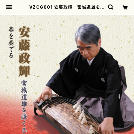
VZCG801 安藤政輝 宮城道雄を弾
く５ 春を奏でる（箏/宮城道雄/CD）
| motherearth