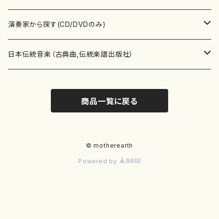
書籍
箏・琴（ソロ）
CD・DVD
合唱
あ行
演奏家から探す(CD/DVDのみ)
テキストブック
箏・琴（合奏）
混声合唱
青木省三(アオキ ショウゾウ)
チケット
歌・声
か行
邦楽（箏、三味線、尺八等）演奏家
日本伝統音楽（古典曲,伝統楽譜出版社）
事典
三味線（ソロ）
女声合唱
青島広志（アオシマ ヒロシ）
ソプラノ
梯郁夫(カケハシ イクオ)
アルメリア（箏）
雑誌
洋楽器（鍵盤楽器）
さ行
声楽家・合唱団・朗読等
地歌箏曲（箏古典楽譜）
商品一覧に戻る
詩集
三味線（合奏）
男声合唱
秋山健治(アキヤマ ケンジ）
アルト
蔭山滸山(カゲヤマ キョザン)
石川高（笙）
邦楽ジャーナル
ピアノ（ソロ）
斉藤松声(サイトウ ショウセイ)
應和惠子（声楽・ソプラノ）
宮城道雄（宮城宗家監修）
レコード
洋楽器（弦楽器）
た行
洋楽-鍵盤楽器（ピアノ、オルガン等）演奏家
地歌箏曲（三絃古典楽譜）
尺八（ソロ）
児童合唱
秋山邦晴(アキヤマ クニハル)
テノール
景山伸夫(カゲヤマ ノブオ)
伊藤まなみ（箏）
ピアノ（連弾）
斎藤武（サイトウ タケシ）
栗友会女声アンサンブル（合唱・女声合唱）
バイオリン（ソロ）
平良伊津美(タイラ イツミ)
マリーン・ファン・ニューケルケン（ピアノ）
宮城道雄（宮城宗家監修）
雑貨・アクセサリー
洋楽器（木管楽器）
な行
洋楽-弦楽器（バイオリン、ギター等）演奏家
長唄青柳楽譜（唄、三味線楽譜）
© motherearth
Powered by
尺八（合奏）
朗読・語り
芥川也寸志（アクタガワ ヤスシ）
バリトン
葛西聖憲(カサイ マサノリ)
浦上恵子（箏）
ピアノ（合奏）
斎藤友子(サイトウ トモコ)
川口聖加（声楽・ソプラノ）
バイオリン（合奏）
田頭優子(タガシラ ユウコ)
赤城眞理（ピアノ）
フルート（ピッコロを含む）（ソロ）
内藤 明美(ナイトウ アケミ)
戸澤哲夫（バイオリン）
杵屋彌之介(青柳茂三）
用具
洋楽器（金管楽器）
は行
洋楽-木管楽器（フルート、クラリネット等）演奏家
尺八（古典楽譜、伝統楽譜出版社）
邦楽大合奏
歌曲
芦垣美穂(アシガキ ミホ)
バス
片桐朋子(カタギリ トモコ)
小笠原夏美（箏）
オルガン
佐伯圭子(サエキ ケイコ)
平野忠彦（声楽・バリトン）
ビオラ
高野喜長(タカノ キチョウ)
青柳晋（ピアノ）
フルート（ピッコロを含む）（合奏）
永井薫(ナガイ カオル）
工藤真菜（バイオリン）
トランペット
萩原正吟(ハギワラ セイギン)
河村利夫（サクソフォン）
都山楽会楽譜
洋楽器（打楽器）
ま行
洋楽-打楽器（パーカッション、マリンバ等）演奏者
篠笛