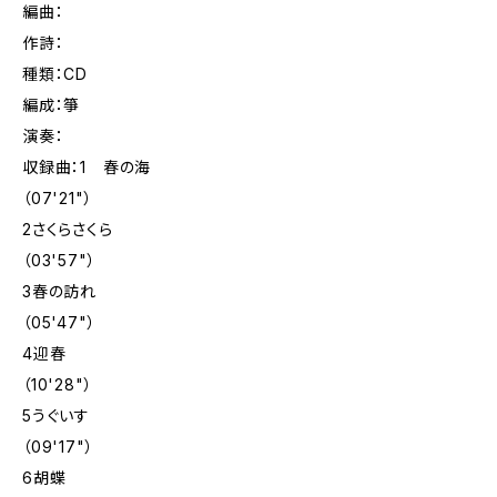
編曲：
作詩：
種類：CD
編成：箏
演奏：
収録曲：1 春の海
（07'21"）
2さくらさくら
（03'57"）
3春の訪れ
（05'47"）
4迎春
（10'28"）
5うぐいす
（09'17"）
6胡蝶