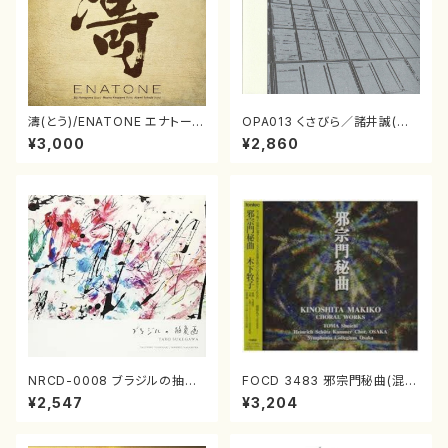
濤(とう)/ENATONE エナトーネ
OPA013 くさびら／諸井誠(電
(CD)
子音楽／CD)
¥3,000
¥2,860
NRCD-0008 ブラジルの抽象
FOCD 3483 邪宗門秘曲(混声
画（ギター, パーカッション／C
合唱/木下牧子/CD)
¥2,547
¥3,204
D）