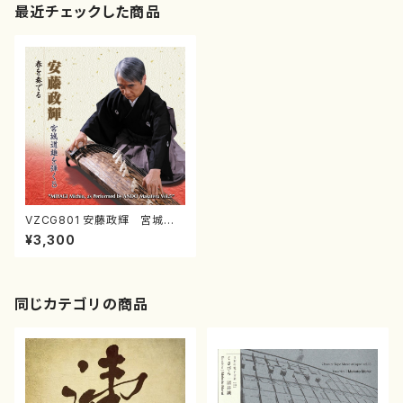
最近チェックした商品
VZCG801 安藤政輝 宮城道
雄を弾く５ 春を奏でる（箏/宮
¥3,300
城道雄/CD）
同じカテゴリの商品