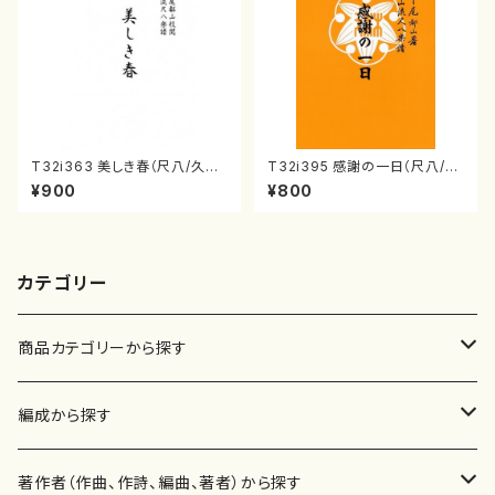
T32i363 美しき春（尺八/久本
T32i395 感謝の一日（尺八/久
玄智/楽譜）都山流公刊楽譜曲
本玄智/楽譜）都山流公刊楽譜曲
¥900
¥800
番:2068
番:2100
カテゴリー
商品カテゴリーから探す
楽譜
編成から探す
書籍
邦楽器
著作者（作曲、作詩、編曲、著者）から探す