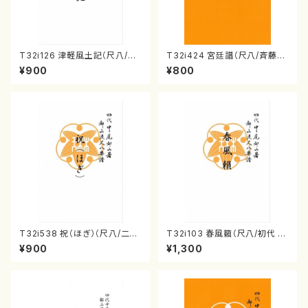
T32i126 津軽風土記（尺八/野
T32i424 宮廷譜（尺八/斉藤松
村峰山/尺八/都山式譜）都山流
声/楽譜）都山流公刊楽譜曲番:2
¥900
¥800
公刊楽譜曲番:575
129
T32i538 祝（ほぎ）（尺八/二代
T32i103 春風籟（尺八/初代 石
池田静山/楽譜）都山流公刊楽譜
垣征山/尺八/都山式譜）都山流
¥900
¥1,300
曲番:2247
公刊楽譜曲番:552