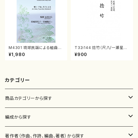
M4301 琉球民謡による組曲
T32i144 捻竹（尺八/一瀬星山/
（箏/牧野由多可作曲/宮城喜代
尺八/都山式譜）都山流公刊楽譜
¥1,980
¥900
子・宮城数江著/箏曲楽譜）
曲番:593
カテゴリー
商品カテゴリーから探す
楽譜
編成から探す
書籍
邦楽器
著作者（作曲、作詩、編曲、著者）から探す