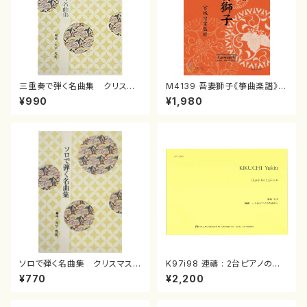
三重奏で弾く名曲集 クリスマ
M4139 吾妻獅子《箏曲楽譜》
スメドレー( 箏2/大平光美 編
（箏/宮城道雄著・宮城宗家監修/
¥990
¥1,980
曲/楽譜）
箏曲古典楽譜）
ソロで弾く名曲集 クリスマス・
K97i98 連禱 : 2台ピアノのた
イブ／恋人がサンタクロース(
めの（2 Pianos / 菊池 幸夫 /
¥770
¥2,200
箏独奏 /大平光美 編曲/楽
楽譜）
譜）