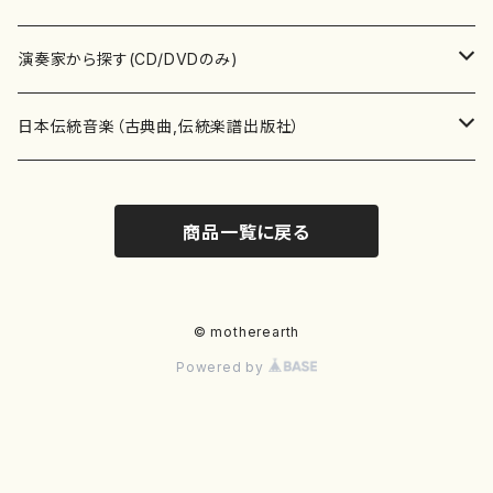
書籍
箏・琴（ソロ）
CD・DVD
合唱
あ行
演奏家から探す(CD/DVDのみ)
テキストブック
箏・琴（合奏）
混声合唱
青木省三(アオキ ショウゾウ)
チケット
歌・声
か行
邦楽（箏、三味線、尺八等）演奏家
日本伝統音楽（古典曲,伝統楽譜出版社）
事典
三味線（ソロ）
女声合唱
青島広志（アオシマ ヒロシ）
ソプラノ
梯郁夫(カケハシ イクオ)
アルメリア（箏）
雑誌
洋楽器（鍵盤楽器）
さ行
声楽家・合唱団・朗読等
地歌箏曲（箏古典楽譜）
商品一覧に戻る
詩集
三味線（合奏）
男声合唱
秋山健治(アキヤマ ケンジ）
アルト
蔭山滸山(カゲヤマ キョザン)
石川高（笙）
邦楽ジャーナル
ピアノ（ソロ）
斉藤松声(サイトウ ショウセイ)
應和惠子（声楽・ソプラノ）
宮城道雄（宮城宗家監修）
レコード
洋楽器（弦楽器）
た行
洋楽-鍵盤楽器（ピアノ、オルガン等）演奏家
地歌箏曲（三絃古典楽譜）
尺八（ソロ）
児童合唱
秋山邦晴(アキヤマ クニハル)
テノール
景山伸夫(カゲヤマ ノブオ)
伊藤まなみ（箏）
ピアノ（連弾）
斎藤武（サイトウ タケシ）
栗友会女声アンサンブル（合唱・女声合唱）
バイオリン（ソロ）
平良伊津美(タイラ イツミ)
マリーン・ファン・ニューケルケン（ピアノ）
宮城道雄（宮城宗家監修）
雑貨・アクセサリー
洋楽器（木管楽器）
な行
洋楽-弦楽器（バイオリン、ギター等）演奏家
長唄青柳楽譜（唄、三味線楽譜）
© motherearth
Powered by
尺八（合奏）
朗読・語り
芥川也寸志（アクタガワ ヤスシ）
バリトン
葛西聖憲(カサイ マサノリ)
浦上恵子（箏）
ピアノ（合奏）
斎藤友子(サイトウ トモコ)
川口聖加（声楽・ソプラノ）
バイオリン（合奏）
田頭優子(タガシラ ユウコ)
赤城眞理（ピアノ）
フルート（ピッコロを含む）（ソロ）
内藤 明美(ナイトウ アケミ)
戸澤哲夫（バイオリン）
杵屋彌之介(青柳茂三）
用具
洋楽器（金管楽器）
は行
洋楽-木管楽器（フルート、クラリネット等）演奏家
尺八（古典楽譜、伝統楽譜出版社）
邦楽大合奏
歌曲
芦垣美穂(アシガキ ミホ)
バス
片桐朋子(カタギリ トモコ)
小笠原夏美（箏）
オルガン
佐伯圭子(サエキ ケイコ)
平野忠彦（声楽・バリトン）
ビオラ
高野喜長(タカノ キチョウ)
青柳晋（ピアノ）
フルート（ピッコロを含む）（合奏）
永井薫(ナガイ カオル）
工藤真菜（バイオリン）
トランペット
萩原正吟(ハギワラ セイギン)
河村利夫（サクソフォン）
都山楽会楽譜
洋楽器（打楽器）
ま行
洋楽-打楽器（パーカッション、マリンバ等）演奏者