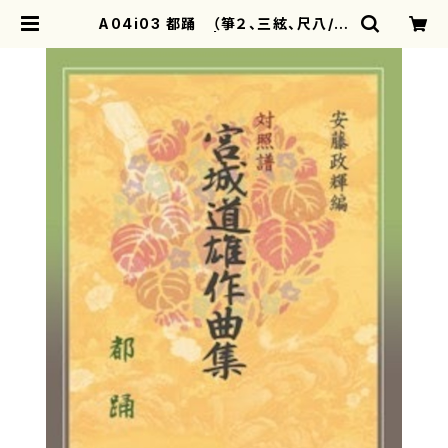
A04i03 都踊 （箏２、三絃、尺八/宮
城道雄/楽譜） | motherearth