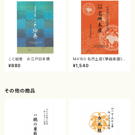
こと絵巻 お江戸日本橋
M4160 名所土産《箏曲楽譜》
（箏/宮城喜代子・宮城数江著・
¥880
¥1,540
宮城宗家監修/箏曲古典楽譜）
その他の商品