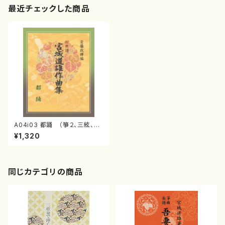
最近チェックした商品
A04i03 都踊 （箏２、三絃、尺
八/宮城道雄/楽譜）
¥1,320
同じカテゴリの商品