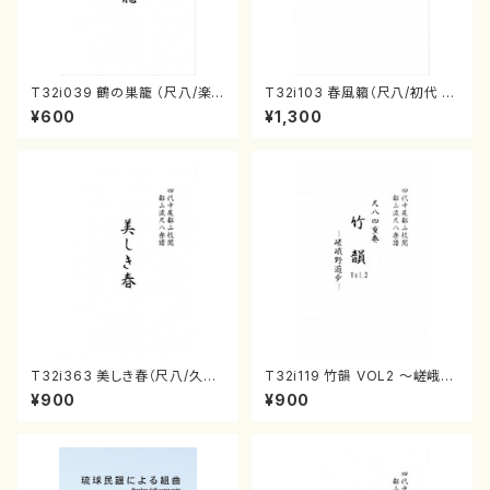
T32i039 鶴の巣籠 （尺八/楽
T32i103 春風籟（尺八/初代 石
譜）都山no.38
垣征山/尺八/都山式譜）都山流
¥600
¥1,300
公刊楽譜曲番:552
T32i363 美しき春（尺八/久本
T32i119 竹韻 VOL2 ～嵯峨野
玄智/楽譜）都山流公刊楽譜曲
遊歩～（尺八/野村峰山/尺八/都
¥900
¥900
番:2068
山式譜）都山流公刊楽譜曲番:5
68