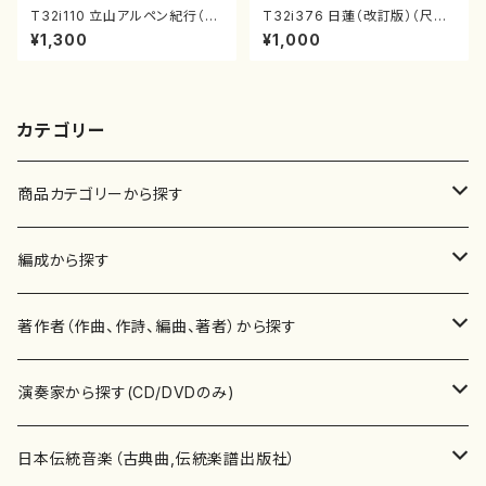
T32i110 立山アルペン紀行（尺
T32i376 日蓮（改訂版）（尺八/
八/初代 石垣征山/尺八/都山式
宮城道雄/楽譜）都山流公刊楽譜
¥1,300
¥1,000
譜）都山流公刊楽譜曲番:559
曲番:2081
カテゴリー
商品カテゴリーから探す
楽譜
編成から探す
書籍
邦楽器
著作者（作曲、作詩、編曲、著者）から探す
書籍
箏・琴（ソロ）
CD・DVD
合唱
あ行
演奏家から探す(CD/DVDのみ)
テキストブック
箏・琴（合奏）
混声合唱
青木省三(アオキ ショウゾウ)
チケット
歌・声
か行
邦楽（箏、三味線、尺八等）演奏家
日本伝統音楽（古典曲,伝統楽譜出版社）