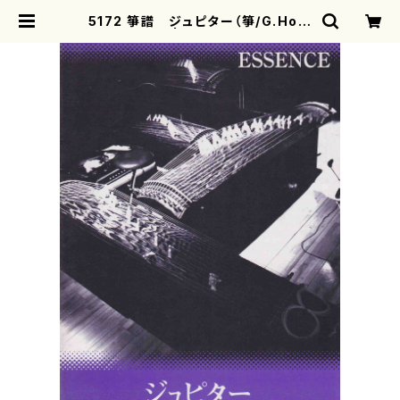
5172 箏譜 ジュピター（箏/G.Hols
t/楽譜） | motherearth