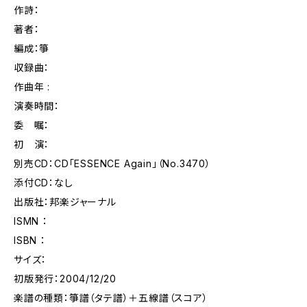
作詩：
著者：
編成：箏
収録曲：
作曲年 :
演奏時間：
委 嘱：
初 演：
別売CD：CD「ESSENCE Again」（No.3470）
添付CD：なし
出版社：邦楽ジャーナル
ISMN ：
ISBN ：
サイズ：
初版発行：2004/12/20
楽譜の種類：箏譜（タテ譜）＋五線譜（スコア）