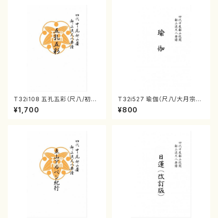
T32i108 五孔五彩（尺八/初代
T32i527 瑜伽（尺八/大月宗明/
石垣征山/尺八/都山式譜）都山
楽譜）都山流公刊楽譜曲番:223
¥1,700
¥800
流公刊楽譜曲番:557
6