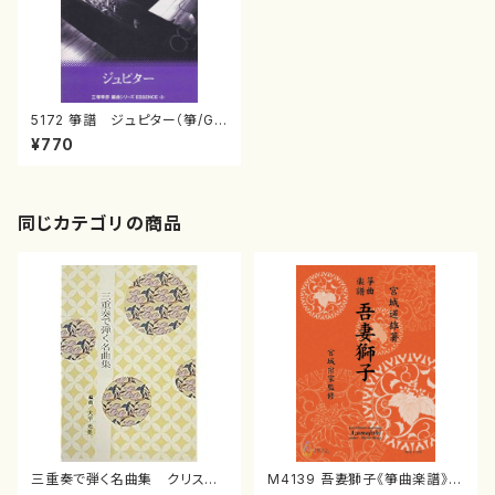
5172 箏譜 ジュピター（箏/G.
Holst/楽譜）
¥770
同じカテゴリの商品
三重奏で弾く名曲集 クリスマ
M4139 吾妻獅子《箏曲楽譜》