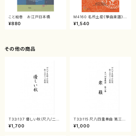
こと絵巻 お江戸日本橋
M4160 名所土産《箏曲楽譜》
（箏/宮城喜代子・宮城数江著・
¥880
¥1,540
宮城宗家監修/箏曲古典楽譜）
その他の商品
T32i137 優しい秋（尺八/二代
T32i115 尺八四重奏曲 第三番
山本邦山/尺八/都山式譜）都山
衆籟（尺八/初代 山本邦山/尺
¥1,700
¥1,000
流公刊楽譜曲番:586
八/都山式譜）都山流公刊楽譜曲
番:564