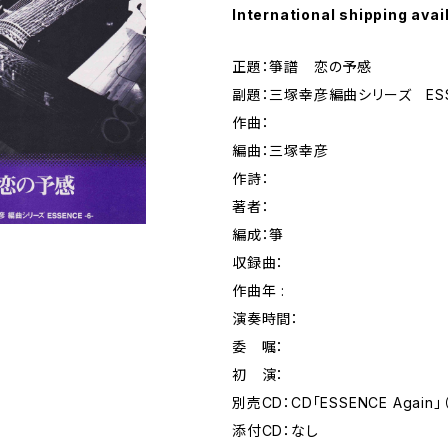
International shipping avai
正題：箏譜 恋の予感
副題：三塚幸彦編曲シリーズ ESS
作曲：
編曲：三塚幸彦
作詩：
著者：
編成：箏
収録曲：
作曲年 :
演奏時間：
委 嘱：
初 演：
別売CD：CD「ESSENCE Again」（
添付CD：なし