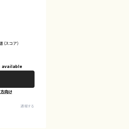
譜（スコア）
 available
の方向け
通報する