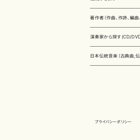
書籍
邦楽器
著作者（作曲、作詩、編曲
書籍
箏・琴（ソロ）
CD・DVD
合唱
あ行
演奏家から探す(CD/DV
テキストブック
箏・琴（合奏）
混声合唱
青木省三(アオキ ショウゾウ)
チケット
歌・声
か行
邦楽（箏、三味線、尺八等
日本伝統音楽（古典曲,
事典
三味線（ソロ）
女声合唱
青島広志（アオシマ ヒロシ）
ソプラノ
梯郁夫(カケハシ イクオ)
アルメリア（箏）
雑誌
洋楽器（鍵盤楽器）
さ行
声楽家・合唱団・朗読等
地歌箏曲（箏古典楽譜）
詩集
三味線（合奏）
男声合唱
秋山健治(アキヤマ ケンジ）
アルト
蔭山滸山(カゲヤマ キョザン)
石川高（笙）
邦楽ジャーナル
ピアノ（ソロ）
斉藤松声(サイトウ ショウセイ
應和惠子（声楽・ソプラノ）
宮城道雄（宮城宗家監修）
レコード
洋楽器（弦楽器）
た行
洋楽-鍵盤楽器（ピアノ、
地歌箏曲（三絃古典楽
尺八（ソロ）
児童合唱
秋山邦晴(アキヤマ クニハル)
テノール
景山伸夫(カゲヤマ ノブオ)
伊藤まなみ（箏）
ピアノ（連弾）
斎藤武（サイトウ タケシ）
栗友会女声アンサンブル（合
バイオリン（ソロ）
平良伊津美(タイラ イツミ)
マリーン・ファン・ニューケルケ
宮城道雄（宮城宗家監修）
雑貨・アクセサリー
洋楽器（木管楽器）
な行
洋楽-弦楽器（バイオリン
長唄青柳楽譜（唄、三味
プライバシーポリシー
尺八（合奏）
朗読・語り
芥川也寸志（アクタガワ ヤス
バリトン
葛西聖憲(カサイ マサノリ)
浦上恵子（箏）
ピアノ（合奏）
斎藤友子(サイトウ トモコ)
川口聖加（声楽・ソプラノ）
バイオリン（合奏）
田頭優子(タガシラ ユウコ)
赤城眞理（ピアノ）
フルート（ピッコロを含む）（ソ
内藤 明美(ナイトウ アケミ)
戸澤哲夫（バイオリン）
杵屋彌之介(青柳茂三）
用具
洋楽器（金管楽器）
は行
洋楽-木管楽器（フルート
尺八（古典楽譜、伝統楽