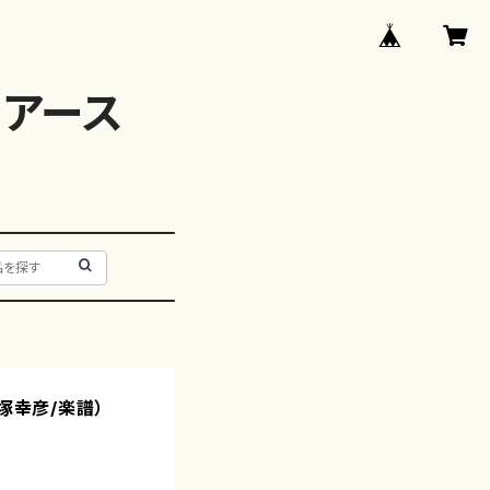
アース
三塚幸彦/楽譜）