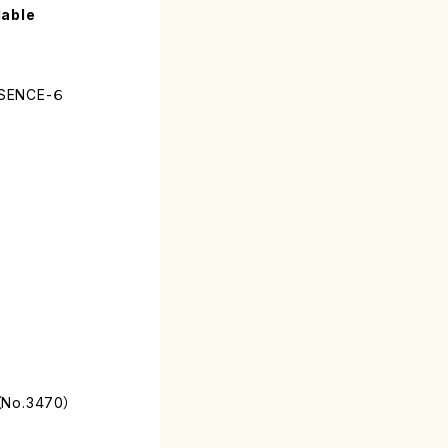
lable
ENCE-６
No.3470）