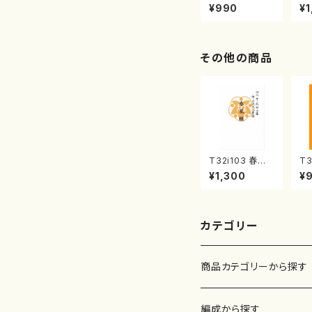
曲集 クリスマ
子
¥990
¥1
スメドレー( 箏
（
2/大平光美 編
著
曲/楽譜）
修
譜
その他の商品
T32i103 春風
T3
籟（尺八/初代 石
組
¥1,300
¥
垣征山/尺八/都
山
山式譜）都山流
都
公刊楽譜曲番:5
曲番
52
カテゴリー
商品カテゴリーから探す
楽譜
編成から探す