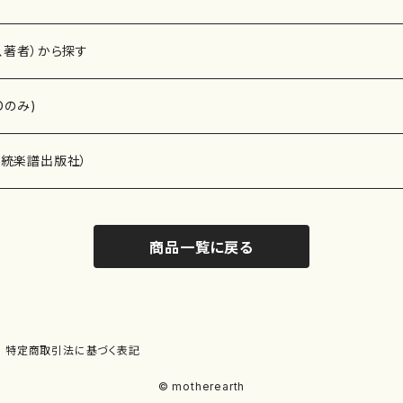
、著者）から探す
Dのみ)
）演奏家
伝統楽譜出版社）
商品一覧に戻る
)
オルガン等）演奏家
譜）
唱・女声合唱）
ン（ピアノ）
、ギター等）演奏家
線楽譜）
特定商取引法に基づく表記
シ）
ロ）
、クラリネット等）演奏家
譜出版社）
© motherearth