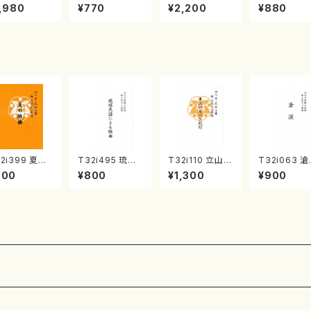
《箏曲楽譜》
集 クリスマス・
2台ピアノのため
戸日本橋
,980
¥770
¥2,200
¥880
箏/宮城道雄
イブ／恋人がサ
の（2 Pianos /
・宮城宗家監
ンタクロース(
菊池 幸夫 / 楽
/箏曲古典楽
箏独奏 /大平
譜）
）
光美 編曲/楽
譜）
2i399 夏の
T32i495 琉球
T32i110 立山ア
T32i063 
曲（尺八/初代
民謡による組曲
ルペン紀行（尺
（尺八/野村正
900
¥800
¥1,300
¥900
川園松/楽譜）
（尺八/牧野由多
八/初代 石垣征
尺八/都山式
山流公刊楽譜
可/楽譜）都山n
山/尺八/都山式
都山流公刊
:2104
o:2204
譜）都山流公刊
曲番:512
楽譜曲番:559