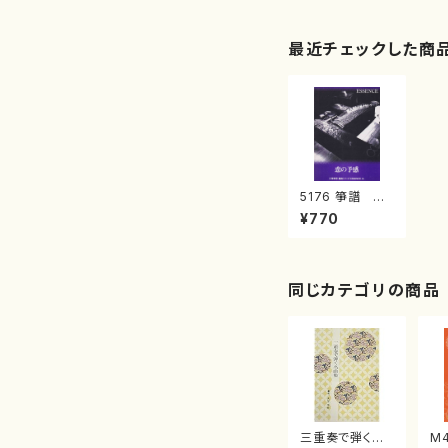
最近チェックした商
5176 箏譜 恋
の予感（箏/三塚
¥770
幸彦/楽譜）
同じカテゴリの商品
三重奏で弾く名
M