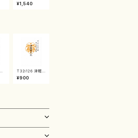
産《箏曲楽譜》
¥1,540
（箏/宮城喜代
子・宮城数江著・
宮城宗家監修/
箏曲古典楽譜）
滄溟
T32i126 津軽
峰/
風土記（尺八/野
¥900
譜）
村峰山/尺八/都
楽譜
山式譜）都山流
公刊楽譜曲番:5
75