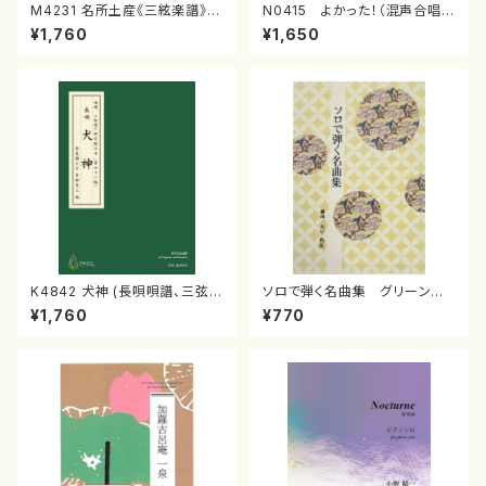
M4231 名所土産《三絃楽譜》
N0415 よかった！（混声合唱，
（三絃/宮城道雄著・宮城宗家監
ピアノ/夏田昌和/楽譜）
¥1,760
¥1,650
修/三絃楽譜）
K4842 犬神 (長唄唄譜、三弦
ソロで弾く名曲集 グリーンスリ
譜/杵屋彌之介(青柳茂三）/青柳
ーブス／ アメージンググレイ
¥1,760
¥770
三絃楽譜）
ス(0/大平光美/楽譜）