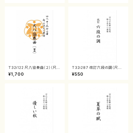
T32i122 尺八協奏曲（２）（尺
T32i287 改訂六段の調（尺八/
八/二代 山本邦山/尺八/都山式
八橋検校/楽譜）都山no:1142
¥1,700
¥550
譜）都山流公刊楽譜曲番:571