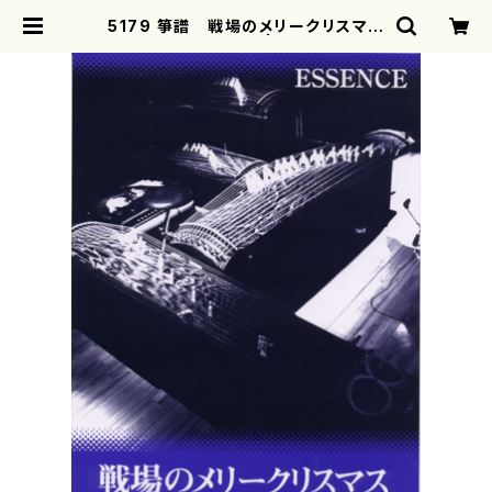
5179 箏譜 戦場のメリークリスマス
（箏/三塚幸彦/楽譜） | mothereart
h