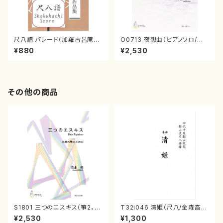
尺八譜 パレード（加羅古呂庵一
O0713 夜想曲（ピアノソロ/小
泉/楽譜）
野精一/楽譜）
¥880
¥2,530
その他の商品
S1801 三つのエスキス（箏2，1
T32i046 清姫（尺八/金森高
7/清水 脩/楽譜）
山/楽譜）都山流公刊楽譜曲番：
¥2,530
¥1,300
45