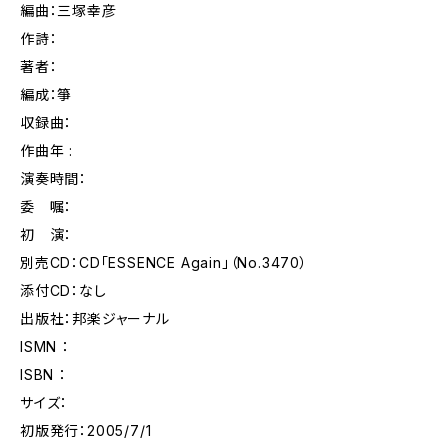
編曲：三塚幸彦
作詩：
著者：
編成：箏
収録曲：
作曲年 :
演奏時間：
委 嘱：
初 演：
別売CD：CD「ESSENCE Again」（No.3470）
添付CD：なし
出版社：邦楽ジャーナル
ISMN ：
ISBN ：
サイズ：
初版発行：2005/7/1