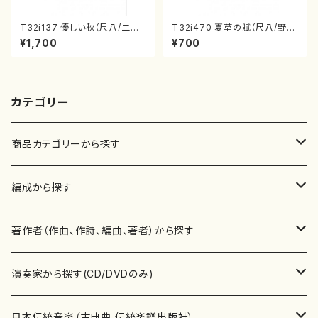
T32i137 優しい秋（尺八/二代
T32i470 夏草の賦（尺八/野村
山本邦山/尺八/都山式譜）都山
正峰/楽譜）都山流公刊楽譜曲
¥1,700
¥700
流公刊楽譜曲番:586
番:2178
カテゴリー
商品カテゴリーから探す
楽譜
編成から探す
書籍
邦楽器
著作者（作曲、作詩、編曲、著者）から探す
書籍
箏・琴（ソロ）
CD・DVD
合唱
あ行
演奏家から探す(CD/DVDのみ)
テキストブック
箏・琴（合奏）
混声合唱
青木省三(アオキ ショウゾウ)
チケット
歌・声
か行
邦楽（箏、三味線、尺八等）演奏家
日本伝統音楽（古典曲,伝統楽譜出版社）