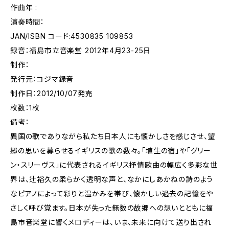
作曲年 :
演奏時間：
JAN/ISBN コード:4530835 109853
録音：福島市立音楽堂 2012年4月23-25日
制作：
発行元：コジマ録音
制作日：2012/10/07発売
枚数：1枚
備考：
異国の歌でありながら私たち日本人にも懐かしさを感じさせ、望
郷の思いを募らせるイギリスの歌の数々。「埴生の宿」や「グリー
ン・スリーヴス」に代表されるイギリス抒情歌曲の幅広く多彩な世
界は、辻裕久の柔らかく透明な声と、なかにしあかねの詩のよう
なピアノによって彩りと温かみを帯び、懐かしい過去の記憶をや
さしく呼び覚ます。日本が失った無数の故郷への想いとともに福
島市音楽堂に響くメロディーは、いま、未来に向けて送り出され