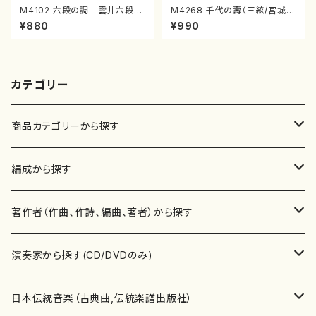
M4102 六段の調 雲井六段
M4268 千代の壽（三絃/宮城道
（箏/宮城道雄著・宮城宗家監修/
雄著・宮城宗家監修/三絃楽譜）
¥880
¥990
箏曲古典楽譜）
カテゴリー
商品カテゴリーから探す
楽譜
編成から探す
書籍
邦楽器
著作者（作曲、作詩、編曲、著者）から探す
書籍
箏・琴（ソロ）
CD・DVD
合唱
あ行
演奏家から探す(CD/DVDのみ)
テキストブック
箏・琴（合奏）
混声合唱
青木省三(アオキ ショウゾウ)
チケット
歌・声
か行
邦楽（箏、三味線、尺八等）演奏家
日本伝統音楽（古典曲,伝統楽譜出版社）