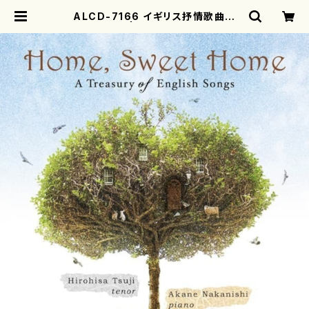
ALCD-7166 イギリス抒情歌曲集
（CD） | motherearth