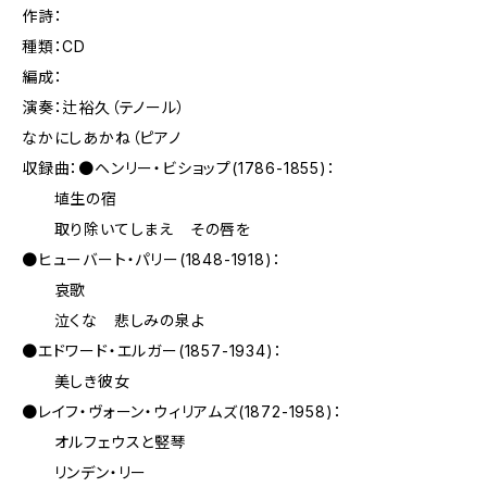
作詩：
種類：CD
編成：
演奏：辻裕久（テノール）
なかにしあかね（ピアノ
収録曲：●ヘンリー・ビショップ(1786-1855)：
埴生の宿
取り除いてしまえ その唇を
●ヒューバート・パリー(1848-1918)：
哀歌
泣くな 悲しみの泉よ
●エドワード・エルガー(1857-1934)：
美しき彼女
●レイフ・ヴォーン・ウィリアムズ(1872-1958)：
オルフェウスと竪琴
リンデン・リー