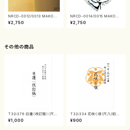
NRCD-0012/0013 MAKOTO
NRCD-0014/0015 MAKOTO
NAKAMURA SOLO PIANO v
NAKAMURA SOLO PIANO
¥2,750
¥2,750
ol.2, vol.3（ピアノ／CD）
さんにんひとり（CD）
その他の商品
T32i376 日蓮（改訂版）（尺八/
T32i334 花咲く頃（尺八/初代
宮城道雄/楽譜）都山流公刊楽譜
山川園松/楽譜）都山流公刊楽譜
¥1,000
¥900
曲番:2081
曲番:2037