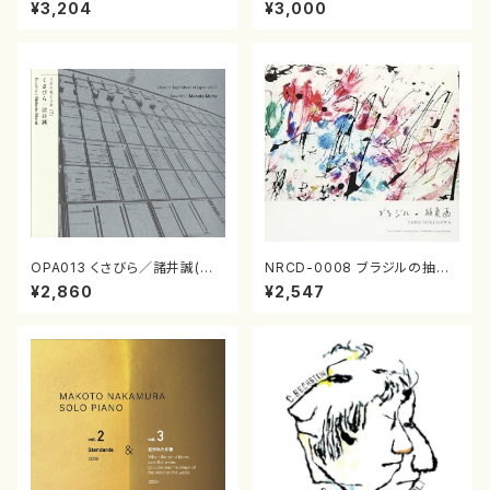
合唱/木下牧子/CD)
(CD)
¥3,204
¥3,000
OPA013 くさびら／諸井誠(電
NRCD-0008 ブラジルの抽象
子音楽／CD)
画（ギター, パーカッション／C
¥2,860
¥2,547
D）