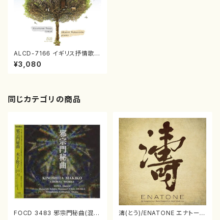
ALCD-7166 イギリス抒情歌曲
集（CD）
¥3,080
同じカテゴリの商品
FOCD 3483 邪宗門秘曲(混声
濤(とう)/ENATONE エナトーネ