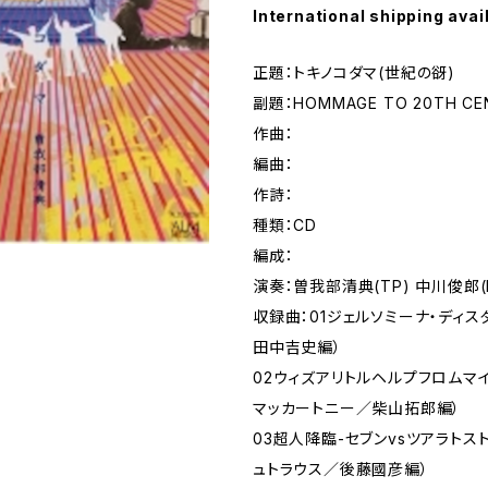
International shipping avai
正題：トキノコダマ(世紀の谺)
副題：HOMMAGE TO 20TH CE
作曲：
編曲：
作詩：
種類：CD
編成：
演奏：曽我部清典(TP) 中川俊郎(
収録曲：01ジェルソミーナ・ディス
田中吉史編）
02ウィズアリトルヘルプフロムマイ
マッカートニー／柴山拓郎編）
03超人降臨-セブンvsツアラトスト
ュトラウス／後藤國彦編）