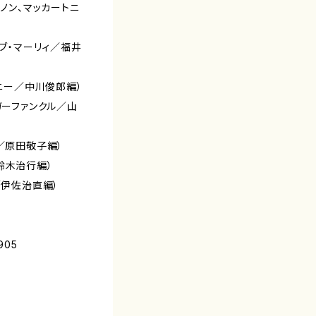
レノン、マッカートニ
ボブ・マーリィ／福井
トニー／中川俊郎編）
ガーファンクル／山
ル／原田敬子編）
鈴木治行編）
／伊佐治直編）
905