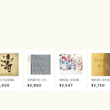
とう)/ENAT
OPA013 くさび
NRCD-0008
NRCD-0012
NE エナトーネ
ら／諸井誠(電子
ブラジルの抽象
013 MAKO
3,000
¥2,860
¥2,547
¥2,750
D)
音楽／CD)
画（ギター, パー
NAKAMURA
カッション／C
OLO PIANO
D）
ol.2, vol.3
アノ／CD）