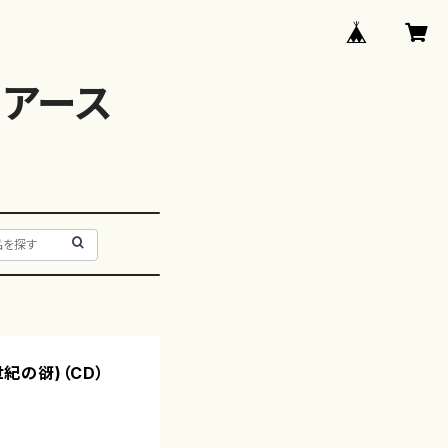
アース
世紀の谺)（CD）