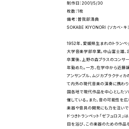
制作日：2001/5/30
枚数：1枚
備考：曽我部清典
SOKABE KIYONORI (ソカベ・キ
1952年、愛媛県生まれのトランペ
大学音楽学部卒業。中山富士雄、
卒業後、上野の森ブラスのコンサー
年勤めた。一方、在学中から近藤
アンサンブル、ムジカプラクティカ
て内外の現代音楽の演奏に携わり、
国各地で現代作品を中心としたソ
催している。また、音の可能性を広
楽器や音具の開発にも力を注いで
ドつきトランペット「ゼフュロス」
目を浴び、この楽器のための作品も