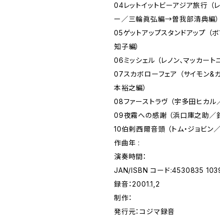
04レットイットビーアジア旅行 （
ー／三輪眞弘編→曽我部清典編）
05ゲットアップスタンドアップ （
知子編）
06ミッシェル （レノン、マッカー
07スカボローフェア （サイモン&
本裕之編）
08ファーストラヴ （宇多田ヒカ
09夜霧への感謝 （浜口庫之助／
10伯剌西爾音頭 （トム・ジョビン
作曲年 :
演奏時間：
JAN/ISBN コード:4530835 103
録音：2001.1,2
制作：
発行元：コジマ録音