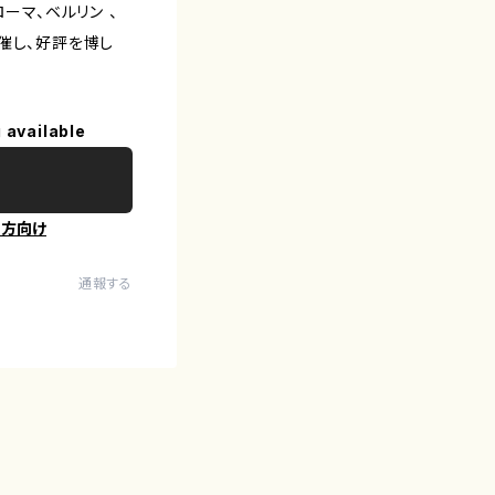
ーマ、ベルリン 、
催し、好評を博し
 available
の方向け
通報する