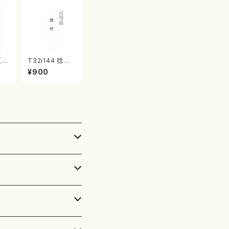
（ほ
T32i144 捻竹
代
（尺八/一瀬星山/
¥900
譜）
尺八/都山式譜）
楽譜
都山流公刊楽譜
曲番:593