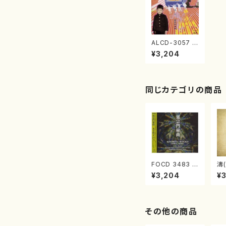
ALCD-3057 ト
キノコダマ(世紀
¥3,204
の谺)（CD）
同じカテゴリの商品
FOCD 3483 邪
濤(
宗門秘曲(混声
O
¥3,204
¥
合唱/木下牧子/
(C
CD)
その他の商品