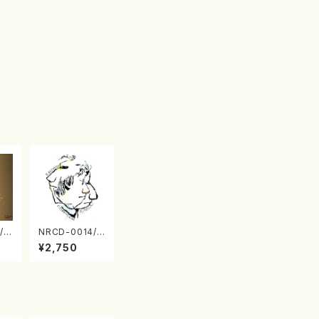
/0
NRCD-0014/0
TO
015 MAKOTO
¥2,750
 S
NAKAMURA S
 v
OLO PIANO さ
（ピ
んにんひとり（C
D）