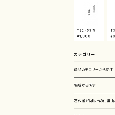
T32i453 春陽
T3
楽（尺八/宮城道
調
¥1,300
¥
雄/楽譜）都山流
村
公刊楽譜曲番:2
山
160
番:
カテゴリー
商品カテゴリーから探す
楽譜
編成から探す
書籍
邦楽器
著作者（作曲、作詩、編曲