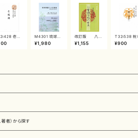
2i428 壱越
M4301 琉球民
改訂版 八千
T32i538 祝
（尺八/初代 中
謡による組曲
代獅子編曲
ぎ）（尺八/二
900
¥1,980
¥1,155
¥900
双葉/楽譜）都
（箏/牧野由多可
（編曲八千代獅
池田静山/楽
流公刊楽譜曲
作曲/宮城喜代
子）(/宮城道雄/
都山流公刊
2133
子・宮城数江著/
楽譜）
曲番:2247
箏曲楽譜）
、著者）から探す