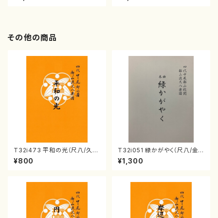
ol.2, vol.3（ピアノ／CD）
さんにんひとり（CD）
その他の商品
T32i473 平和の光（尺八/久本
T32i051 緑かがやく（尺八/金
玄智/楽譜）都山流公刊楽譜曲
森高山/楽譜）都山流公刊楽譜曲
¥800
¥1,300
番:2181
番：50