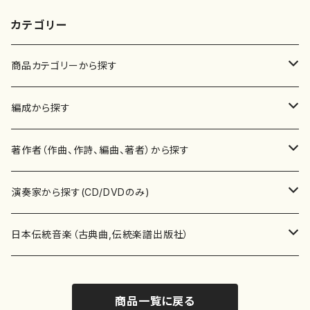
カテゴリー
商品カテゴリーから探す
楽譜
編成から探す
書籍
邦楽器
著作者（作曲、作詩、編曲、著者）から探す
書籍
箏・琴（ソロ）
CD・DVD
合唱
あ行
演奏家から探す(CD/DVDのみ)
テキストブック
箏・琴（合奏）
混声合唱
青木省三(アオキ ショウゾウ)
チケット
歌・声
か行
邦楽（箏、三味線、尺八等）演奏家
日本伝統音楽（古典曲,伝統楽譜出版社）
事典
三味線（ソロ）
女声合唱
青島広志（アオシマ ヒロシ）
ソプラノ
梯郁夫(カケハシ イクオ)
アルメリア（箏）
雑誌
洋楽器（鍵盤楽器）
さ行
声楽家・合唱団・朗読等
地歌箏曲（箏古典楽譜）
商品一覧に戻る
詩集
三味線（合奏）