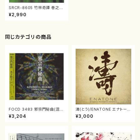
SRCR-8605 竹林奇譚 巻之壱
（尺八/諸井誠/CD）
¥2,990
同じカテゴリの商品
FOCD 3483 邪宗門秘曲(混声
濤(とう)/ENATONE エナトーネ
合唱/木下牧子/CD)
(CD)
¥3,204
¥3,000