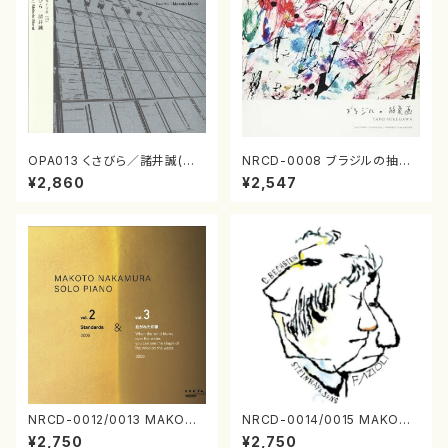
OPA013 くさびら／諸井誠(電
NRCD-0008 ブラジルの抽象
子音楽／CD)
画（ギター, パーカッション／C
¥2,860
¥2,547
D）
NRCD-0012/0013 MAKOTO
NRCD-0014/0015 MAKOTO
NAKAMURA SOLO PIANO v
NAKAMURA SOLO PIANO
¥2,750
¥2,750