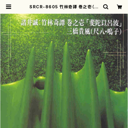
SRCR-8605 竹林奇譚 巻之壱（尺
八/諸井誠/CD） | motherearth