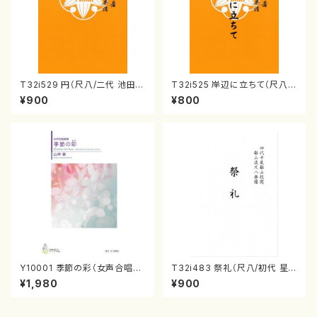
T32i529 円（尺八/二代 池田静
T32i525 岸辺に立ちて（尺八/
山/楽譜）都山流公刊楽譜曲番:2
初代 中村双葉/楽譜）都山流公
¥900
¥800
238
刊楽譜曲番:2234
Y10001 季節の彩（女声合唱、
T32i483 祭礼（尺八/初代 星
ピアノ/山岸徹/楽譜）
田一山/楽譜）都山流公刊楽譜曲
¥1,980
¥900
番:2191