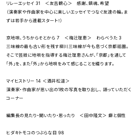
リレーエッセイ 31 ＜友吉鶴心＞ 感謝、鎮魂、希望
（演奏家や作曲家を中心に楽しいエッセイでつなぐ友達の輪。ま
ずは若手から連載スタート！）
京地唄、うちからそとから 7 ＜梅辻理恵＞ わらべうた 3
三味線の最も古い形を残す柳川三味線が今も息づく京都祗園。
そこで芸妓に地唄を指導する梅辻理恵さんが、「京都」を通して
「外」を、また「外」から地唄をみて感じることを綴ります。
マイヒストリー 14 ＜酒井松道＞
演奏家・作曲家が思い出の1枚の写真を取り出し、 語っていただく
コーナー
編集長の見たり・聞いたり・思ったり ＜田中隆文＞ 癖と個性
ヒダキトモコのつぶらな目 98