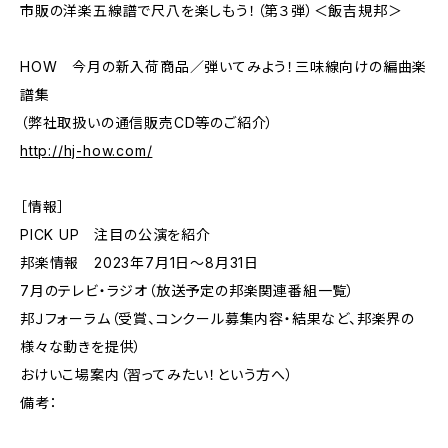
市販の洋楽五線譜で尺八を楽しもう！（第３弾）＜飯吉規邦＞
HOW 今月の新入荷商品／弾いてみよう！三味線向けの編曲楽
譜集
（弊社取扱いの通信販売CD等のご紹介）
http://hj-how.com/
［情報］
PICK UP 注目の公演を紹介
邦楽情報 2023年7月1日〜8月31日
7月のテレビ・ラジオ（放送予定の邦楽関連番組一覧）
邦Ｊフォーラム（受賞、コンクール募集内容・結果など、邦楽界の
様々な動きを提供）
おけいこ場案内（習ってみたい！という方へ）
備考：