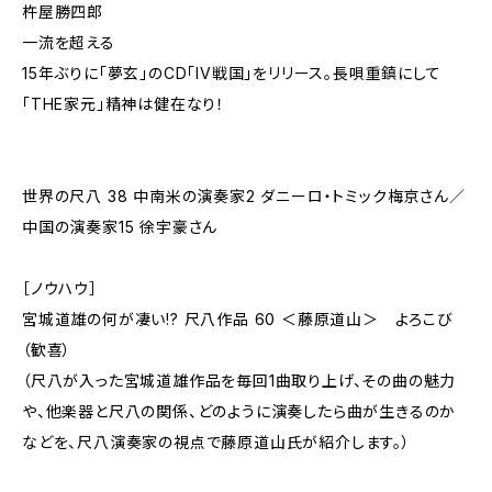
杵屋勝四郎
一流を超える
15年ぶりに「夢玄」のCD「IV戦国」をリリース。長唄重鎮にして
「THE家元」精神は健在なり！
世界の尺八 38 中南米の演奏家2 ダニーロ・トミック梅京さん／
中国の演奏家15 徐宇豪さん
［ノウハウ］
宮城道雄の何が凄い!? 尺八作品 60 ＜藤原道山＞ よろこび
（歓喜）
（尺八が入った宮城道雄作品を毎回1曲取り上げ、その曲の魅力
や、他楽器と尺八の関係、どのように演奏したら曲が生きるのか
などを、尺八演奏家の視点で藤原道山氏が紹介します。）