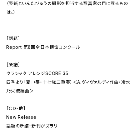
（表紙といんたびゅうの撮影を担当する写真家の目に写るもの
は。）
［話題］
Report 第8回全日本横笛コンクール
［楽譜］
クラシック アレンジSCORE 35
四季より「夏」（箏・十七絃三重奏）＜A.ヴィヴァルディ作曲・冷水
乃栄流編曲＞
［ＣＤ・他］
New Release
話題の新譜・新刊がズラリ