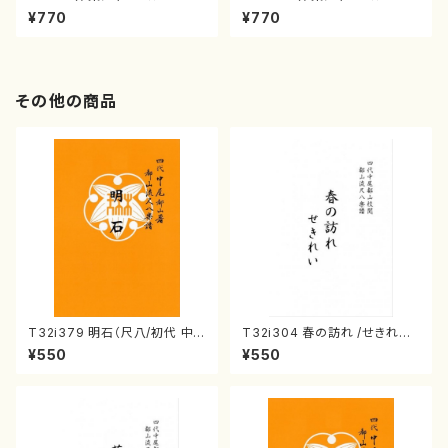
2（25年7月号）（雑誌）
57（25年2月号）(雑誌）
¥770
¥770
その他の商品
T32i379 明石（尺八/初代 中
T32i304 春の訪れ /せきれい
村双葉/楽譜）都山流公刊楽譜曲
（尺八/宮城道雄/楽譜）
¥550
¥550
番:2084