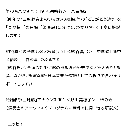
箏の音楽のすべて 19 ＜宗時行＞ 楽曲編2
（昨年の〈三味線音楽のいろは〉の続編。箏の「どこがどう違う」を
「楽器編」「楽曲編」「演奏編」に分けて、わかりやすく丁寧に解説
します。）
釣谷真弓の全国邦楽ぶら散歩 21 ＜釣谷真弓＞ 中国編1 備中
と鞆の浦 「春の海」のふるさと
（釣谷氏が、全国の邦楽に縁のある場所や史跡などをぶらりと散
歩しながら、箏演奏家・日本音楽研究家としての視点で各地をリ
ポートします。）
1分間「箏曲地歌」アナウンス 191 ＜野川美穂子＞ 稀の寿
（演奏会のアナウンスやプログラムに無料で使用できる解説文）
［エッセイ］