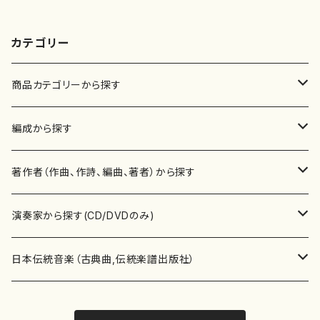
カテゴリー
商品カテゴリーから探す
楽譜
編成から探す
書籍
邦楽器
著作者（作曲、作詩、編曲、著者）から探す
書籍
箏・琴（ソロ）
CD・DVD
合唱
あ行
演奏家から探す(CD/DVDのみ)
テキストブック
箏・琴（合奏）
混声合唱
青木省三(アオキ ショウゾウ)
チケット
歌・声
か行
邦楽（箏、三味線、尺八等）演奏家
日本伝統音楽（古典曲,伝統楽譜出版社）
事典
三味線（ソロ）
女声合唱
青島広志（アオシマ ヒロシ）
ソプラノ
梯郁夫(カケハシ イクオ)
アルメリア（箏）
雑誌
洋楽器（鍵盤楽器）
さ行
声楽家・合唱団・朗読等
地歌箏曲（箏古典楽譜）