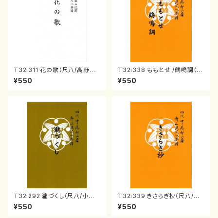
T32i311 花の歌（尺八/高野喜
T32i338 ももとせ /鶴鳴調（尺
長/楽譜）都山流:2014
八/萩原正吟/楽譜）都山流公刊
¥550
¥550
楽譜曲番:2042
T32i292 瀧づくし（尺八/小野
T32i339 きさらぎ抄（尺八/萩
村検校/楽譜）都山流公刊楽譜曲
原正吟/楽譜）都山流公刊楽譜曲
¥550
¥550
番:1147
番:2043