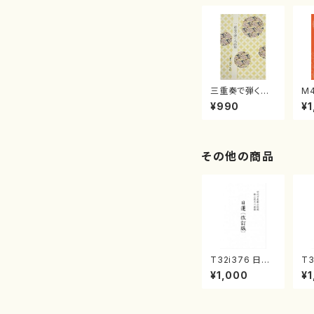
三重奏で弾く名
M
曲集 クリスマ
子
¥990
¥1
スメドレー( 箏
（
2/大平光美 編
著
曲/楽譜）
修
譜
その他の商品
T32i376 日蓮
T3
（改訂版）（尺八/
協
¥1,000
¥1
宮城道雄/楽譜）
代
都山流公刊楽譜
八
曲番:2081
山
番: