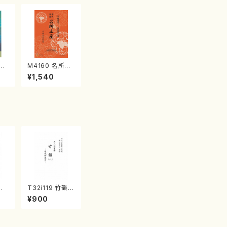
江
M4160 名所土
産《箏曲楽譜》
¥1,540
（箏/宮城喜代
子・宮城数江著・
宮城宗家監修/
箏曲古典楽譜）
竹
T32i119 竹韻 V
山/
OL2 ～嵯峨野
¥900
譜）
遊歩～（尺八/野
楽譜
村峰山/尺八/都
山式譜）都山流
公刊楽譜曲番:5