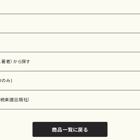
、著者）から探す
Dのみ)
）演奏家
伝統楽譜出版社）
商品一覧に戻る
)
オルガン等）演奏家
譜）