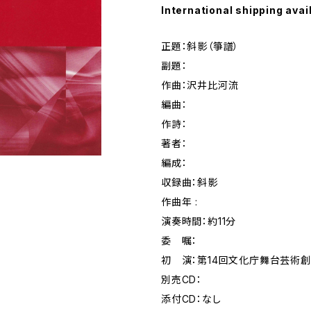
International shipping avai
正題：斜影（箏譜）
副題：
作曲：沢井比河流
編曲：
作詩：
著者：
編成：
収録曲：斜影
作曲年 :
演奏時間：約11分
委 嘱：
初 演：第14回文化庁舞台芸術
別売CD：
添付CD：なし