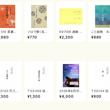
4139 吾妻獅
ソロで弾く名曲
K97i98 連禱 :
こと絵巻 お
《箏曲楽譜》
集 クリスマス・
2台ピアノのため
戸日本橋
,980
¥770
¥2,200
¥880
箏/宮城道雄
イブ／恋人がサ
の（2 Pianos /
・宮城宗家監
ンタクロース(
菊池 幸夫 / 楽
/箏曲古典楽
箏独奏 /大平
譜）
）
光美 編曲/楽
譜）
2i120 尺八
T32i368 協奏
2026年8月15日
T32i144 捻
奏曲（尺八/二
曲第三番（尺八/
（土）野尻多佳子
（尺八/一瀬星
,300
¥1,300
¥4,000
¥900
 山本邦山/尺
唯是震一/楽譜）
ピアノリサイタ
尺八/都山式
/都山式譜）都
都山流公刊楽譜
ル 音の宝石箱
都山流公刊
流公刊楽譜曲
曲番:2073
チケット一般
曲番:593
569