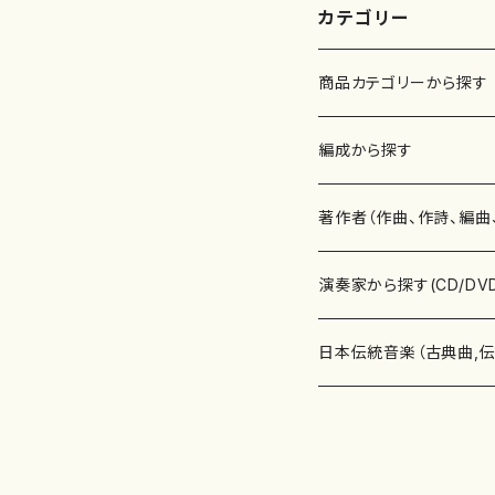
カテゴリー
商品カテゴリーから探す
楽譜
編成から探す
書籍
邦楽器
著作者（作曲、作詩、編曲
書籍
箏・琴（ソロ）
CD・DVD
合唱
あ行
演奏家から探す(CD/DV
テキストブック
箏・琴（合奏）
混声合唱
青木省三(アオキ ショウゾウ)
チケット
歌・声
か行
邦楽（箏、三味線、尺八等
日本伝統音楽（古典曲,
事典
三味線（ソロ）
女声合唱
青島広志（アオシマ ヒロシ）
ソプラノ
梯郁夫(カケハシ イクオ)
アルメリア（箏）
雑誌
洋楽器（鍵盤楽器）
さ行
声楽家・合唱団・朗読等
地歌箏曲（箏古典楽譜）
詩集
三味線（合奏）
男声合唱
秋山健治(アキヤマ ケンジ）
アルト
蔭山滸山(カゲヤマ キョザン)
石川高（笙）
邦楽ジャーナル
ピアノ（ソロ）
斉藤松声(サイトウ ショウセイ
應和惠子（声楽・ソプラノ）
宮城道雄（宮城宗家監修）
レコード
洋楽器（弦楽器）
た行
洋楽-鍵盤楽器（ピアノ、
地歌箏曲（三絃古典楽