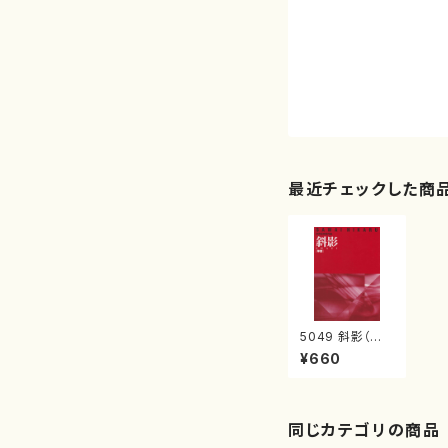
最近チェックした商
5049 斜影（箏
譜）（箏ソロ/沢井
¥660
比河流/楽譜）
同じカテゴリの商品