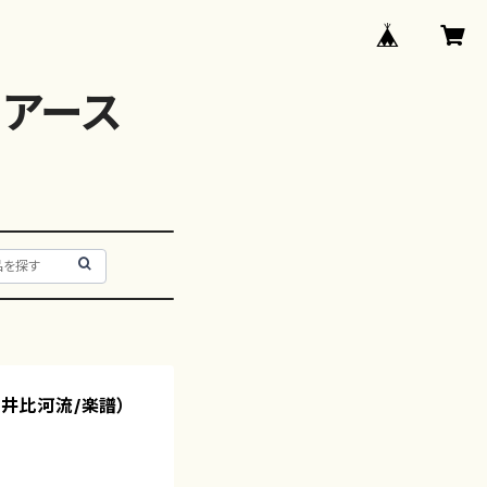
アース
沢井比河流/楽譜）