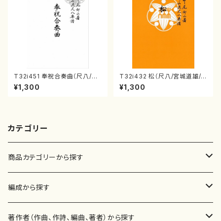
T32i451 奉祝合奏曲（尺八/久
T32i432 松（尺八/宮城道雄/
本玄智/楽譜）都山流公刊楽譜曲
楽譜）都山流公刊楽譜曲番:213
¥1,300
¥1,300
番:2158
8
カテゴリー
商品カテゴリーから探す
楽譜
編成から探す
書籍
邦楽器
著作者（作曲、作詩、編曲、著者）から探す