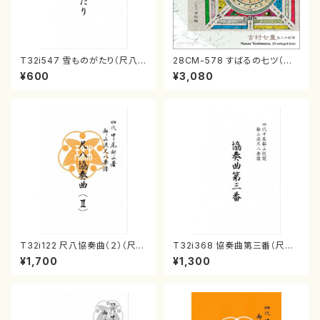
T32i547 雪ものがたり（尺八/
28CM-578 すばるの七ツ（二
沢井忠夫/楽譜）都山流公刊楽譜
十絃箏/クラリネット/ヴァイオリ
¥600
¥3,080
曲番:2256
ン/チェロ/吉松 隆：/CD）
T32i122 尺八協奏曲（２）（尺
T32i368 協奏曲第三番（尺八/
八/二代 山本邦山/尺八/都山式
唯是震一/楽譜）都山流公刊楽譜
¥1,700
¥1,300
譜）都山流公刊楽譜曲番:571
曲番:2073