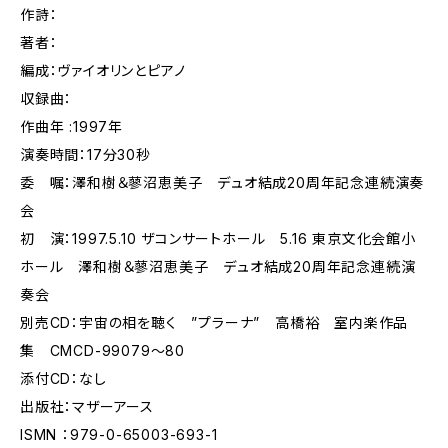
作詩：
著者：
編成：ヴァイオリンとピアノ
収録曲：
作曲年 :1997年
演奏時間：17分30秒
委 嘱：澤和樹＆蓼沼恵美子 デュオ結成20周年記念連続演奏
会
初 演：1997.5.10 ザコンサートホール 5.16 東京文化会館小
ホール 澤和樹＆蓼沼恵美子 デュオ結成20周年記念連続演
奏会
別売CD：宇宙の相を聴く ”プラーナ” 高橋裕 室内楽作品
集 CMCD-99079～80
添付CD：なし
出版社：マザーアース
ISMN ：979-0-65003-693-1