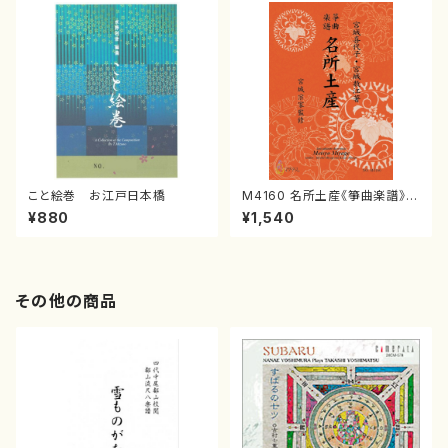
こと絵巻 お江戸日本橋
M4160 名所土産《箏曲楽譜》
（箏/宮城喜代子・宮城数江著・
¥880
¥1,540
宮城宗家監修/箏曲古典楽譜）
その他の商品