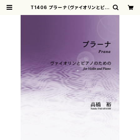
T1406 プラーナ（ヴァイオリンとピア
ノ/髙橋裕/楽譜） | motherearth