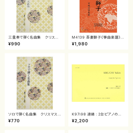
三重奏で弾く名曲集 クリスマ
M4139 吾妻獅子《箏曲楽譜》
スメドレー( 箏2/大平光美 編
（箏/宮城道雄著・宮城宗家監修/
¥990
¥1,980
曲/楽譜）
箏曲古典楽譜）
ソロで弾く名曲集 クリスマス・
K97i98 連禱 : 2台ピアノのた
イブ／恋人がサンタクロース(
めの（2 Pianos / 菊池 幸夫 /
¥770
¥2,200
箏独奏 /大平光美 編曲/楽
楽譜）
譜）