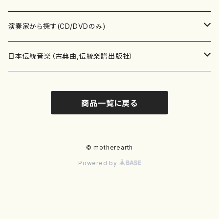
書籍
箏・琴（ソロ）
CD・DVD
合唱
あ行
演奏家から探す(CD/DVDのみ)
テキストブック
箏・琴（合奏）
混声合唱
青木省三(アオキ ショウゾウ)
チケット
歌・声
か行
邦楽（箏、三味線、尺八等）演奏家
日本伝統音楽（古典曲,伝統楽譜出版社）
事典
三味線（ソロ）
女声合唱
青島広志（アオシマ ヒロシ）
ソプラノ
梯郁夫(カケハシ イクオ)
アルメリア（箏）
雑誌
洋楽器（鍵盤楽器）
さ行
声楽家・合唱団・朗読等
地歌箏曲（箏古典楽譜）
商品一覧に戻る
詩集
三味線（合奏）
男声合唱
秋山健治(アキヤマ ケンジ）
アルト
蔭山滸山(カゲヤマ キョザン)
石川高（笙）
邦楽ジャーナル
ピアノ（ソロ）
斉藤松声(サイトウ ショウセイ)
應和惠子（声楽・ソプラノ）
宮城道雄（宮城宗家監修）
レコード
洋楽器（弦楽器）
た行
洋楽-鍵盤楽器（ピアノ、オルガン等）演奏家
地歌箏曲（三絃古典楽譜）
尺八（ソロ）
児童合唱
秋山邦晴(アキヤマ クニハル)
テノール
景山伸夫(カゲヤマ ノブオ)
伊藤まなみ（箏）
ピアノ（連弾）
斎藤武（サイトウ タケシ）
栗友会女声アンサンブル（合唱・女声合唱）
バイオリン（ソロ）
平良伊津美(タイラ イツミ)
マリーン・ファン・ニューケルケン（ピアノ）
宮城道雄（宮城宗家監修）
雑貨・アクセサリー
洋楽器（木管楽器）
な行
洋楽-弦楽器（バイオリン、ギター等）演奏家
長唄青柳楽譜（唄、三味線楽譜）
© motherearth
Powered by
尺八（合奏）
朗読・語り
芥川也寸志（アクタガワ ヤスシ）
バリトン
葛西聖憲(カサイ マサノリ)
浦上恵子（箏）
ピアノ（合奏）
斎藤友子(サイトウ トモコ)
川口聖加（声楽・ソプラノ）
バイオリン（合奏）
田頭優子(タガシラ ユウコ)
赤城眞理（ピアノ）
フルート（ピッコロを含む）（ソロ）
内藤 明美(ナイトウ アケミ)
戸澤哲夫（バイオリン）
杵屋彌之介(青柳茂三）
用具
洋楽器（金管楽器）
は行
洋楽-木管楽器（フルート、クラリネット等）演奏家
尺八（古典楽譜、伝統楽譜出版社）
邦楽大合奏
歌曲
芦垣美穂(アシガキ ミホ)
バス
片桐朋子(カタギリ トモコ)
小笠原夏美（箏）
オルガン
佐伯圭子(サエキ ケイコ)
平野忠彦（声楽・バリトン）
ビオラ
高野喜長(タカノ キチョウ)
青柳晋（ピアノ）
フルート（ピッコロを含む）（合奏）
永井薫(ナガイ カオル）
工藤真菜（バイオリン）
トランペット
萩原正吟(ハギワラ セイギン)
河村利夫（サクソフォン）
都山楽会楽譜
洋楽器（打楽器）
ま行
洋楽-打楽器（パーカッション、マリンバ等）演奏者