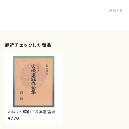
通報する
最近チェックした商品
A04i22 都踊（三絃楽譜/宮城道
雄/三絃楽譜）
¥770