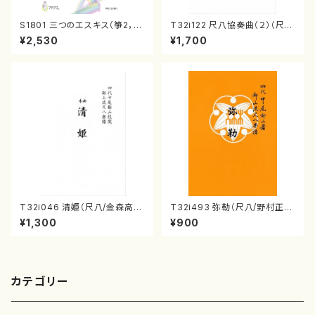
S1801 三つのエスキス（箏2，1
T32i122 尺八協奏曲（２）（尺
7/清水 脩/楽譜）
八/二代 山本邦山/尺八/都山式
¥2,530
¥1,700
譜）都山流公刊楽譜曲番:571
T32i046 清姫（尺八/金森高
T32i493 弥勒（尺八/野村正
山/楽譜）都山流公刊楽譜曲番：
峰/楽譜）都山流公刊楽譜曲番:2
¥1,300
¥900
45
202
カテゴリー