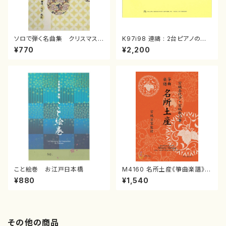
ソロで弾く名曲集 クリスマス・
K97i98 連禱 : 2台ピアノのた
イブ／恋人がサンタクロース(
めの（2 Pianos / 菊池 幸夫 /
¥770
¥2,200
箏独奏 /大平光美 編曲/楽
楽譜）
譜）
こと絵巻 お江戸日本橋
M4160 名所土産《箏曲楽譜》
（箏/宮城喜代子・宮城数江著・
¥880
¥1,540
宮城宗家監修/箏曲古典楽譜）
その他の商品