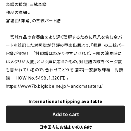
楽譜の種類：三絃楽譜
作品の詳細↓
宮城曲「都踊」の三絃パート譜
宮城作品の合奏曲をより深く理解するために尺八を含む全パ
ートを並記した対照譜が好評の甲楽出版より、「都踊」の三絃パー
ト譜が登場！ 「対照譜はわかりやすいけれど、三絃の演奏時に
はメクリが大変」という声に応えたもの。対照譜の該当ページ数
も書かれているので、合わせてどうぞ（都踊─安藤政輝編 対照
譜 HOW No.5498、1,320円）。
https://www7b.biglobe.ne.jp/~andomasateru/
International shipping available
Add to cart
日本国内にお住まいの方向け