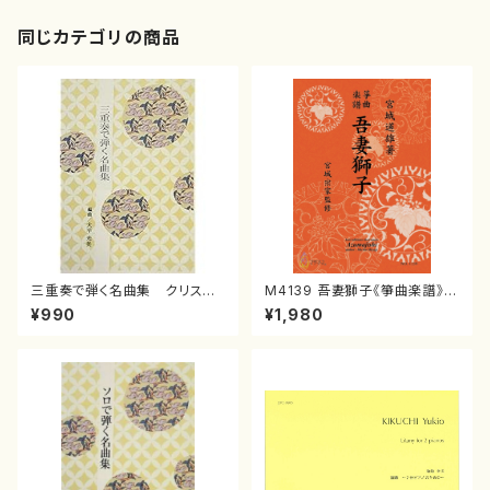
同じカテゴリの商品
三重奏で弾く名曲集 クリスマ
M4139 吾妻獅子《箏曲楽譜》
スメドレー( 箏2/大平光美 編
（箏/宮城道雄著・宮城宗家監修/
¥990
¥1,980
曲/楽譜）
箏曲古典楽譜）