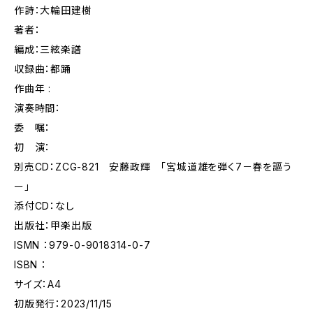
作詩：大輪田建樹
著者：
編成：三絃楽譜
収録曲：都踊
作曲年 :
演奏時間：
委 嘱：
初 演：
別売CD：ZCG-821 安藤政輝 「宮城道雄を弾く7－春を謳う
ー」
添付CD：なし
出版社：甲楽出版
ISMN ：979-0-9018314-0-7
ISBN ：
サイズ：A4
初版発行：2023/11/15