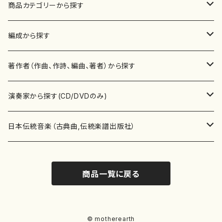
商品カテゴリーから探す
楽譜
編成から探す
書籍
邦楽器
著作者（作曲、作詩、編曲、著者）から探す
書籍
箏・琴（ソロ）
CD・DVD
合唱
あ行
演奏家から探す(CD/DVDのみ)
テキストブック
箏・琴（合奏）
混声合唱
青木省三(アオキ ショウゾウ)
チケット
歌・声
か行
邦楽（箏、三味線、尺八等）演奏家
日本伝統音楽（古典曲,伝統楽譜出版社）
事典
三味線（ソロ）
女声合唱
青島広志（アオシマ ヒロシ）
ソプラノ
梯郁夫(カケハシ イクオ)
アルメリア（箏）
雑誌
洋楽器（鍵盤楽器）
さ行
声楽家・合唱団・朗読等
地歌箏曲（箏古典楽譜）
商品一覧に戻る
詩集
三味線（合奏）
男声合唱
秋山健治(アキヤマ ケンジ）
アルト
蔭山滸山(カゲヤマ キョザン)
石川高（笙）
邦楽ジャーナル
ピアノ（ソロ）
斉藤松声(サイトウ ショウセイ)
應和惠子（声楽・ソプラノ）
宮城道雄（宮城宗家監修）
レコード
洋楽器（弦楽器）
た行
洋楽-鍵盤楽器（ピアノ、オルガン等）演奏家
地歌箏曲（三絃古典楽譜）
尺八（ソロ）
児童合唱
秋山邦晴(アキヤマ クニハル)
テノール
景山伸夫(カゲヤマ ノブオ)
伊藤まなみ（箏）
ピアノ（連弾）
斎藤武（サイトウ タケシ）
栗友会女声アンサンブル（合唱・女声合唱）
バイオリン（ソロ）
平良伊津美(タイラ イツミ)
マリーン・ファン・ニューケルケン（ピアノ）
宮城道雄（宮城宗家監修）
雑貨・アクセサリー
洋楽器（木管楽器）
な行
洋楽-弦楽器（バイオリン、ギター等）演奏家
長唄青柳楽譜（唄、三味線楽譜）
© motherearth