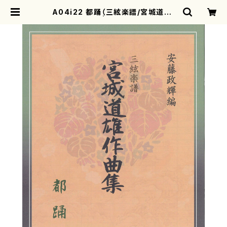
A04i22 都踊（三絃楽譜/宮城道雄/
三絃楽譜） | motherearth