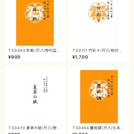
T32i493 弥勒（尺八/野村正
T32i117 竹彩々（尺八/初代 山
峰/楽譜）都山流公刊楽譜曲番:2
本邦山/尺八/都山式譜）都山流
¥900
¥1,700
202
公刊楽譜曲番:566
T32i470 夏草の賦（尺八/野村
T32i454 慶祝調（尺八/久本玄
正峰/楽譜）都山流公刊楽譜曲
智/楽譜）都山流公刊楽譜曲番:2