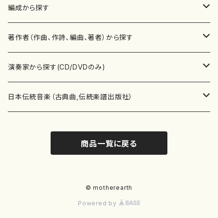
楽譜
編成から探す
書籍
邦楽器
著作者（作曲、作詩、編曲、著者）から探す
書籍
箏・琴（ソロ）
CD・DVD
合唱
あ行
演奏家から探す(CD/DVDのみ)
テキストブック
箏・琴（合奏）
混声合唱
青木省三(アオキ ショウゾウ)
チケット
歌・声
か行
邦楽（箏、三味線、尺八等）演奏家
日本伝統音楽（古典曲,伝統楽譜出版社）
事典
三味線（ソロ）
女声合唱
青島広志（アオシマ ヒロシ）
ソプラノ
梯郁夫(カケハシ イクオ)
アルメリア（箏）
雑誌
洋楽器（鍵盤楽器）
さ行
声楽家・合唱団・朗読等
地歌箏曲（箏古典楽譜）
商品一覧に戻る
詩集
三味線（合奏）
男声合唱
秋山健治(アキヤマ ケンジ）
アルト
蔭山滸山(カゲヤマ キョザン)
石川高（笙）
邦楽ジャーナル
ピアノ（ソロ）
斉藤松声(サイトウ ショウセイ)
應和惠子（声楽・ソプラノ）
宮城道雄（宮城宗家監修）
レコード
洋楽器（弦楽器）
た行
洋楽-鍵盤楽器（ピアノ、オルガン等）演奏家
地歌箏曲（三絃古典楽譜）
尺八（ソロ）
児童合唱
秋山邦晴(アキヤマ クニハル)
テノール
景山伸夫(カゲヤマ ノブオ)
伊藤まなみ（箏）
ピアノ（連弾）
斎藤武（サイトウ タケシ）
栗友会女声アンサンブル（合唱・女声合唱）
バイオリン（ソロ）
平良伊津美(タイラ イツミ)
マリーン・ファン・ニューケルケン（ピアノ）
宮城道雄（宮城宗家監修）
雑貨・アクセサリー
洋楽器（木管楽器）
な行
洋楽-弦楽器（バイオリン、ギター等）演奏家
長唄青柳楽譜（唄、三味線楽譜）
© motherearth
Powered by
尺八（合奏）
朗読・語り
芥川也寸志（アクタガワ ヤスシ）
バリトン
葛西聖憲(カサイ マサノリ)
浦上恵子（箏）
ピアノ（合奏）
斎藤友子(サイトウ トモコ)
川口聖加（声楽・ソプラノ）
バイオリン（合奏）
田頭優子(タガシラ ユウコ)
赤城眞理（ピアノ）
フルート（ピッコロを含む）（ソロ）
内藤 明美(ナイトウ アケミ)
戸澤哲夫（バイオリン）
杵屋彌之介(青柳茂三）
用具
洋楽器（金管楽器）
は行
洋楽-木管楽器（フルート、クラリネット等）演奏家
尺八（古典楽譜、伝統楽譜出版社）