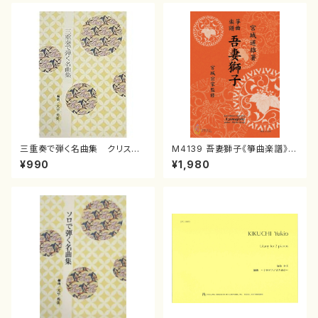
三重奏で弾く名曲集 クリスマ
M4139 吾妻獅子《箏曲楽譜》
スメドレー( 箏2/大平光美 編
（箏/宮城道雄著・宮城宗家監修/
¥990
¥1,980
曲/楽譜）
箏曲古典楽譜）