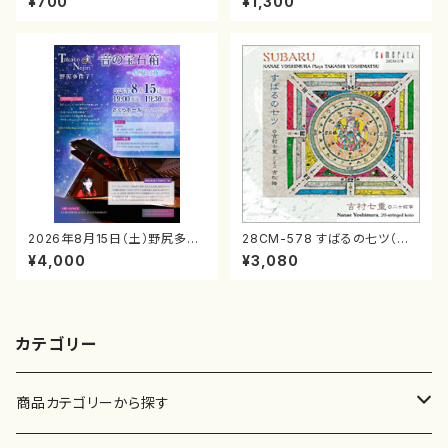
¥700
¥1,300
番:2178
161
2026年8月15日（土）野尻多佳
28CM-578 すばるの七ツ（二
子ピアノリサイタル 音の宝石
十絃箏/クラリネット/ヴァイオリ
¥4,000
¥3,080
箱チケット一般
ン/チェロ/吉松 隆：/CD）
カテゴリー
商品カテゴリーから探す