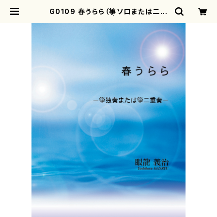
G0109 春うらら（箏ソロまたは二重
奏/眼龍義治/楽譜） | motherearth