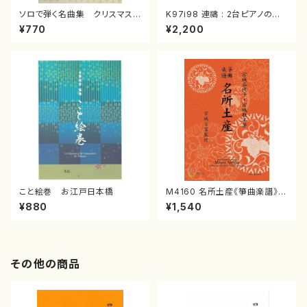
ソロで弾く名曲集 クリスマス・
K97i98 連禱 : 2台ピアノのた
イブ／恋人がサンタクロース(
めの（2 Pianos / 菊池 幸夫 /
¥770
¥2,200
箏独奏 /大平光美 編曲/楽
楽譜）
譜）
こと絵巻 お江戸日本橋
M4160 名所土産《箏曲楽譜》
（箏/宮城喜代子・宮城数江著・
¥880
¥1,540
宮城宗家監修/箏曲古典楽譜）
その他の商品