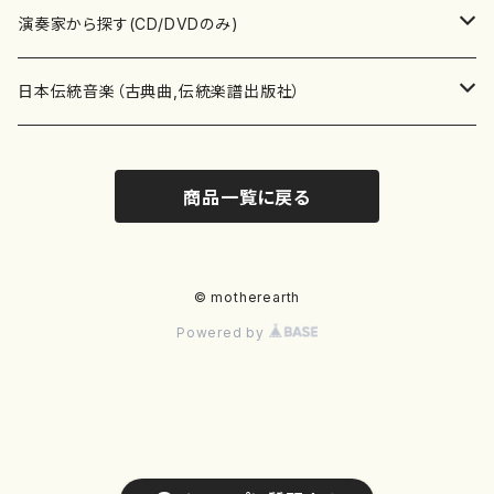
書籍
箏・琴（ソロ）
CD・DVD
合唱
あ行
演奏家から探す(CD/DVDのみ)
テキストブック
箏・琴（合奏）
混声合唱
青木省三(アオキ ショウゾウ)
チケット
歌・声
か行
邦楽（箏、三味線、尺八等）演奏家
日本伝統音楽（古典曲,伝統楽譜出版社）
事典
三味線（ソロ）
女声合唱
青島広志（アオシマ ヒロシ）
ソプラノ
梯郁夫(カケハシ イクオ)
アルメリア（箏）
雑誌
洋楽器（鍵盤楽器）
さ行
声楽家・合唱団・朗読等
地歌箏曲（箏古典楽譜）
商品一覧に戻る
詩集
三味線（合奏）
男声合唱
秋山健治(アキヤマ ケンジ）
アルト
蔭山滸山(カゲヤマ キョザン)
石川高（笙）
邦楽ジャーナル
ピアノ（ソロ）
斉藤松声(サイトウ ショウセイ)
應和惠子（声楽・ソプラノ）
宮城道雄（宮城宗家監修）
レコード
洋楽器（弦楽器）
た行
洋楽-鍵盤楽器（ピアノ、オルガン等）演奏家
地歌箏曲（三絃古典楽譜）
尺八（ソロ）
児童合唱
秋山邦晴(アキヤマ クニハル)
テノール
景山伸夫(カゲヤマ ノブオ)
伊藤まなみ（箏）
ピアノ（連弾）
斎藤武（サイトウ タケシ）
栗友会女声アンサンブル（合唱・女声合唱）
バイオリン（ソロ）
平良伊津美(タイラ イツミ)
マリーン・ファン・ニューケルケン（ピアノ）
宮城道雄（宮城宗家監修）
雑貨・アクセサリー
洋楽器（木管楽器）
な行
洋楽-弦楽器（バイオリン、ギター等）演奏家
長唄青柳楽譜（唄、三味線楽譜）
© motherearth
Powered by
尺八（合奏）
朗読・語り
芥川也寸志（アクタガワ ヤスシ）
バリトン
葛西聖憲(カサイ マサノリ)
浦上恵子（箏）
ピアノ（合奏）
斎藤友子(サイトウ トモコ)
川口聖加（声楽・ソプラノ）
バイオリン（合奏）
田頭優子(タガシラ ユウコ)
赤城眞理（ピアノ）
フルート（ピッコロを含む）（ソロ）
内藤 明美(ナイトウ アケミ)
戸澤哲夫（バイオリン）
杵屋彌之介(青柳茂三）
用具
洋楽器（金管楽器）
は行
洋楽-木管楽器（フルート、クラリネット等）演奏家
尺八（古典楽譜、伝統楽譜出版社）
邦楽大合奏
歌曲
芦垣美穂(アシガキ ミホ)
バス
片桐朋子(カタギリ トモコ)
小笠原夏美（箏）
オルガン
佐伯圭子(サエキ ケイコ)
平野忠彦（声楽・バリトン）
ビオラ
高野喜長(タカノ キチョウ)
青柳晋（ピアノ）
フルート（ピッコロを含む）（合奏）
永井薫(ナガイ カオル）
工藤真菜（バイオリン）
トランペット
萩原正吟(ハギワラ セイギン)
河村利夫（サクソフォン）
都山楽会楽譜
洋楽器（打楽器）
ま行
洋楽-打楽器（パーカッション、マリンバ等）演奏者
篠笛
ドロシー・アシュビー
その他（声域を指定しない歌など）
かただときこ(カタダ トキコ）
大久保智子（箏）
アコーディオン
坂井情二(サカイ ジョウジ)
河内紀恵（声楽・ソプラノ）
チェロ
高野検校(タカノ ケンギョウ)
伊沢長俊（オルガン）
クラリネット
永井ますみ(ナガイ マスミ）
松本克己（バイオリン）
ホルン
朴守賢(パク スヒョン)
板倉稔（クラリネット）
石垣 征山
マリンバ
セルドン・マイヤーズ
上野信一（パーカッション）
洋楽器（大編成）
や行
洋楽-大編成(オーケストラ、吹奏楽)楽団