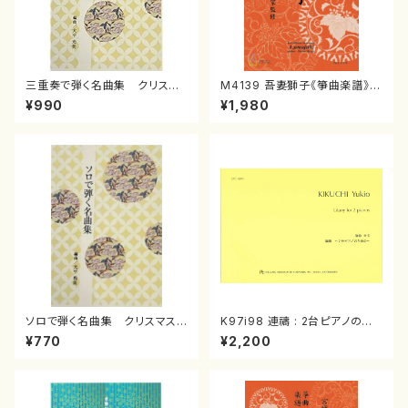
三重奏で弾く名曲集 クリスマ
M4139 吾妻獅子《箏曲楽譜》
スメドレー( 箏2/大平光美 編
（箏/宮城道雄著・宮城宗家監修/
¥990
¥1,980
曲/楽譜）
箏曲古典楽譜）
ソロで弾く名曲集 クリスマス・
K97i98 連禱 : 2台ピアノのた
イブ／恋人がサンタクロース(
めの（2 Pianos / 菊池 幸夫 /
¥770
¥2,200
箏独奏 /大平光美 編曲/楽
楽譜）
譜）