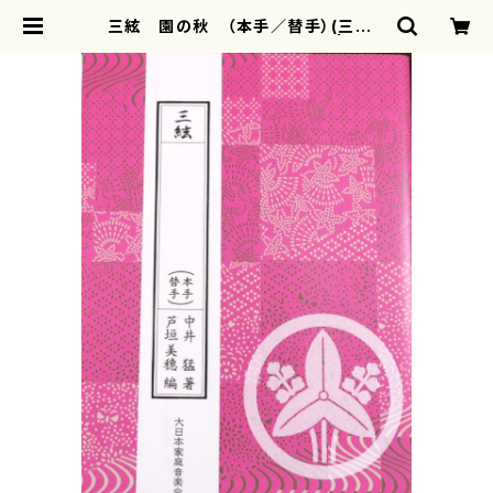
三絃 園の秋 （本手／替手）(三絃２
（本手・替手）/芦垣美穂/楽譜） | mot
herearth