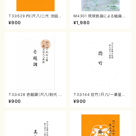
T32i529 円（尺八/二代 池田静
M4301 琉球民謡による組曲
山/楽譜）都山流公刊楽譜曲番:2
（箏/牧野由多可作曲/宮城喜代
¥900
¥1,980
238
子・宮城数江著/箏曲楽譜）
T32i428 壱越調（尺八/初代 中
T32i144 捻竹（尺八/一瀬星山/
村双葉/楽譜）都山流公刊楽譜曲
尺八/都山式譜）都山流公刊楽譜
¥900
¥900
番:2133
曲番:593