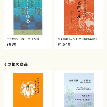
こと絵巻 お江戸日本橋
M4160 名所土産《箏曲楽譜》
（箏/宮城喜代子・宮城数江著・
¥880
¥1,540
宮城宗家監修/箏曲古典楽譜）
その他の商品