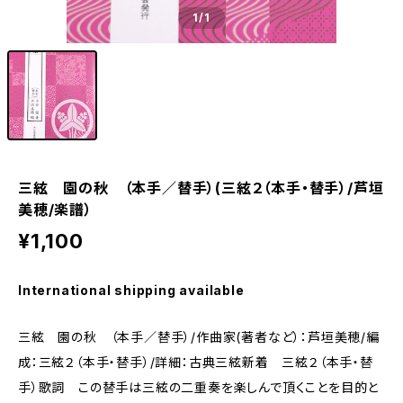
1
/1
三絃 園の秋 （本手／替手）(三絃２（本手・替手）/芦垣
美穂/楽譜）
¥1,100
International shipping available
三絃 園の秋 （本手／替手）/作曲家(著者など）：芦垣美穂/編
成：三絃２（本手・替手）/詳細：古典三絃新着 三絃２（本手・替
手）歌詞 この替手は三絃の二重奏を楽しんで頂くことを目的と