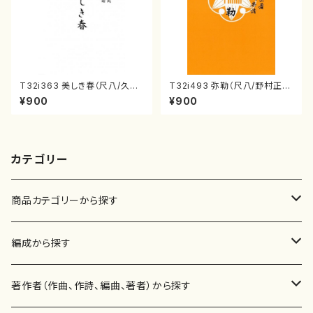
T32i363 美しき春（尺八/久本
T32i493 弥勒（尺八/野村正
玄智/楽譜）都山流公刊楽譜曲
峰/楽譜）都山流公刊楽譜曲番:2
¥900
¥900
番:2068
202
カテゴリー
商品カテゴリーから探す
楽譜
編成から探す
書籍
邦楽器
著作者（作曲、作詩、編曲、著者）から探す