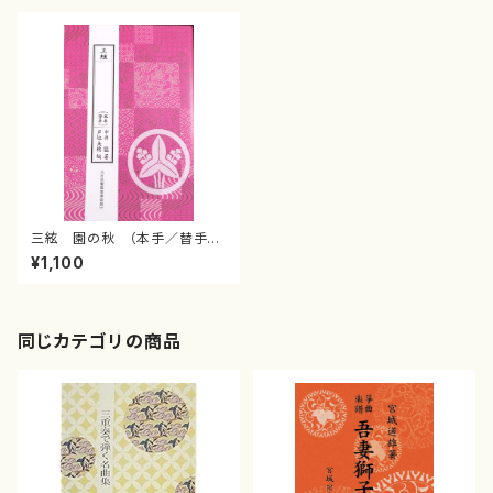
三絃 園の秋 （本手／替手）
(三絃２（本手・替手）/芦垣美穂/
¥1,100
楽譜）
同じカテゴリの商品