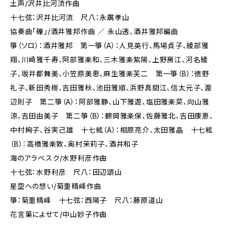
土声/沢井比河流作曲
十七弦：沢井比河流 尺八：永廣孝山
協奏曲「礫」/酒井雅邦作曲 ／ 永山透、酒井雅邦編曲
箏（ソロ）：酒井雅邦 第一箏（A）：人見英行、馬場貞子、綾部雅
翔、川崎雅千寿、阿部雅楽和、三木雅楽紫陽、上野房江、河名綾
子、坂井都舞美、小笠原美恵、麻生雅楽芙二 第一箏（B）：徳野
礼子、新田秀樹、吉田雅秋、池田雅順、浜野真間江、信太元子、渡
辺則子 第二箏（A）：阿部雅静、山下雅遊、塩田雅楽菜、向山雅
涼、吉田由美子 第二箏（B）：鶴岡雅楽保、佐藤雅北、吉田康恵、
中村絢子、谷実己雄 十七絃（A）：相原亮介、太田雅晶 十七絃
（B）：高橋雅楽敦、奥村茉莉子、酒井和子
海のアラベスク/水野利彦作曲
十七弦：水野利彦 尺八：田辺頌山
星空への想い/菊重精峰作曲
箏：菊重精峰 十七弦：西陽子 尺八：藤原道山
花言葉によせて/中山妙子作曲