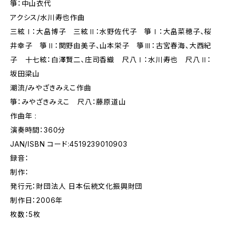
箏：中山衣代
アクシス/水川寿也作曲
三絃Ⅰ：大畠博子 三絃Ⅱ：水野佐代子 箏Ⅰ：大畠菜穂子、桜
井幸子 箏Ⅱ：関野由美子、山本栄子 箏Ⅲ：古宮春海、大西紀
子 十七絃：白澤賢二、庄司香織 尺八Ⅰ：水川寿也 尺八Ⅱ：
坂田梁山
潮流/みやざきみえこ作曲
箏：みやざきみえこ 尺八：藤原道山
作曲年 :
演奏時間：360分
JAN/ISBN コード:4519239010903
録音：
制作：
発行元：財団法人 日本伝統文化振興財団
制作日：2006年
枚数：5枚