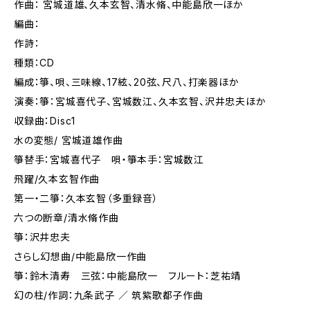
作曲： 宮城道雄、久本玄智、清水脩、中能島欣一ほか
編曲：
作詩：
種類：CD
編成：箏、唄、三味線、17絃、20弦、尺八、打楽器ほか
演奏：箏：宮城喜代子、宮城数江、久本玄智、沢井忠夫ほか
収録曲：Disc1
水の変態/ 宮城道雄作曲
箏替手：宮城喜代子 唄・箏本手：宮城数江
飛躍/久本玄智作曲
第一・二箏：久本玄智（多重録音）
六つの断章/清水脩作曲
箏：沢井忠夫
さらし幻想曲/中能島欣一作曲
箏：鈴木清寿 三弦：中能島欣一 フルート：芝祐靖
幻の柱/作詞：九条武子 ／ 筑紫歌都子作曲