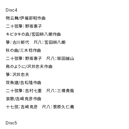
Disc4
物云舞/伊福部昭作曲
二十弦箏：野坂惠子
キビタキの森/宮田耕八朗作曲
箏：古川郁代 尺八：宮田耕八朗
秋の曲/三木稔作曲
二十弦箏：野坂惠子 尺八：坂田誠山
鳥のように/沢井忠夫作曲
箏：沢井忠夫
双魚譜/吉松隆作曲
二十弦箏：吉村七重 尺八：三橋貴風
哀歌/吉崎克彦作曲
十七弦：吉崎克彦 尺八：菅原久仁義
Disc5