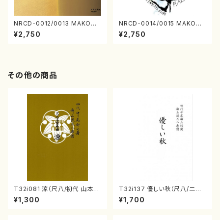
NRCD-0012/0013 MAKOTO
NRCD-0014/0015 MAKOTO
NAKAMURA SOLO PIANO v
NAKAMURA SOLO PIANO
¥2,750
¥2,750
ol.2, vol.3（ピアノ／CD）
さんにんひとり（CD）
その他の商品
T32i081 涼（尺八/初代 山本邦
T32i137 優しい秋（尺八/二代
山/尺八/都山式譜）都山流公刊
山本邦山/尺八/都山式譜）都山
¥1,300
¥1,700
楽譜曲番:530
流公刊楽譜曲番:586