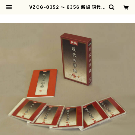
VZCG-8352 〜 8356 新編 現代の
箏曲 （5枚組）（箏、唄、三味線、17絃、
20弦、尺八、打楽器ほか/宮城道雄、久
本玄智、清水脩、中能島欣一ほか/C
D） | motherearth