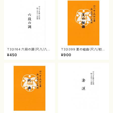
T32i164 六段の調（尺八/八橋
T32i399 夏の組曲（尺八/初代
検校/楽譜）都山流公刊楽譜曲
山川園松/楽譜）都山流公刊楽譜
¥450
¥900
番:1016
曲番:2104