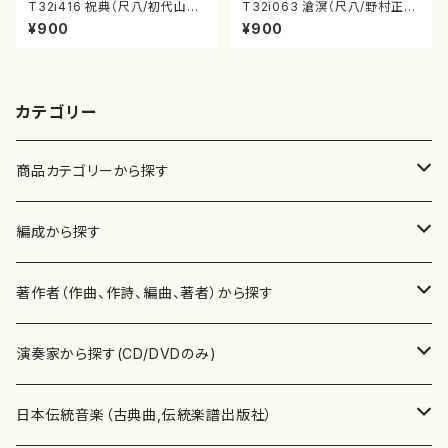
T32i416 祝典（尺八/初代山川
T32i063 滄溟（尺八/野村正
園松/楽譜）都山流公刊楽譜曲
峰/尺八/都山式譜）都山流公刊
¥900
¥900
番:2121
楽譜曲番:512
カテゴリー
商品カテゴリーから探す
楽譜
編成から探す
書籍
邦楽器
著作者（作曲、作詩、編曲、著者）から探す
書籍
箏・琴（ソロ）
CD・DVD
合唱
あ行
演奏家から探す(CD/DVDのみ)
テキストブック
箏・琴（合奏）
混声合唱
青木省三(アオキ ショウゾウ)
チケット
歌・声
か行
邦楽（箏、三味線、尺八等）演奏家
日本伝統音楽（古典曲,伝統楽譜出版社）