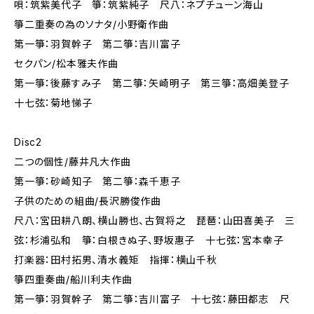
唄：筑紫美代子 箏：筑紫純子 尺八：ネプチューン海山
箏二重奏の為のソナタ/小野衛作曲
第一箏：羽賀幹子 第二箏：吉川富子
セクパン/松本雅夫作曲
第一箏：後藤すみ子 第二箏：矢崎明子 第三箏：高畑美登子
十七弦：菊地悌子
Disc2
二つの個性/藤井凡大作曲
第一箏：砂崎知子 第二箏：森千恵子
子供のための組曲/長沢勝俊作曲
尺八：宮田耕八朗、横山勝也、古賀将之 琵琶：山田喜美子 三
弦：杉浦弘和 箏：白根きぬ子、野坂惠子 十七弦：宮本幸子
打楽器：田村拓男、清水義矩 指揮：横山千秋
箏四重奏曲/船川利夫作曲
第一箏：羽賀幹子 第二箏：吉川富子 十七弦：藤田都志 尺