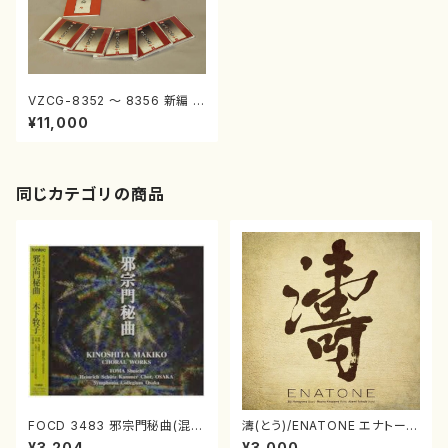
VZCG-8352 〜 8356 新編 現
代の箏曲 （5枚組）（箏、唄、三味
¥11,000
線、17絃、20弦、尺八、打楽器ほ
か/宮城道雄、久本玄智、清水
脩、中能島欣一ほか/CD）
同じカテゴリの商品
FOCD 3483 邪宗門秘曲(混声
濤(とう)/ENATONE エナトーネ
合唱/木下牧子/CD)
(CD)
¥3,204
¥3,000