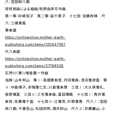
八：宮田耕八朗
琉球民謡による組曲/牧野由多可作曲
第一箏：砂崎知子 第二箏：森千恵子 十七弦：安藤政輝 尺
八：三橋貴風
箏楽譜
https://onlineshop.mother-earth-
publishing.com/items/120647651
尺八楽譜
https://onlineshop.mother-earth-
publishing.com/items/37198526
石狩川〈春〉/唯是震一作曲
指揮：山本邦山 箏Ⅰ：高畑雅紫登、丹羽雅韻、浅沼雅詩盈 箏
Ⅱ：中島靖子、赤嶺雅仁志、川島雅楽慧 三弦Ⅰ：大久保雅礼、
奥野雅菖 三弦Ⅱ：三宅雅楽倫、富田雅楓 十七弦Ⅰ：角井雅
楽伎、佐藤雅千盈 十七弦Ⅱ：辻雅亮、杉野雅喬 尺八Ⅰ：宮田
耕八朗、今瀬苔山、松田邦修、酒井帥山 尺八Ⅱ：井藤麗山、小