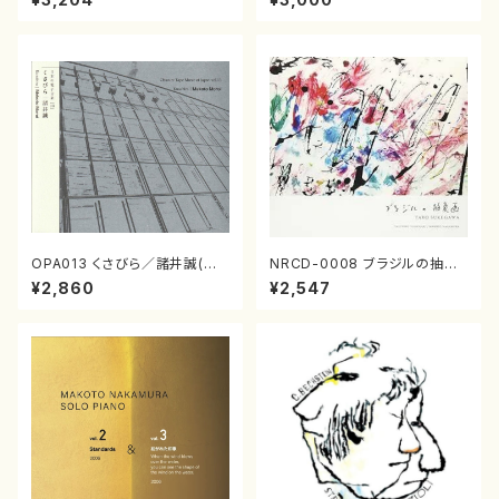
OPA013 くさびら／諸井誠(電
NRCD-0008 ブラジルの抽象
子音楽／CD)
画（ギター, パーカッション／C
¥2,860
¥2,547
D）