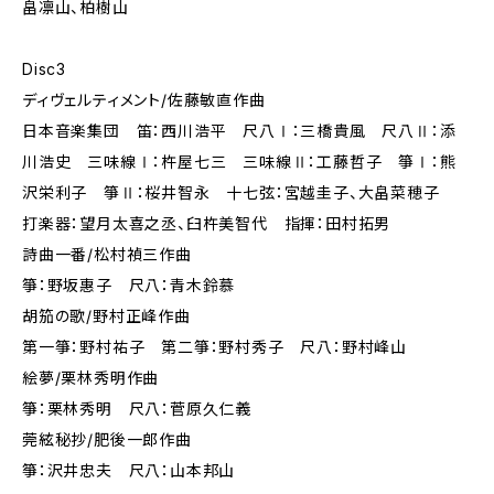
畠凛山、柏樹山
Disc3
ディヴェルティメント/佐藤敏直作曲
日本音楽集団 笛：西川浩平 尺八Ⅰ：三橋貴風 尺八Ⅱ：添
川浩史 三味線Ⅰ：杵屋七三 三味線Ⅱ：工藤哲子 箏Ⅰ：熊
沢栄利子 箏Ⅱ：桜井智永 十七弦：宮越圭子、大畠菜穂子
打楽器：望月太喜之丞、臼杵美智代 指揮：田村拓男
詩曲一番/松村禎三作曲
箏：野坂惠子 尺八：青木鈴慕
胡笳の歌/野村正峰作曲
第一箏：野村祐子 第二箏：野村秀子 尺八：野村峰山
絵夢/栗林秀明作曲
箏：栗林秀明 尺八：菅原久仁義
莞絃秘抄/肥後一郎作曲
箏：沢井忠夫 尺八：山本邦山