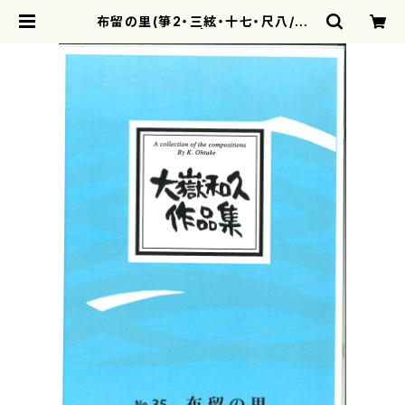
布留の里(箏2・三絃・十七・尺八/大
嶽 和久/楽譜） | motherearth