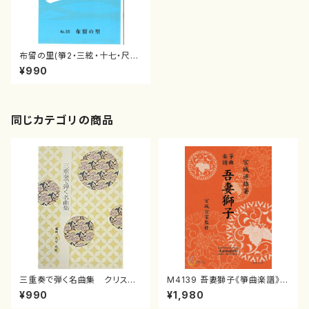
布留の里(箏2・三絃・十七・尺
八/大嶽 和久/楽譜）
¥990
同じカテゴリの商品
三重奏で弾く名曲集 クリスマ
M4139 吾妻獅子《箏曲楽譜》
スメドレー( 箏2/大平光美 編
（箏/宮城道雄著・宮城宗家監修/
¥990
¥1,980
曲/楽譜）
箏曲古典楽譜）