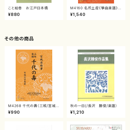
こと絵巻 お江戸日本橋
M4160 名所土産《箏曲楽譜》
（箏/宮城喜代子・宮城数江著・
¥880
¥1,540
宮城宗家監修/箏曲古典楽譜）
その他の商品
M4268 千代の壽（三絃/宮城道
秋の一日(/長沢 勝俊/楽譜）
雄著・宮城宗家監修/三絃楽譜）
¥990
¥1,210