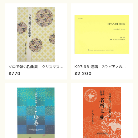
ソロで弾く名曲集 クリスマス・
K97i98 連禱 : 2台ピアノのた
イブ／恋人がサンタクロース(
めの（2 Pianos / 菊池 幸夫 /
¥770
¥2,200
箏独奏 /大平光美 編曲/楽
楽譜）
譜）