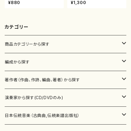
江戸 信吾
智/楽譜）都山流公刊楽譜曲番:2
¥880
¥1,300
161
カテゴリー
商品カテゴリーから探す
楽譜
編成から探す
書籍
邦楽器
著作者（作曲、作詩、編曲、著者）から探す
書籍
箏・琴（ソロ）
CD・DVD
合唱
あ行
演奏家から探す(CD/DVDのみ)
テキストブック
箏・琴（合奏）
混声合唱
青木省三(アオキ ショウゾウ)
チケット
歌・声
か行
邦楽（箏、三味線、尺八等）演奏家
日本伝統音楽（古典曲,伝統楽譜出版社）
事典
三味線（ソロ）
女声合唱
青島広志（アオシマ ヒロシ）