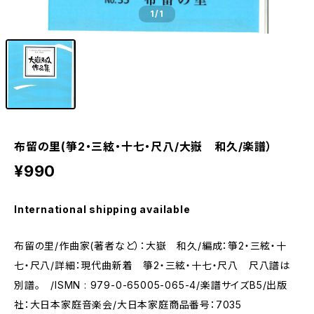
1
/1
布留の里(箏2・三絃・十七・尺八/大嶽 和久/楽譜）
¥990
International shipping available
布留の里/作曲家(著者など）：大嶽 和久/編成：箏2・三絃・十
七・尺八/詳細：現代曲新着 箏2・三絃・十七・尺八 尺八譜は
別譜。 /ISMN : 979-0-65005-065-4/楽譜サイズB5/出版
社：大日本家庭音楽会/大日本家庭商品番号：7035