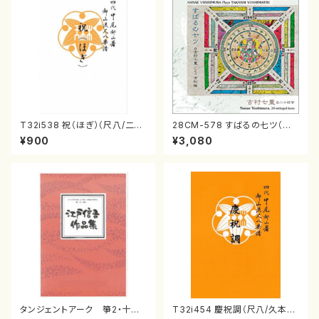
T32i538 祝（ほぎ）（尺八/二代
28CM-578 すばるの七ツ（二
池田静山/楽譜）都山流公刊楽譜
十絃箏/クラリネット/ヴァイオリ
¥900
¥3,080
曲番:2247
ン/チェロ/吉松 隆：/CD）
タンジェントアーク 箏2・十七
T32i454 慶祝調（尺八/久本玄