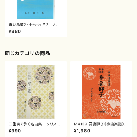
青い鳥箏2・十七・尺八2 大
嶽 和久
¥880
同じカテゴリの商品
三重奏で弾く名曲集 クリスマ
M4139 吾妻獅子《箏曲楽譜》
スメドレー( 箏2/大平光美 編
（箏/宮城道雄著・宮城宗家監修/
¥990
¥1,980
曲/楽譜）
箏曲古典楽譜）