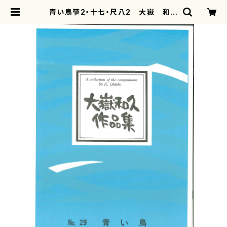
青い鳥箏2・十七・尺八2 大嶽 和久
| motherearth