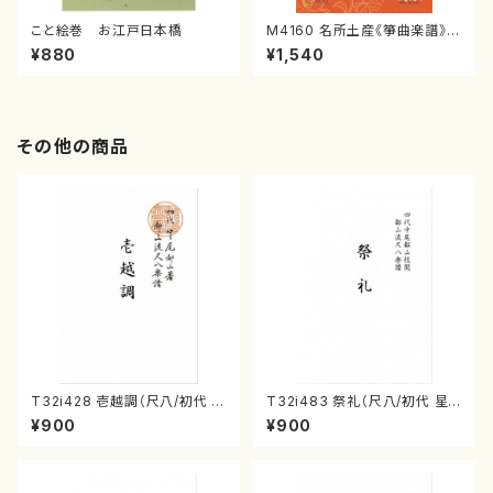
こと絵巻 お江戸日本橋
M4160 名所土産《箏曲楽譜》
（箏/宮城喜代子・宮城数江著・
¥880
¥1,540
宮城宗家監修/箏曲古典楽譜）
その他の商品
T32i428 壱越調（尺八/初代 中
T32i483 祭礼（尺八/初代 星
村双葉/楽譜）都山流公刊楽譜曲
田一山/楽譜）都山流公刊楽譜曲
¥900
¥900
番:2133
番:2191