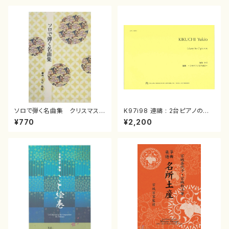
ソロで弾く名曲集 クリスマス・
K97i98 連禱 : 2台ピアノのた
イブ／恋人がサンタクロース(
めの（2 Pianos / 菊池 幸夫 /
¥770
¥2,200
箏独奏 /大平光美 編曲/楽
楽譜）
譜）