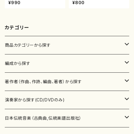
雄著・宮城宗家監修/三絃楽譜）
屋正邦/楽譜）都山流公刊楽譜曲
¥990
¥800
番:2269
カテゴリー
商品カテゴリーから探す
楽譜
編成から探す
書籍
邦楽器
著作者（作曲、作詩、編曲、著者）から探す
書籍
箏・琴（ソロ）
CD・DVD
合唱
あ行
演奏家から探す(CD/DVDのみ)
テキストブック
箏・琴（合奏）
混声合唱
青木省三(アオキ ショウゾウ)
チケット
歌・声
か行
邦楽（箏、三味線、尺八等）演奏家
日本伝統音楽（古典曲,伝統楽譜出版社）
事典
三味線（ソロ）
女声合唱
青島広志（アオシマ ヒロシ）