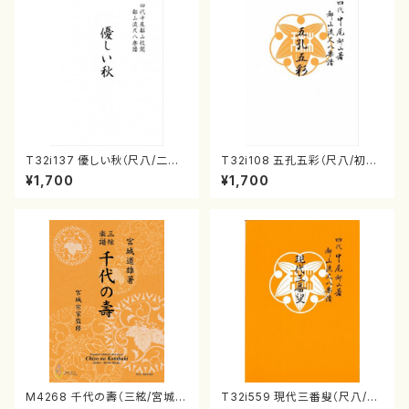
T32i137 優しい秋（尺八/二代
T32i108 五孔五彩（尺八/初代
山本邦山/尺八/都山式譜）都山
石垣征山/尺八/都山式譜）都山
¥1,700
¥1,700
流公刊楽譜曲番:586
流公刊楽譜曲番:557
M4268 千代の壽（三絃/宮城道
T32i559 現代三番叟（尺八/杵