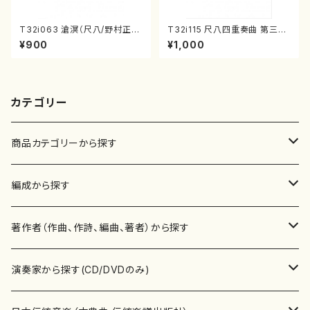
T32i063 滄溟（尺八/野村正
T32i115 尺八四重奏曲 第三番
峰/尺八/都山式譜）都山流公刊
衆籟（尺八/初代 山本邦山/尺
¥900
¥1,000
楽譜曲番:512
八/都山式譜）都山流公刊楽譜曲
番:564
カテゴリー
商品カテゴリーから探す
楽譜
編成から探す
書籍
邦楽器
著作者（作曲、作詩、編曲、著者）から探す
書籍
箏・琴（ソロ）
CD・DVD
合唱
あ行
演奏家から探す(CD/DVDのみ)
テキストブック
箏・琴（合奏）
混声合唱
青木省三(アオキ ショウゾウ)