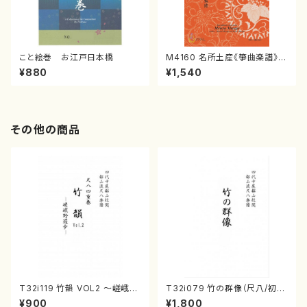
こと絵巻 お江戸日本橋
M4160 名所土産《箏曲楽譜》
（箏/宮城喜代子・宮城数江著・
¥880
¥1,540
宮城宗家監修/箏曲古典楽譜）
その他の商品
T32i119 竹韻 VOL2 ～嵯峨野
T32i079 竹の群像（尺八/初代
遊歩～（尺八/野村峰山/尺八/都
山本邦山/尺八/都山式譜）都山
¥900
¥1,800