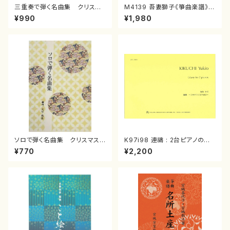
三重奏で弾く名曲集 クリスマ
M4139 吾妻獅子《箏曲楽譜》
スメドレー( 箏2/大平光美 編
（箏/宮城道雄著・宮城宗家監修/
¥990
¥1,980
曲/楽譜）
箏曲古典楽譜）
ソロで弾く名曲集 クリスマス・
K97i98 連禱 : 2台ピアノのた
イブ／恋人がサンタクロース(
めの（2 Pianos / 菊池 幸夫 /
¥770
¥2,200
箏独奏 /大平光美 編曲/楽
楽譜）
譜）