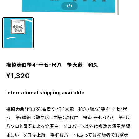
1
/1
複協奏曲箏4・十七・尺八 箏大嶽 和久
¥1,320
International shipping available
複協奏曲/作曲家(著者など）：大嶽 和久/編成：箏4・十七・尺
八 箏/詳細：〈難易度…中級〉現代曲 箏4・十七・尺八 箏・尺
八ソロと箏群による協奏曲 ソロパート以外は複数の演奏が望
ましい ソロは上級 箏群はパートによっては初級者でも演奏