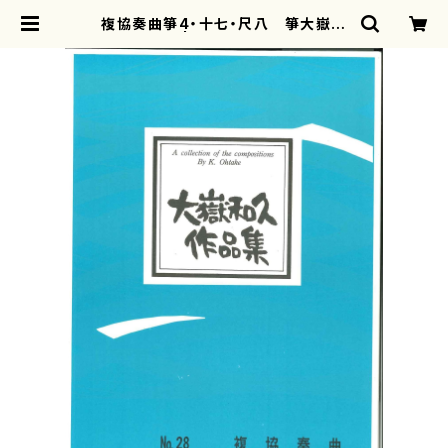
複協奏曲箏4・十七・尺八 箏大嶽
和久 | motherearth