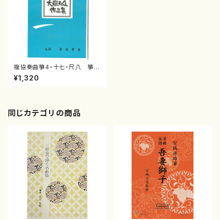
複協奏曲箏4・十七・尺八 箏大
嶽 和久
¥1,320
同じカテゴリの商品