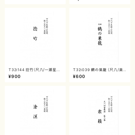
山式譜）都山流公刊楽譜曲番:5
流公刊楽譜曲番:528
68
T32i144 捻竹（尺八/一瀬星山/
T32i039 鶴の巣籠 （尺八/楽
尺八/都山式譜）都山流公刊楽譜
譜）都山no.38
¥900
¥600
曲番:593