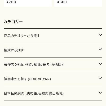
正峰/楽譜）都山流公刊楽譜曲
譜）都山no.38
¥700
¥600
番:2178
カテゴリー
商品カテゴリーから探す
楽譜
編成から探す
書籍
邦楽器
著作者（作曲、作詩、編曲、著者）から探す
書籍
箏・琴（ソロ）
CD・DVD
合唱
あ行
演奏家から探す(CD/DVDのみ)
テキストブック
箏・琴（合奏）
混声合唱
青木省三(アオキ ショウゾウ)
チケット
歌・声
か行
邦楽（箏、三味線、尺八等）演奏家
日本伝統音楽（古典曲,伝統楽譜出版社）
事典
三味線（ソロ）
女声合唱
青島広志（アオシマ ヒロシ）