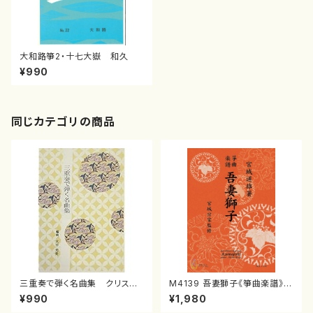
大和路箏2・十七大嶽 和久
¥990
同じカテゴリの商品
三重奏で弾く名曲集 クリスマ
M4139 吾妻獅子《箏曲楽譜》
スメドレー( 箏2/大平光美 編
（箏/宮城道雄著・宮城宗家監修/
¥990
¥1,980
曲/楽譜）
箏曲古典楽譜）