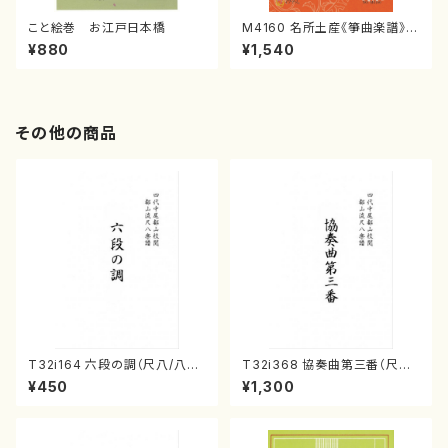
こと絵巻 お江戸日本橋
M4160 名所土産《箏曲楽譜》
（箏/宮城喜代子・宮城数江著・
¥880
¥1,540
宮城宗家監修/箏曲古典楽譜）
その他の商品
T32i164 六段の調（尺八/八橋
T32i368 協奏曲第三番（尺八/
検校/楽譜）都山流公刊楽譜曲
唯是震一/楽譜）都山流公刊楽譜
¥450
¥1,300
番:1016
曲番:2073