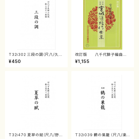
T32i302 三段の調（尺八/久本
改訂版 八千代獅子編曲
玄智/楽譜）都山no:2003
（編曲八千代獅子）(/宮城道
¥450
¥1,155
雄/楽譜）
T32i470 夏草の賦（尺八/野村
T32i039 鶴の巣籠 （尺八/楽