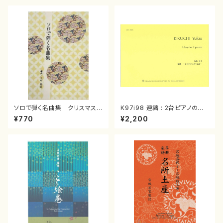
ソロで弾く名曲集 クリスマス・
K97i98 連禱 : 2台ピアノのた
イブ／恋人がサンタクロース(
めの（2 Pianos / 菊池 幸夫 /
¥770
¥2,200
箏独奏 /大平光美 編曲/楽
楽譜）
譜）