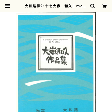
大和路箏2・十七大嶽 和久 | moth
erearth