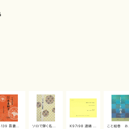
品
4139 吾妻獅
ソロで弾く名曲
K97i98 連禱 :
こと絵巻 お