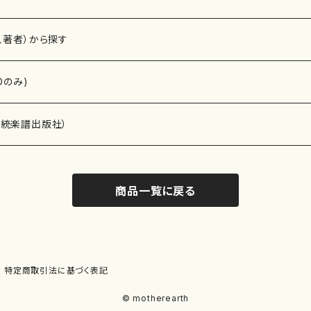
、著者）から探す
Dのみ)
）演奏家
伝統楽譜出版社）
商品一覧に戻る
)
オルガン等）演奏家
譜）
唱・女声合唱）
ン（ピアノ）
、ギター等）演奏家
線楽譜）
特定商取引法に基づく表記
シ）
ロ）
、クラリネット等）演奏家
譜出版社）
© motherearth