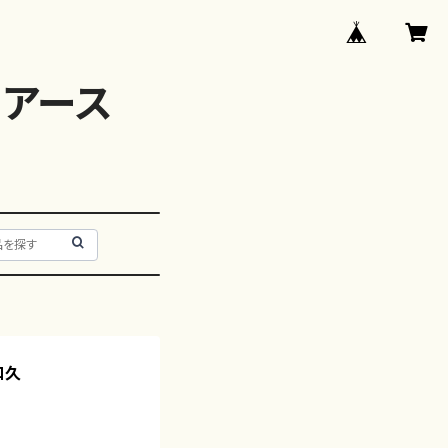
アース
和久