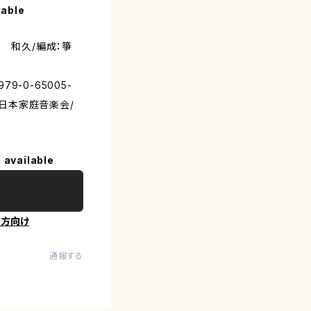
lable
嶽 和久/編成：箏
79-0-65005-
大日本家庭音楽会/
 available
の方向け
通報する