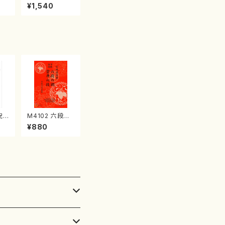
産《箏曲楽譜》
¥1,540
（箏/宮城喜代
子・宮城数江著・
宮城宗家監修/
箏曲古典楽譜）
祝
M4102 六段の
/久
調 雲井六段
¥880
）都
（箏/宮城道雄
譜曲
著・宮城宗家監
修/箏曲古典楽
譜）