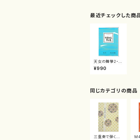
最近チェックした商
天女の舞箏2・十
七 大嶽 和久
¥990
同じカテゴリの商品
三重奏で弾く名
M