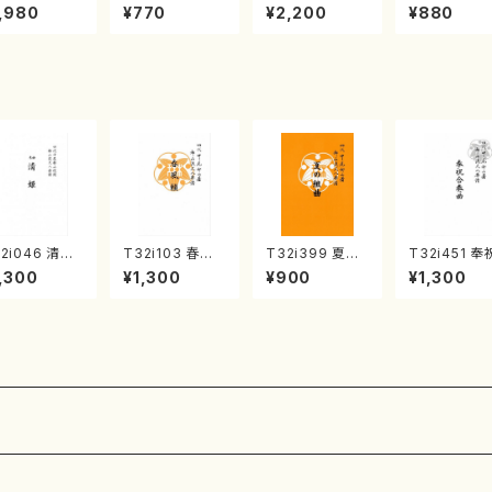
《箏曲楽譜》
集 クリスマス・
2台ピアノのため
戸日本橋
,980
¥770
¥2,200
¥880
箏/宮城道雄
イブ／恋人がサ
の（2 Pianos /
・宮城宗家監
ンタクロース(
菊池 幸夫 / 楽
/箏曲古典楽
箏独奏 /大平
譜）
）
光美 編曲/楽
譜）
2i046 清姫
T32i103 春風
T32i399 夏の
T32i451 奉
尺八/金森高山/
籟（尺八/初代 石
組曲（尺八/初代
合奏曲（尺八
,300
¥1,300
¥900
¥1,300
譜）都山流公
垣征山/尺八/都
山川園松/楽譜）
本玄智/楽譜
楽譜曲番：45
山式譜）都山流
都山流公刊楽譜
山流公刊楽
公刊楽譜曲番:5
曲番:2104
番:2158
52