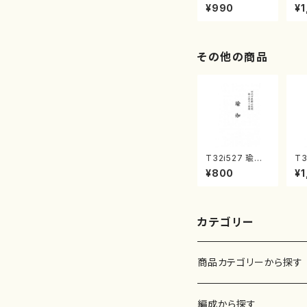
曲集 クリスマ
子
¥990
¥1
スメドレー( 箏
（
2/大平光美 編
著
曲/楽譜）
修
譜
その他の商品
T32i527 瑜伽
T3
（尺八/大月宗明/
（
¥800
¥1
楽譜）都山流公
楽
刊楽譜曲番:223
刊
6
カテゴリー
商品カテゴリーから探す
楽譜
編成から探す