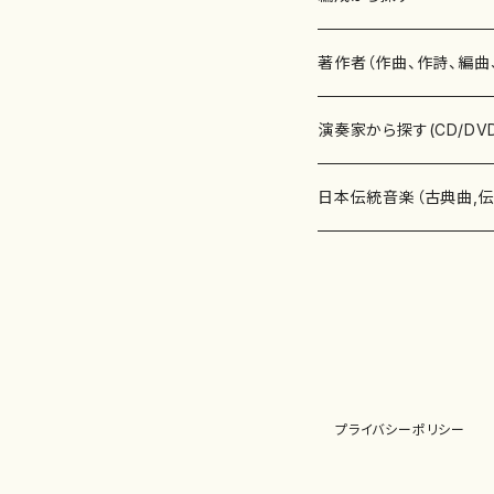
書籍
邦楽器
著作者（作曲、作詩、編曲
書籍
箏・琴（ソロ）
CD・DVD
合唱
あ行
演奏家から探す(CD/DV
テキストブック
箏・琴（合奏）
混声合唱
青木省三(アオキ ショウゾウ)
チケット
歌・声
か行
邦楽（箏、三味線、尺八等
日本伝統音楽（古典曲,
事典
三味線（ソロ）
女声合唱
青島広志（アオシマ ヒロシ）
ソプラノ
梯郁夫(カケハシ イクオ)
アルメリア（箏）
雑誌
洋楽器（鍵盤楽器）
さ行
声楽家・合唱団・朗読等
地歌箏曲（箏古典楽譜）
詩集
三味線（合奏）
男声合唱
秋山健治(アキヤマ ケンジ）
アルト
蔭山滸山(カゲヤマ キョザン)
石川高（笙）
邦楽ジャーナル
ピアノ（ソロ）
斉藤松声(サイトウ ショウセイ
應和惠子（声楽・ソプラノ）
宮城道雄（宮城宗家監修）
レコード
洋楽器（弦楽器）
た行
洋楽-鍵盤楽器（ピアノ、
地歌箏曲（三絃古典楽
尺八（ソロ）
児童合唱
秋山邦晴(アキヤマ クニハル)
テノール
景山伸夫(カゲヤマ ノブオ)
伊藤まなみ（箏）
ピアノ（連弾）
斎藤武（サイトウ タケシ）
栗友会女声アンサンブル（合
バイオリン（ソロ）
平良伊津美(タイラ イツミ)
マリーン・ファン・ニューケルケ
宮城道雄（宮城宗家監修）
雑貨・アクセサリー
洋楽器（木管楽器）
な行
洋楽-弦楽器（バイオリン
長唄青柳楽譜（唄、三味
プライバシーポリシー
尺八（合奏）
朗読・語り
芥川也寸志（アクタガワ ヤス
バリトン
葛西聖憲(カサイ マサノリ)
浦上恵子（箏）
ピアノ（合奏）
斎藤友子(サイトウ トモコ)
川口聖加（声楽・ソプラノ）
バイオリン（合奏）
田頭優子(タガシラ ユウコ)
赤城眞理（ピアノ）
フルート（ピッコロを含む）（ソ
内藤 明美(ナイトウ アケミ)
戸澤哲夫（バイオリン）
杵屋彌之介(青柳茂三）
用具
洋楽器（金管楽器）
は行
洋楽-木管楽器（フルート
尺八（古典楽譜、伝統楽